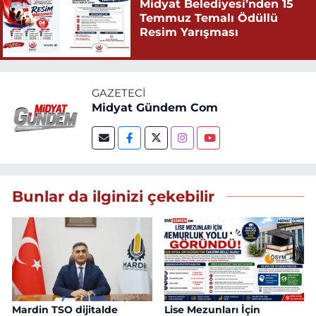
Midyat Belediyesi’nden 15
Temmuz Temalı Ödüllü
Resim Yarışması
GAZETECI
Midyat Gündem Com
Bunlar da ilginizi çekebilir
Mardin TSO dijitalde
Lise Mezunları İçin