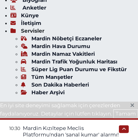
Anketler
Künye
İletişim
Servisler
Mardin Nöbetçi Eczaneler
Mardin Hava Durumu
Mardin Namaz Vakitleri
Mardin Trafik Yoğunluk Haritası
Süper Lig Puan Durumu ve Fikstür
Tüm Manşetler
Son Dakika Haberleri
Haber Arşivi
En iyi site deneyimi sağlamak için çerezlerden
faydalanıyoruz. Detaylar için lütfen tıklayın.
Tamam
Mardin Kızıltepe Meclis
10:30
Platformu'ndan 'sanal kumar' alarmı!