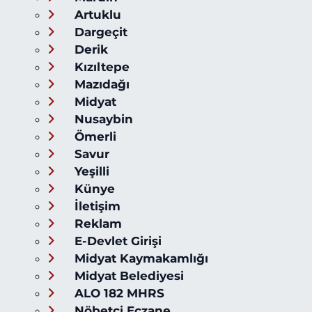
Artuklu
Dargeçit
Derik
Kızıltepe
Mazıdağı
Midyat
Nusaybin
Ömerli
Savur
Yeşilli
Künye
İletişim
Reklam
E-Devlet Girişi
Midyat Kaymakamlığı
Midyat Belediyesi
ALO 182 MHRS
Nöbetçi Eczane