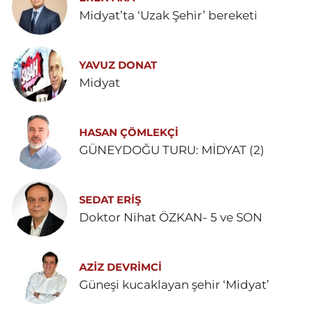
Midyat’ta ‘Uzak Şehir’ bereketi
YAVUZ DONAT
Midyat
HASAN ÇÖMLEKÇİ
GÜNEYDOĞU TURU: MİDYAT (2)
SEDAT ERİŞ
Doktor Nihat ÖZKAN- 5 ve SON
AZIZ DEVRIMCI
Güneşi kucaklayan şehir ‘Midyat’