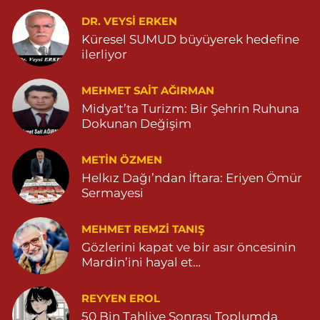
0 (482) 541 33 33
Yol Tarifi Al
DR. VEYSI ERKEN
Küresel SUMUD büyüyerek hedefine
ilerliyor
Büşra Eczanesi
BAHÇEBAŞI MAHALLESİ 1 MAYIS BULVARI NO:21 BAHÇEBAŞI
SAĞLIK OCAĞI YANI 04823812379
MEHMET SAIT AĞIRMAN
Midyat’ta Turizm: Bir Şehrin Ruhuna
0 (482) 381 23 79
Yol Tarifi Al
Dokunan Değişim
Yavuz Eczanesi
METIN ÖZMEN
MARDİN CADDE NO:20A 04825712234
Helkız Dağı’ndan İftara: Eriyen Ömür
0 (482) 571 22 34
Yol Tarifi Al
Sermayesi
MEHMET REMZI TANIŞ
Gözlerini kapat ve bir asır öncesinin
Mardin’ini hayal et…
REYYEN EROL
50 Bin Tahliye Sonrası Toplumda