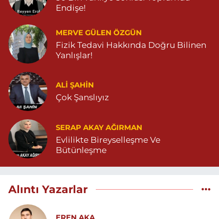
Endişe!
MERVE GÜLEN ÖZGÜN
Fizik Tedavi Hakkında Doğru Bilinen
Yanlışlar!
ALI ŞAHİN
Çok Şanslıyız
SERAP AKAY AĞIRMAN
Evlilikte Bireyselleşme Ve
Bütünleşme
Alıntı Yazarlar
EREN AKA