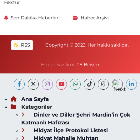
Fikstür
Son Dakika Haberleri
Haber Arşivi
RSS
Copyright © 2023. Her hakkı saklıdır.
Haber Yazılımı:
TE Bilişim
Ana Sayfa
Kategoriler
Dinler ve Diller Şehri Mardin’in Çok
Katmanlı Hafızası
Midyat İlçe Protokol Listesi
Midyat Mahalle Muhtarı