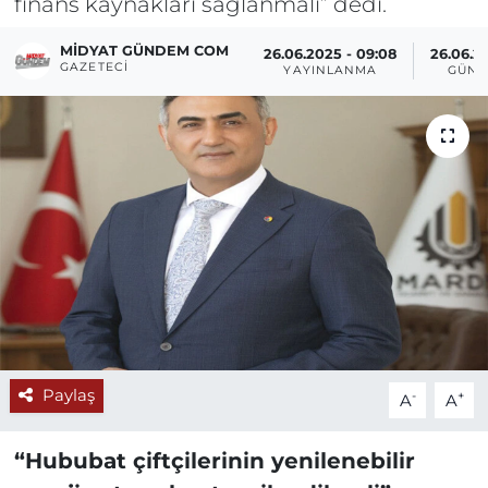
finans kaynakları sağlanmalı” dedi.
MIDYAT GÜNDEM COM
26.06.2025 - 09:08
26.06.20
GAZETECI
YAYINLANMA
GÜNC
Paylaş
-
+
A
A
“Hububat çiftçilerinin yenilenebilir