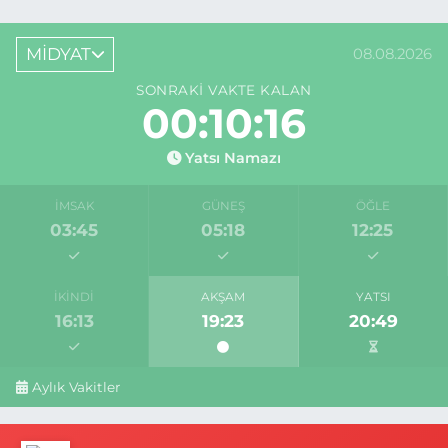
MİDYAT
08.08.2026
SONRAKI VAKTE KALAN
00:10:16
Yatsı Namazı
İMSAK
GÜNEŞ
ÖĞLE
03:45
05:18
12:25
İKINDI
AKŞAM
YATSI
16:13
19:23
20:49
Aylık Vakitler