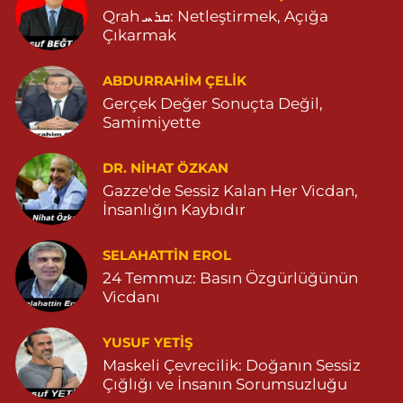
Qrah ܩܪܚ: Netleştirmek, Açığa
Tema Eczanesi
Çıkarmak
ATATÜRK MAHALLESİ NUSAYBİN CADDE NO:1 E NUSAYBİN CD.
ÖZEL İPEKYOLU HASTANESİ YANI 04823122920
ABDURRAHIM ÇELİK
0 (482) 312 29 20
Yol Tarifi Al
Gerçek Değer Sonuçta Değil,
Samimiyette
Menal Eczanesi
SELAHADDİN EYYUBİ MAHALLE LOZAN CADDE NO:7 B
DR. NIHAT ÖZKAN
04824151501
Gazze'de Sessiz Kalan Her Vicdan,
0 (482) 415 15 01
Yol Tarifi Al
İnsanlığın Kaybıdır
Demhat Eczanesi
SELAHATTIN EROL
POYRAZ MAHALLE MARDİN-DİYARBAKIR CADDE NO:94B
24 Temmuz: Basın Özgürlüğünün
04825112785
Vicdanı
0 (482) 511 27 85
Yol Tarifi Al
YUSUF YETİŞ
Ömerli Eczanesi
Maskeli Çevrecilik: Doğanın Sessiz
Çığlığı ve İnsanın Sorumsuzluğu
YENİ MAHALLE HASTANE CADDESİ 3086 SOKAK NO:7 2
04825413333