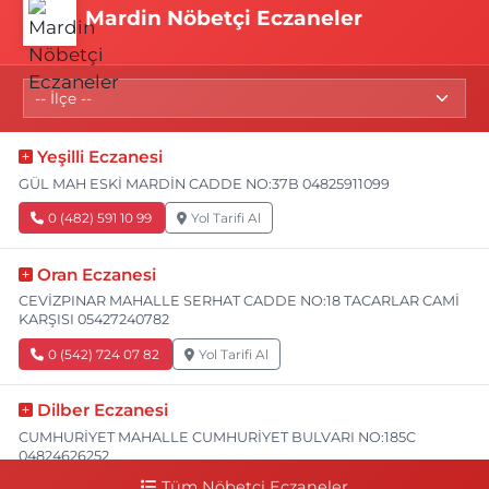
Mardin Nöbetçi Eczaneler
Yeşilli Eczanesi
GÜL MAH ESKİ MARDİN CADDE NO:37B 04825911099
0 (482) 591 10 99
Yol Tarifi Al
Oran Eczanesi
CEVİZPINAR MAHALLE SERHAT CADDE NO:18 TACARLAR CAMİ
KARŞISI 05427240782
0 (542) 724 07 82
Yol Tarifi Al
Dilber Eczanesi
CUMHURİYET MAHALLE CUMHURİYET BULVARI NO:185C
04824626252
Tüm Nöbetçi Eczaneler