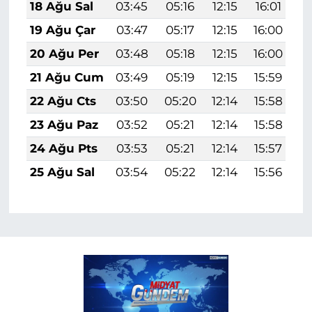
18 Ağu Sal
03:45
05:16
12:15
16:01
1
19 Ağu Çar
03:47
05:17
12:15
16:00
1
20 Ağu Per
03:48
05:18
12:15
16:00
1
21 Ağu Cum
03:49
05:19
12:15
15:59
1
22 Ağu Cts
03:50
05:20
12:14
15:58
1
23 Ağu Paz
03:52
05:21
12:14
15:58
1
24 Ağu Pts
03:53
05:21
12:14
15:57
1
25 Ağu Sal
03:54
05:22
12:14
15:56
1