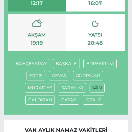
12:17
16:07
AKŞAM
YATSI
19:19
20:48
BAHÇESARAY
BAŞKALE
EDREMİT (V)
ERCİŞ
GEVAŞ
GÜRPINAR
MURADİYE
SARAY (V)
VAN
ÇALDIRAN
ÇATAK
ÖZALP
VAN AYLIK NAMAZ VAKITLERI