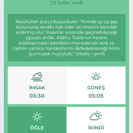
23 Safer 1448
Resûlullah (s.a.v.) buyurdular: "Kimde şu üç şey
bulunursa sevâbı hak eder ve imanını kemâle
erdirmiş olur: İnsanlar arasında geçinebileceği
(güzel) ahlâk, Allâhü Teâlâ'nın haram
kıldıklarından kendisini menedecek verâ ve
cahilin cahilce hareketlerini defedebileceği hilim
(yumuşak huyluluk)." (Hadis-i şerif)
İMSAK
GÜNEŞ
03:30
05:05
ÖĞLE
İKINDI