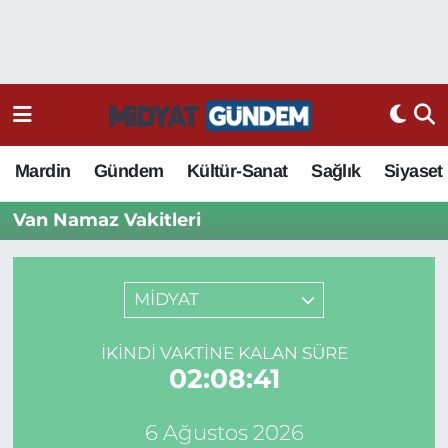
Mardin
Gündem
Kültür-Sanat
Sağlık
Siyaset
Van Namaz Vakitleri
MİDYAT
İKINDI VAKTINE KALAN SÜRE
02:08:41
6 Ağustos 2026