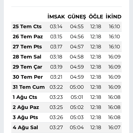
İMSAK
GÜNEŞ
ÖĞLE
İKINDI
A
25 Tem Cts
03:14
04:55
12:18
16:10
1
26 Tem Paz
03:15
04:56
12:18
16:10
1
27 Tem Pts
03:17
04:57
12:18
16:10
1
28 Tem Sal
03:18
04:58
12:18
16:09
1
29 Tem Çar
03:19
04:59
12:18
16:09
1
30 Tem Per
03:21
04:59
12:18
16:09
1
31 Tem Cum
03:22
05:00
12:18
16:09
1
1 Ağu Cts
03:23
05:01
12:18
16:08
1
2 Ağu Paz
03:25
05:02
12:18
16:08
1
3 Ağu Pts
03:26
05:03
12:18
16:08
1
4 Ağu Sal
03:27
05:04
12:18
16:07
1