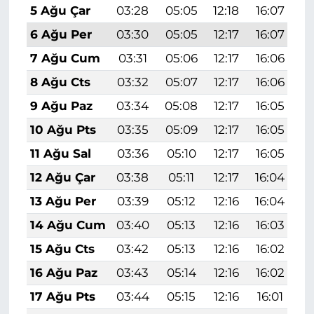
5 Ağu Çar
03:28
05:05
12:18
16:07
1
6 Ağu Per
03:30
05:05
12:17
16:07
1
7 Ağu Cum
03:31
05:06
12:17
16:06
1
8 Ağu Cts
03:32
05:07
12:17
16:06
1
9 Ağu Paz
03:34
05:08
12:17
16:05
1
10 Ağu Pts
03:35
05:09
12:17
16:05
1
11 Ağu Sal
03:36
05:10
12:17
16:05
1
12 Ağu Çar
03:38
05:11
12:17
16:04
1
13 Ağu Per
03:39
05:12
12:16
16:04
1
14 Ağu Cum
03:40
05:13
12:16
16:03
1
15 Ağu Cts
03:42
05:13
12:16
16:02
1
16 Ağu Paz
03:43
05:14
12:16
16:02
1
17 Ağu Pts
03:44
05:15
12:16
16:01
1