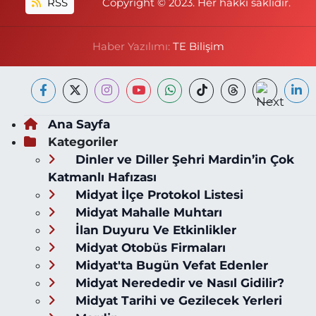
RSS
Copyright © 2023. Her hakkı saklıdır.
Haber Yazılımı:
TE Bilişim
Ana Sayfa
Kategoriler
Dinler ve Diller Şehri Mardin’in Çok
Katmanlı Hafızası
Midyat İlçe Protokol Listesi
Midyat Mahalle Muhtarı
İlan Duyuru Ve Etkinlikler
Midyat Otobüs Firmaları
Midyat'ta Bugün Vefat Edenler
Midyat Nerededir ve Nasıl Gidilir?
Midyat Tarihi ve Gezilecek Yerleri