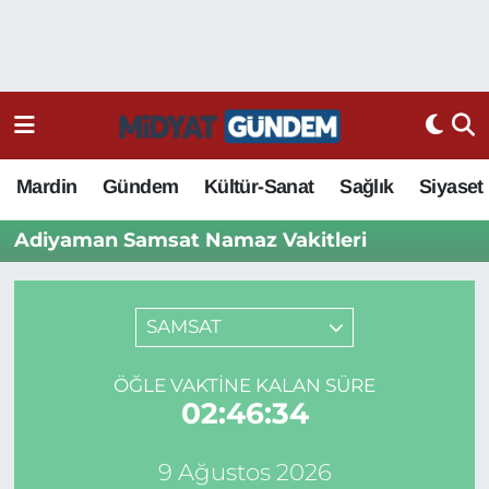
Mardin
Gündem
Kültür-Sanat
Sağlık
Siyaset
Adiyaman Samsat Namaz Vakitleri
SAMSAT
ÖĞLE VAKTINE KALAN SÜRE
02:46:34
9 Ağustos 2026