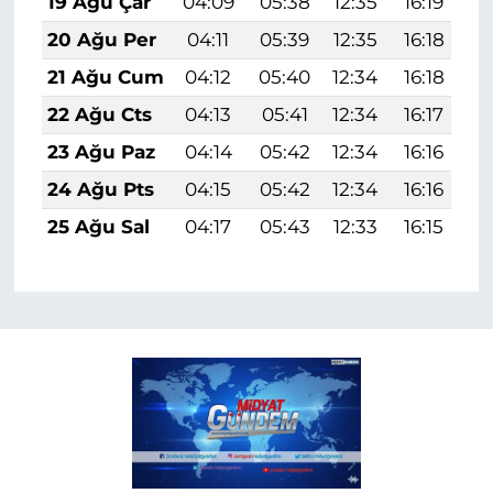
19 Ağu Çar
04:09
05:38
12:35
16:19
1
20 Ağu Per
04:11
05:39
12:35
16:18
1
21 Ağu Cum
04:12
05:40
12:34
16:18
1
22 Ağu Cts
04:13
05:41
12:34
16:17
1
23 Ağu Paz
04:14
05:42
12:34
16:16
1
24 Ağu Pts
04:15
05:42
12:34
16:16
1
25 Ağu Sal
04:17
05:43
12:33
16:15
1