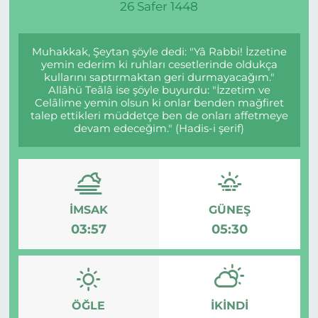
26 Safer 1448
Muhakkak, Şeytan şöyle dedi: "Yâ Rabbi! İzzetine
yemin ederim ki ruhları cesetlerinde oldukça
kullarını saptırmaktan geri durmayacağım."
Allâhü Teâlâ ise şöyle buyurdu: "İzzetim ve
Celâlime yemin olsun ki onlar benden mağfiret
talep ettikleri müddetçe ben de onları affetmeye
devam edeceğim." (Hadis-i şerif)
İMSAK
GÜNEŞ
03:57
05:30
ÖĞLE
İKINDI