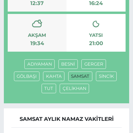
12:37
16:24
AKŞAM
YATSI
19:34
21:00
ADIYAMAN
BESNİ
GERGER
GÖLBAŞI
KAHTA
SAMSAT
SİNCİK
TUT
ÇELİKHAN
SAMSAT AYLIK NAMAZ VAKITLERI