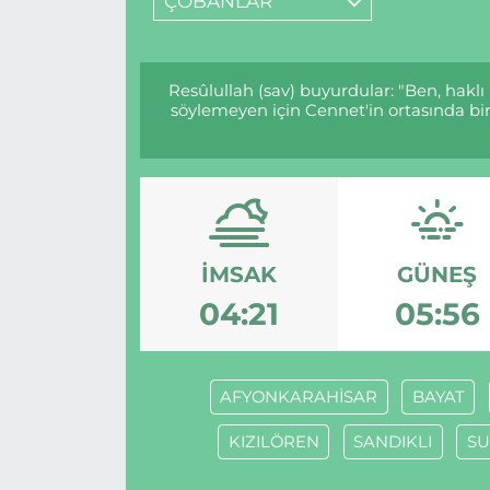
ÇOBANLAR
Resûlullah (sav) buyurdular: "Ben, haklı
söylemeyen için Cennet'in ortasında bir 
İMSAK
GÜNEŞ
04:21
05:56
AFYONKARAHİSAR
BAYAT
KIZILÖREN
SANDIKLI
SU