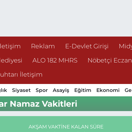
İletişim
Reklam
E-Devlet Girişi
Mid
ediyesi
ALO 182 MHRS
Nöbetçi Ecza
htarı İletişim
lık
Siyaset
Spor
Asayiş
Eğitim
Ekonomi
Ge
ar Namaz Vakitleri
AKŞAM VAKTINE KALAN SÜRE