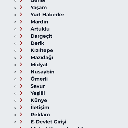
Genel
Yaşam
Yurt Haberler
Mardin
Artuklu
Dargeçit
Derik
Kızıltepe
Mazıdağı
Midyat
Nusaybin
Ömerli
Savur
Yeşilli
Künye
İletişim
Reklam
E-Devlet Girişi