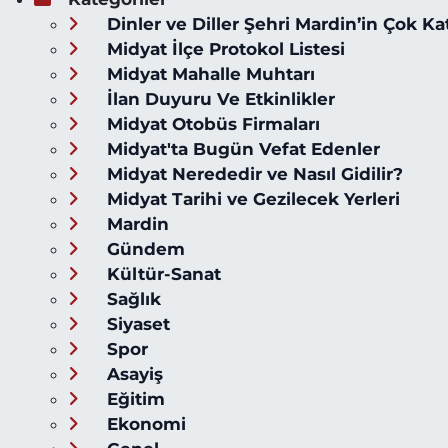
Dinler ve Diller Şehri Mardin’in Çok Ka
Midyat İlçe Protokol Listesi
Midyat Mahalle Muhtarı
İlan Duyuru Ve Etkinlikler
Midyat Otobüs Firmaları
Midyat'ta Bugün Vefat Edenler
Midyat Nerededir ve Nasıl Gidilir?
Midyat Tarihi ve Gezilecek Yerleri
Mardin
Gündem
Kültür-Sanat
Sağlık
Siyaset
Spor
Asayiş
Eğitim
Ekonomi