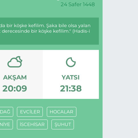
24 Safer 1448
a bir köşke kefilim. Şaka bile olsa yalan
 derecesinde bir köşke kefilim." (Hadis-i
AKŞAM
YATSI
20:09
21:38
RDAĞ
EVCİLER
HOCALAR
NİYE
İSCEHİSAR
ŞUHUT