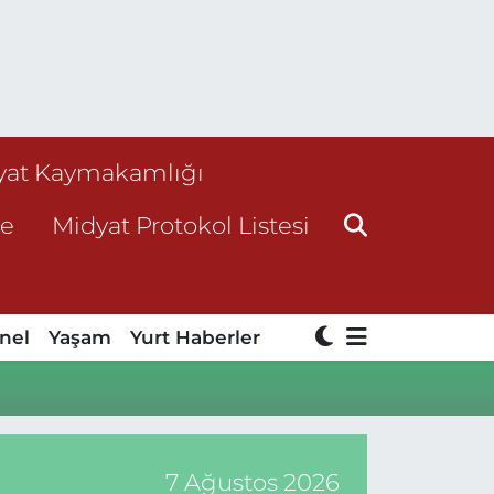
yat Kaymakamlığı
ne
Midyat Protokol Listesi
nel
Yaşam
Yurt Haberler
7 Ağustos 2026