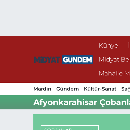
Künye
Midyat Bel
Mahalle Mu
Mardin
Gündem
Kültür-Sanat
Sağ
Afyonkarahisar Çobanl