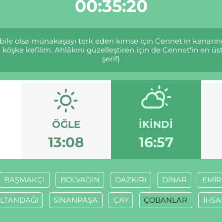
00:35:20
 bile olsa münakaşayı terk eden kimse için Cennet'in kenarınd
köşke kefilim. Ahlâkını güzelleştiren için de Cennet'in en üst
şerif)
ÖĞLE
İKINDI
13:08
16:57
BAŞMAKÇI
BOLVADİN
DAZKIRI
DİNAR
EMİ
LTANDAĞI
SİNANPAŞA
ÇAY
ÇOBANLAR
İHSA