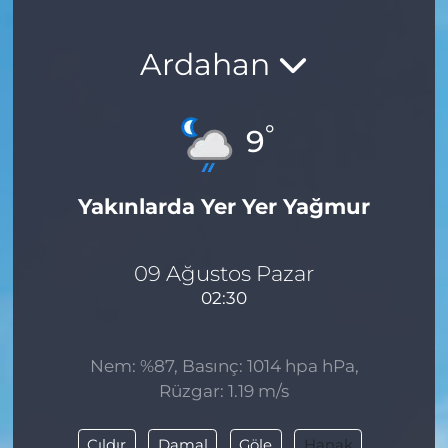
Ardahan
°
9
Yakınlarda Yer Yer Yağmur
09 Ağustos Pazar
02:30
Nem: %87, Basınç: 1014 hpa hPa,
Rüzgar: 1.19 m/s
Çıldır
Damal
Göle
Hanak