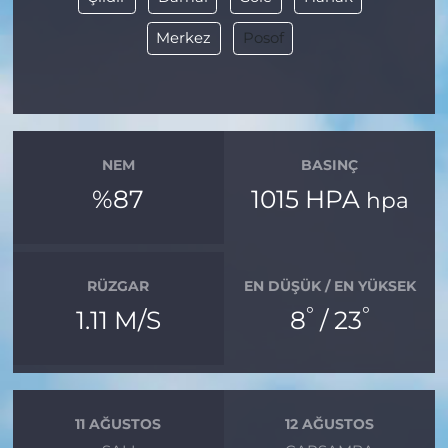
Merkez
Posof
NEM
BASINÇ
%87
1015 HPA
hpa
RÜZGAR
EN DÜŞÜK / EN YÜKSEK
°
°
1.11 M/S
8
/ 23
11 AĞUSTOS
12 AĞUSTOS