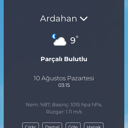
Ardahan
°
9
Parçalı Bulutlu
10 Ağustos Pazartesi
03:15
Nem: %87, Basınç: 1015 hpa hPa,
Rüzgar: 1.11 m/s
Çıldır
Damal
Göle
Hanak