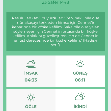
23 Safer 1448
Resûlullah (sav) buyurdular: "Ben, haklı bile olsa
münakaşayı terk eden kimse için Cennet'in
kenarında bir köşke kefilim. Şaka bile olsa yalan
söylemeyen için Cennet'in ortasında bir köşke
kefilim. Ahlâkını güzelleştiren için de Cennet'in
en üst derecesinde bir köşke kefilim." (Hadis-i
şerif)
İMSAK
GÜNEŞ
04:33
06:11
ÖĞLE
İKINDI