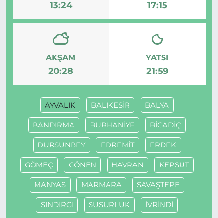
13:24
17:15
AKŞAM
YATSI
20:28
21:59
AYVALIK
BALIKESİR
BALYA
BANDIRMA
BURHANİYE
BİGADİÇ
DURSUNBEY
EDREMİT
ERDEK
GÖMEÇ
GÖNEN
HAVRAN
KEPSUT
MANYAS
MARMARA
SAVAŞTEPE
SINDIRGI
SUSURLUK
İVRİNDİ