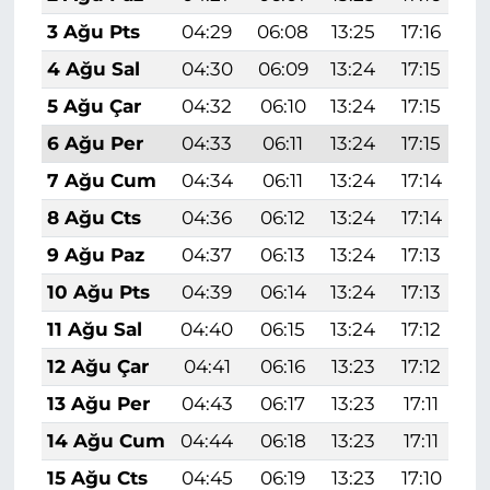
3 Ağu Pts
04:29
06:08
13:25
17:16
2
4 Ağu Sal
04:30
06:09
13:24
17:15
2
5 Ağu Çar
04:32
06:10
13:24
17:15
2
6 Ağu Per
04:33
06:11
13:24
17:15
2
7 Ağu Cum
04:34
06:11
13:24
17:14
2
8 Ağu Cts
04:36
06:12
13:24
17:14
2
9 Ağu Paz
04:37
06:13
13:24
17:13
2
10 Ağu Pts
04:39
06:14
13:24
17:13
2
11 Ağu Sal
04:40
06:15
13:24
17:12
2
12 Ağu Çar
04:41
06:16
13:23
17:12
2
13 Ağu Per
04:43
06:17
13:23
17:11
2
14 Ağu Cum
04:44
06:18
13:23
17:11
2
15 Ağu Cts
04:45
06:19
13:23
17:10
2