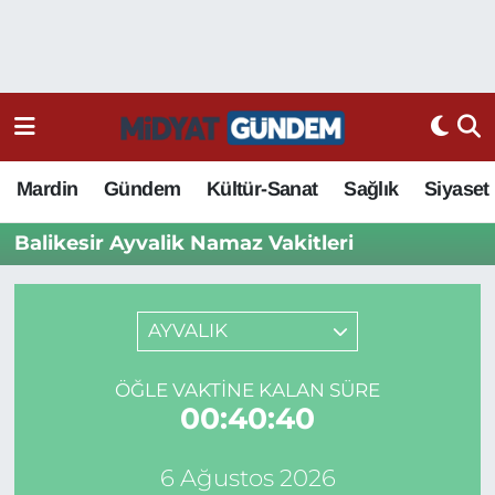
Mardin
Gündem
Kültür-Sanat
Sağlık
Siyaset
Balikesir Ayvalik Namaz Vakitleri
AYVALIK
ÖĞLE VAKTINE KALAN SÜRE
00:40:40
6 Ağustos 2026