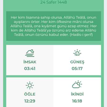
24 Safer 1448
Her kim lisanına sahip olursa, Allâhü Teâlâ, onun
ayıplarını örter. Her kim öfkesine mâni olursa
Allâhü Teâlâ, ona kıyâmet günü azap etmez. Her
kim de Allâhü Teâlâ'ya özrünü arz ederse Allâhü
Teâlâ, onun özrünü kabul eder. (Hadis-i şerif)
İMSAK
GÜNEŞ
03:41
05:17
ÖĞLE
İKINDI
12:29
16:18