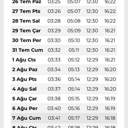
26 Tem Paz
03:25
05:07
12:30
16:22
1
27 Tem Pts
03:26
05:07
12:30
16:22
1
28 Tem Sal
03:28
05:08
12:30
16:22
1
29 Tem Çar
03:29
05:09
12:30
16:21
1
30 Tem Per
03:30
05:10
12:30
16:21
1
31 Tem Cum
03:32
05:11
12:30
16:21
1
1 Ağu Cts
03:33
05:12
12:29
16:21
1
2 Ağu Paz
03:34
05:13
12:29
16:20
1
3 Ağu Pts
03:36
05:14
12:29
16:20
1
4 Ağu Sal
03:37
05:14
12:29
16:20
1
5 Ağu Çar
03:38
05:15
12:29
16:19
1
6 Ağu Per
03:40
05:16
12:29
16:19
1
7 Ağu Cum
03:41
05:17
12:29
16:18
1
8 Ağu Cts
03:42
05:18
12:29
16:18
1