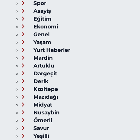
Spor
Asayiş
Eğitim
Ekonomi
Genel
Yaşam
Yurt Haberler
Mardin
Artuklu
Dargeçit
Derik
Kızıltepe
Mazıdağı
Midyat
Nusaybin
Ömerli
Savur
Yeşilli