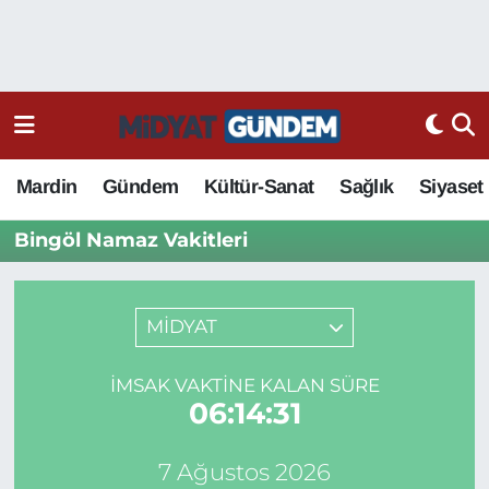
Mardin
Gündem
Kültür-Sanat
Sağlık
Siyaset
Bingöl Namaz Vakitleri
MİDYAT
İMSAK VAKTINE KALAN SÜRE
06:14:31
7 Ağustos 2026