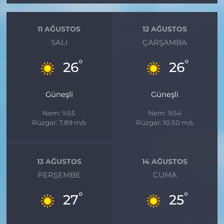
11 AĞUSTOS
12 AĞUSTOS
SALI
ÇARŞAMBA
°
°
26
26
Güneşli
Güneşli
Nem: %55
Nem: %54
Rüzgar: 7.89 m/s
Rüzgar: 10.50 m/s
13 AĞUSTOS
14 AĞUSTOS
PERŞEMBE
CUMA
°
°
27
25