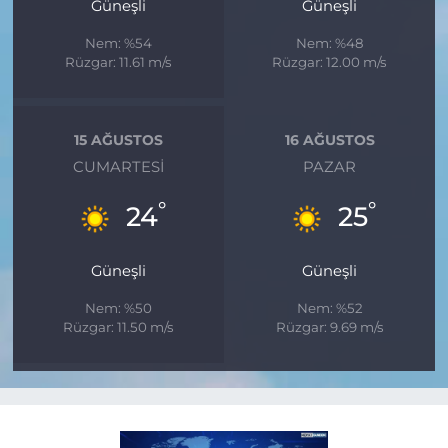
Güneşli
Güneşli
Nem: %54
Nem: %48
Rüzgar: 11.61 m/s
Rüzgar: 12.00 m/s
15 AĞUSTOS
16 AĞUSTOS
CUMARTESI
PAZAR
°
°
24
25
Güneşli
Güneşli
Nem: %50
Nem: %52
Rüzgar: 11.50 m/s
Rüzgar: 9.69 m/s