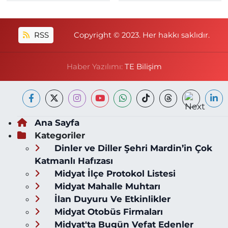
RSS
Copyright © 2023. Her hakkı saklıdır.
Haber Yazılımı:
TE Bilişim
Ana Sayfa
Kategoriler
Dinler ve Diller Şehri Mardin’in Çok
Katmanlı Hafızası
Midyat İlçe Protokol Listesi
Midyat Mahalle Muhtarı
İlan Duyuru Ve Etkinlikler
Midyat Otobüs Firmaları
Midyat'ta Bugün Vefat Edenler