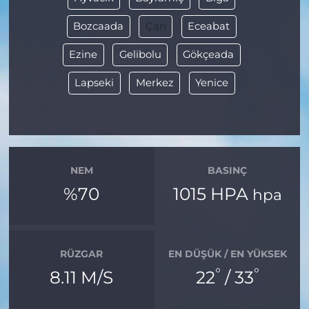
Bozcaada
Çan
Eceabat
Ezine
Gelibolu
Gökçeada
Lapseki
Merkez
Yenice
NEM
BASINÇ
%70
1015 HPA
hpa
RÜZGAR
EN DÜŞÜK / EN YÜKSEK
°
°
8.11 M/S
22
/ 33