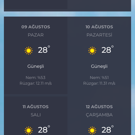
09 AĞUSTOS
10 AĞUSTOS
PAZAR
PAZARTESI
°
°
28
28
Güneşli
Güneşli
Nem: %53
Nem: %51
Rüzgar: 12.11 m/s
Rüzgar: 11.31 m/s
11 AĞUSTOS
12 AĞUSTOS
SALI
ÇARŞAMBA
°
°
28
28