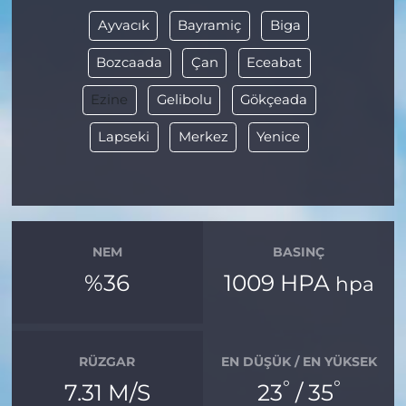
Ayvacık
Bayramiç
Biga
Bozcaada
Çan
Eceabat
Ezine
Gelibolu
Gökçeada
Lapseki
Merkez
Yenice
NEM
BASINÇ
%36
1009 HPA
hpa
RÜZGAR
EN DÜŞÜK / EN YÜKSEK
°
°
7.31 M/S
23
/ 35