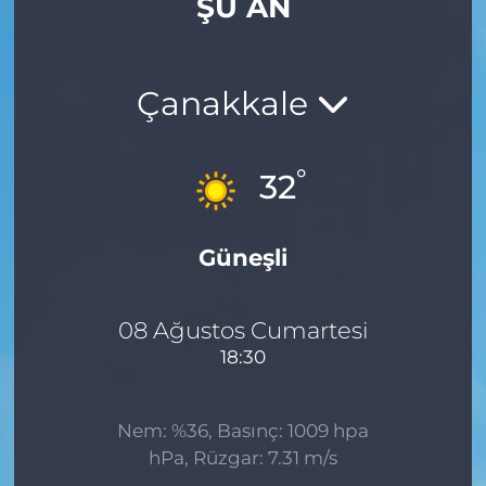
ŞU AN
Çanakkale
°
32
Güneşli
08 Ağustos Cumartesi
18:30
Nem: %36, Basınç: 1009 hpa
hPa, Rüzgar: 7.31 m/s