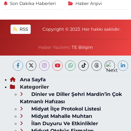
Son Dakika Haberleri
Haber Arşivi
RSS
Copyright © 2023. Her hakkı saklıdır.
Haber Yazılımı:
TE Bilişim
Ana Sayfa
Kategoriler
Dinler ve Diller Şehri Mardin’in Çok
Katmanlı Hafızası
Midyat İlçe Protokol Listesi
Midyat Mahalle Muhtarı
İlan Duyuru Ve Etkinlikler
Midyat Otobüs Firmaları