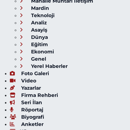
Mahalle Muhtarı İletişim
Mardin
Teknoloji
Analiz
Asayiş
Dünya
Eğitim
Ekonomi
Genel
Yerel Haberler
Foto Galeri
Video
Yazarlar
Firma Rehberi
Seri İlan
Röportaj
Biyografi
Anketler