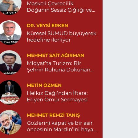
Maskeli Çevrecilik:
Turan Eczanesi
Doğanın Sessiz Çığlığı ve
İnsanın Sorumsuzluğu
epebaşı Mahallesi, Kısmetli Caddesi No:59 D
argeçit Mardin
DR. VEYSI ERKEN
0 (482) 381 36 70
Yol Tarifi Al
Küresel SUMUD büyüyerek
hedefine ilerliyor
MEHMET SAIT AĞIRMAN
Midyat’ta Turizm: Bir
Şehrin Ruhuna Dokunan
Değişim
METIN ÖZMEN
Helkız Dağı’ndan İftara:
Eriyen Ömür Sermayesi
MEHMET REMZI TANIŞ
Gözlerini kapat ve bir asır
öncesinin Mardin’ini hayal
et…