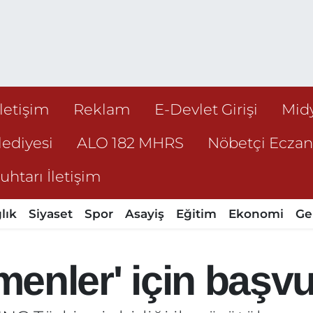
İletişim
Reklam
E-Devlet Girişi
Mid
ediyesi
ALO 182 MHRS
Nöbetçi Ecza
htarı İletişim
lık
Siyaset
Spor
Asayiş
Eğitim
Ekonomi
Ge
tmenler' için başv