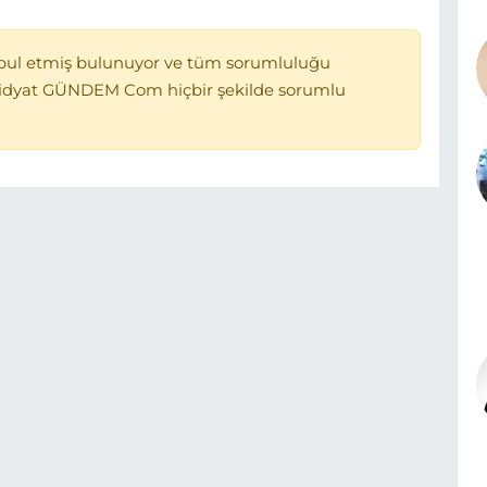
bul etmiş bulunuyor ve tüm sorumluluğu
Midyat GÜNDEM Com hiçbir şekilde sorumlu