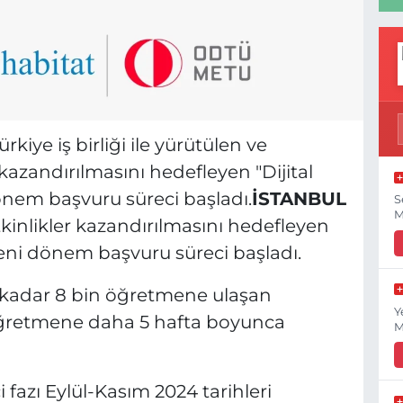
iye iş birliği ile yürütülen ve
 kazandırılmasını hedefleyen "Dijital
önem başvuru süreci başladı.
İSTANBUL
S
M
kinlikler kazandırılmasını hedefleyen
yeni dönem başvuru süreci başladı.
a kadar 8 bin öğretmene ulaşan
Y
ğretmene daha 5 hafta boyunca
M
 fazı Eylül-Kasım 2024 tarihleri