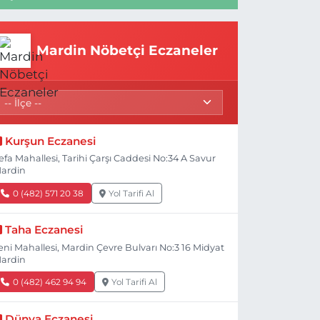
Mardin Nöbetçi Eczaneler
Kurşun Eczanesi
efa Mahallesi, Tarihi Çarşı Caddesi No:34 A Savur
ardin
0 (482) 571 20 38
Yol Tarifi Al
Taha Eczanesi
eni Mahallesi, Mardin Çevre Bulvarı No:3 16 Midyat
ardin
0 (482) 462 94 94
Yol Tarifi Al
Dünya Eczanesi