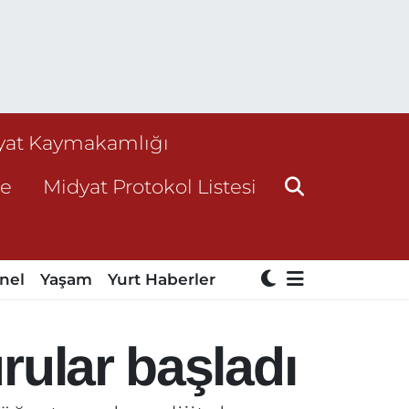
yat Kaymakamlığı
ne
Midyat Protokol Listesi
nel
Yaşam
Yurt Haberler
urular başladı