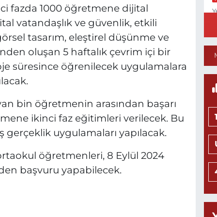
nci fazda 1000 öğretmene dijital
Y
N
jital vatandaşlık ve güvenlik, etkili
görsel tasarım, eleştirel düşünme ve
en oluşan 5 haftalık çevrim içi bir
roje süresince öğrenilecek uygulamalara
N
ılacak.
ayan bin öğretmenin arasından başarı
mene ikinci faz eğitimleri verilecek. Bu
Y
ış gerçeklik uygulamaları yapılacak.
M
 ortaokul öğretmenleri, 8 Eylül 2024
nden başvuru yapabilecek.
Y