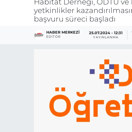
Habitat Derneği, ODTÜ ve IN
yetkinlikler kazandırılmas
başvuru süreci başladı
HABER MERKEZI
25.07.2024 - 12:31
EDITÖR
YAYINLANMA