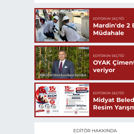
EDITÖRÜN SEÇTIĞI
Mardin'de 2 
Müdahale
EDITÖRÜN SEÇTIĞI
OYAK Çiment
veriyor
EDITÖRÜN SEÇTIĞI
Midyat Beled
Resim Yarış
EDITÖR HAKKINDA