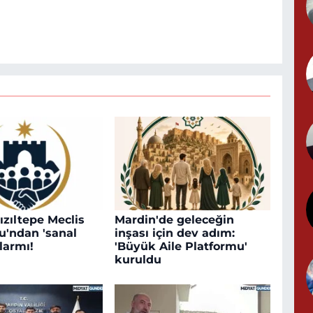
T
D
ızıltepe Meclis
Mardin'de geleceğin
u'ndan 'sanal
inşası için dev adım:
larmı!
'Büyük Aile Platformu'
kuruldu