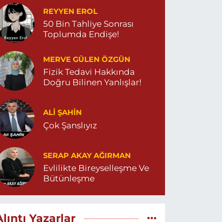
REYYEN EROL
50 Bin Tahliye Sonrası
Toplumda Endişe!
MERVE GÜLEN ÖZGÜN
Fizik Tedavi Hakkında
Doğru Bilinen Yanlışlar!
ALI ŞAHİN
Çok Şanslıyız
SERAP AKAY AĞIRMAN
Evlilikte Bireyselleşme Ve
Bütünleşme
Alıntı Yazarlar