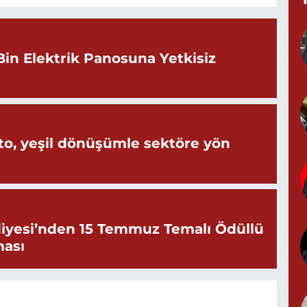
Z
M
Bin Elektrik Panosuna Yetkisiz
P
M
o, yeşil dönüşümle sektöre yön
Y
iyesi’nden 15 Temmuz Temalı Ödüllü
ması
G