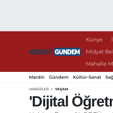
Künye
Midyat Bel
Mahalle Mu
Mardin
Gündem
Kültür-Sanat
Sağ
HABERLER
YAŞAM
'Dijital Öğre