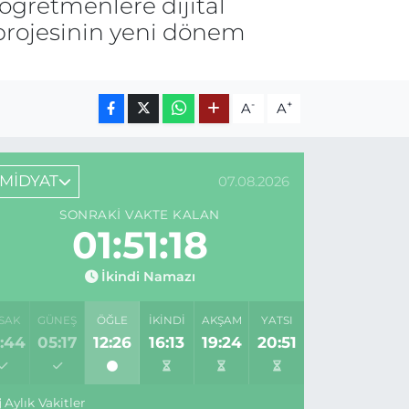
 öğretmenlere dijital
 projesinin yeni dönem
-
+
A
A
MİDYAT
07.08.2026
SONRAKI VAKTE KALAN
01:51:18
İkindi Namazı
SAK
GÜNEŞ
ÖĞLE
İKINDI
AKŞAM
YATSI
:44
05:17
12:26
16:13
19:24
20:51
Aylık Vakitler