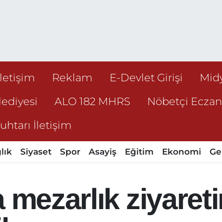
İletişim
Reklam
E-Devlet Girişi
Mid
ediyesi
ALO 182 MHRS
Nöbetçi Ecza
htarı İletişim
lık
Siyaset
Spor
Asayiş
Eğitim
Ekonomi
Ge
 mezarlık ziyaret