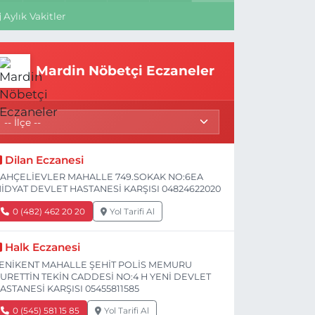
Aylık Vakitler
Mardin Nöbetçi Eczaneler
Dilan Eczanesi
AHÇELİEVLER MAHALLE 749.SOKAK NO:6EA
İDYAT DEVLET HASTANESİ KARŞISI 04824622020
0 (482) 462 20 20
Yol Tarifi Al
Halk Eczanesi
ENİKENT MAHALLE ŞEHİT POLİS MEMURU
URETTİN TEKİN CADDESİ NO:4 H YENİ DEVLET
ASTANESİ KARŞISI 05455811585
0 (545) 581 15 85
Yol Tarifi Al