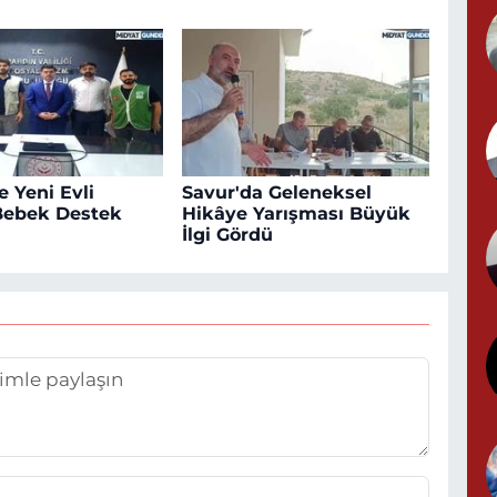
N
N
(
e Yeni Evli
Savur'da Geleneksel
Y
 Bebek Destek
Hikâye Yarışması Büyük
İlgi Gördü