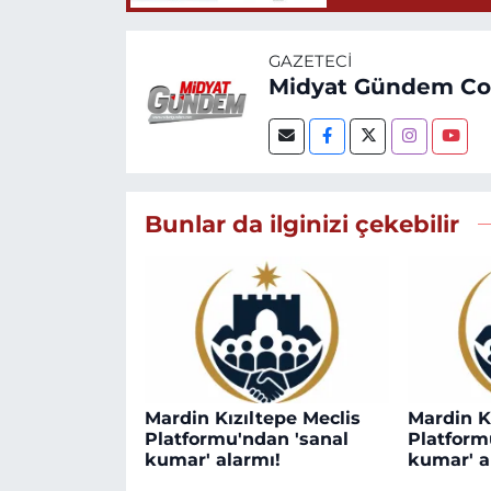
GAZETECI
Midyat Gündem C
Bunlar da ilginizi çekebilir
Mardin Kızıltepe Meclis
Mardin K
Platformu'ndan 'sanal
Platform
kumar' alarmı!
kumar' a