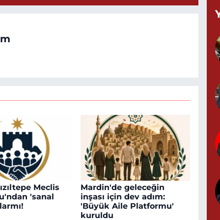
B
C
om
K
G
0
G
ızıltepe Meclis
Mardin'de geleceğin
0
u'ndan 'sanal
inşası için dev adım:
larmı!
'Büyük Aile Platformu'
kuruldu