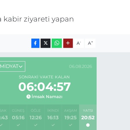
 kabir ziyareti yapan
-
+
A
A
MİDYAT
06.08.2026
SONRAKI VAKTE KALAN
06:04:57
İmsak Namazı
SAK
GÜNEŞ
ÖĞLE
İKINDI
AKŞAM
YATSI
:43
05:16
12:26
16:13
19:25
20:52