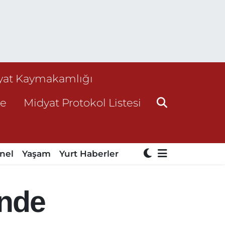
yat Kaymakamlığı
ne
Midyat Protokol Listesi
nel
Yaşam
Yurt Haberler
inde