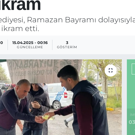
ikram
diyesi, Ramazan Bayramı dolayısıyla
ikram etti.
10
15.04.2025 - 00:16
3
GÜNCELLEME
GÖSTERIM
İM
03