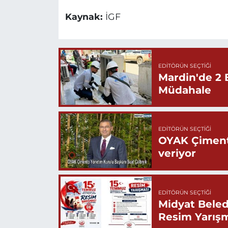
Kaynak:
İGF
EDITÖRÜN SEÇTIĞI
Mardin'de 2 
Müdahale
EDITÖRÜN SEÇTIĞI
OYAK Çiment
veriyor
EDITÖRÜN SEÇTIĞI
Midyat Beled
Resim Yarış