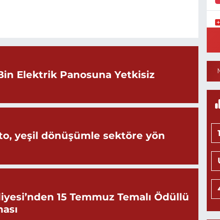
K
0
Bin Elektrik Panosuna Yetkisiz
8
S
H
o, yeşil dönüşümle sektöre yön
K
0
iyesi’nden 15 Temmuz Temalı Ödüllü
ması