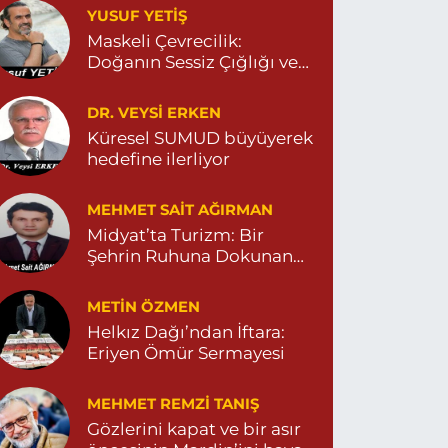
YUSUF YETİŞ
Dara Eczanesi
Maskeli Çevrecilik:
UR MAHALLESİ VALİ OZAN CADDESİ DIŞ KAPI
Doğanın Sessiz Çığlığı ve
O:122G DEVLET HASTANESİ KARŞISI
DİYARBAKIR YOLU CEPHESİ) 04822125304
İnsanın Sorumsuzluğu
0 (482) 212 53 04
Yol Tarifi Al
DR. VEYSI ERKEN
Küresel SUMUD büyüyerek
hedefine ilerliyor
Özdemir Eczanesi
ENİ MAHALLE 3086 SOKAK NO:4 3 04825413121
MEHMET SAIT AĞIRMAN
0 (482) 541 31 21
Yol Tarifi Al
Midyat’ta Turizm: Bir
Şehrin Ruhuna Dokunan
Değişim
METIN ÖZMEN
Helkız Dağı’ndan İftara:
Eriyen Ömür Sermayesi
MEHMET REMZI TANIŞ
Gözlerini kapat ve bir asır