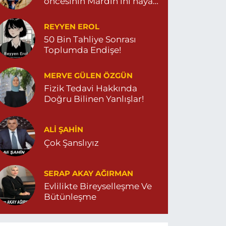
öncesinin Mardin’ini hayal
et…
REYYEN EROL
50 Bin Tahliye Sonrası
Toplumda Endişe!
MERVE GÜLEN ÖZGÜN
Fizik Tedavi Hakkında
Doğru Bilinen Yanlışlar!
ALI ŞAHİN
Çok Şanslıyız
SERAP AKAY AĞIRMAN
Evlilikte Bireyselleşme Ve
Bütünleşme