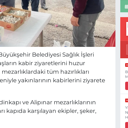
yükşehir Belediyesi Sağlık İşleri
aşların kabir ziyaretlerini huzur
n mezarlıklardaki tüm hazırlıkları
B
M
iyle yakınlarının kabirlerini ziyarete
inkapı ve Alipınar mezarlıklarının
Y
rı kapıda karşılayan ekipler, şeker,
N
H