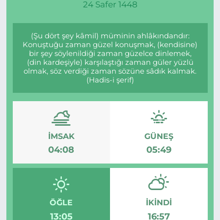
24 Safer 1448
(Şu dört şey kâmil) müminin ahlâkındandır:
Konuştuğu zaman güzel konuşmak, (kendisine)
bir şey söylenildiği zaman güzelce dinlemek,
(din kardeşiyle) karşılaştığı zaman güler yüzlü
olmak, söz verdiği zaman sözüne sâdık kalmak.
(Hadis-i şerif)
İMSAK
GÜNEŞ
04:08
05:49
ÖĞLE
İKINDI
13:05
16:57