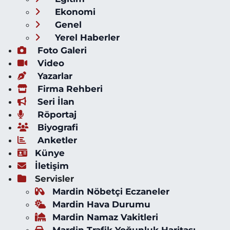
Ekonomi
Genel
Yerel Haberler
Foto Galeri
Video
Yazarlar
Firma Rehberi
Seri İlan
Röportaj
Biyografi
Anketler
Künye
İletişim
Servisler
Mardin Nöbetçi Eczaneler
Mardin Hava Durumu
Mardin Namaz Vakitleri