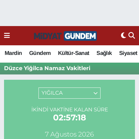
Mardin
Gündem
Kültür-Sanat
Sağlık
Siyaset
Düzce Yiğilca Namaz Vakitleri
YIĞILCA
İKINDI VAKTINE KALAN SÜRE
02:57:18
7 Ağustos 2026