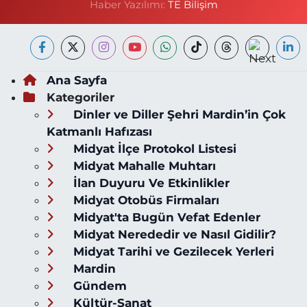
Haber Yazılımı:
TE Bilişim
Ana Sayfa
Kategoriler
Dinler ve Diller Şehri Mardin’in Çok
Katmanlı Hafızası
Midyat İlçe Protokol Listesi
Midyat Mahalle Muhtarı
İlan Duyuru Ve Etkinlikler
Midyat Otobüs Firmaları
Midyat'ta Bugün Vefat Edenler
Midyat Nerededir ve Nasıl Gidilir?
Midyat Tarihi ve Gezilecek Yerleri
Mardin
Gündem
Kültür-Sanat