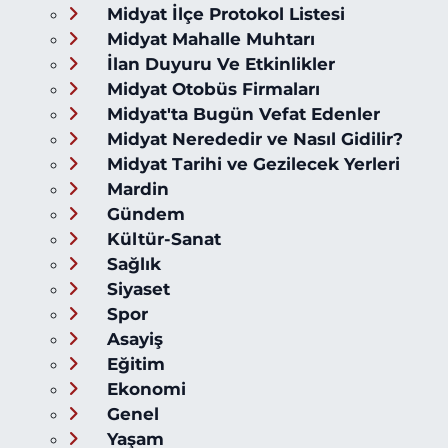
Midyat İlçe Protokol Listesi
Midyat Mahalle Muhtarı
İlan Duyuru Ve Etkinlikler
Midyat Otobüs Firmaları
Midyat'ta Bugün Vefat Edenler
Midyat Nerededir ve Nasıl Gidilir?
Midyat Tarihi ve Gezilecek Yerleri
Mardin
Gündem
Kültür-Sanat
Sağlık
Siyaset
Spor
Asayiş
Eğitim
Ekonomi
Genel
Yaşam