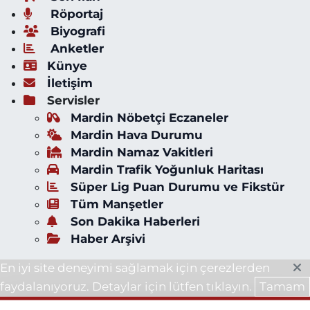
Röportaj
Biyografi
Anketler
Künye
İletişim
Servisler
Mardin Nöbetçi Eczaneler
Mardin Hava Durumu
Mardin Namaz Vakitleri
Mardin Trafik Yoğunluk Haritası
Süper Lig Puan Durumu ve Fikstür
Tüm Manşetler
Son Dakika Haberleri
Haber Arşivi
En iyi site deneyimi sağlamak için çerezlerden
faydalanıyoruz. Detaylar için lütfen tıklayın.
Tamam