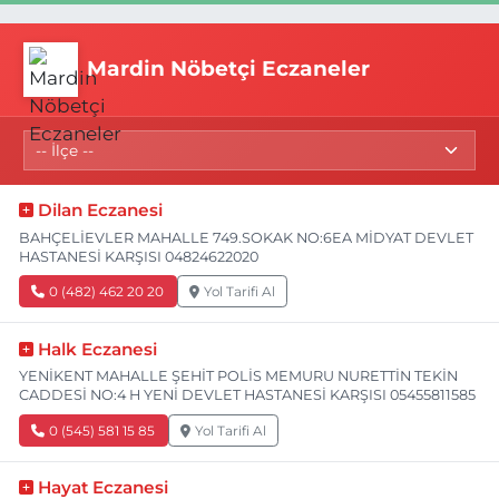
Mardin Nöbetçi Eczaneler
Dilan Eczanesi
BAHÇELİEVLER MAHALLE 749.SOKAK NO:6EA MİDYAT DEVLET
HASTANESİ KARŞISI 04824622020
0 (482) 462 20 20
Yol Tarifi Al
Halk Eczanesi
YENİKENT MAHALLE ŞEHİT POLİS MEMURU NURETTİN TEKİN
CADDESİ NO:4 H YENİ DEVLET HASTANESİ KARŞISI 05455811585
0 (545) 581 15 85
Yol Tarifi Al
Hayat Eczanesi