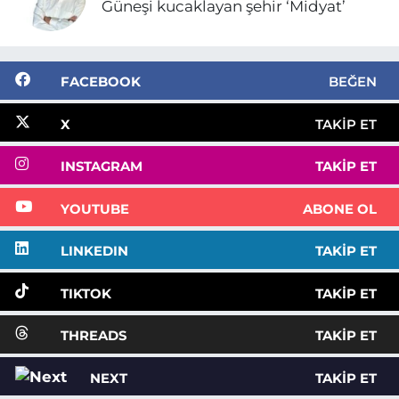
Güneşi kucaklayan şehir ‘Midyat’
FACEBOOK
BEĞEN
X
TAKIP ET
INSTAGRAM
TAKIP ET
YOUTUBE
ABONE OL
LINKEDIN
TAKIP ET
TIKTOK
TAKIP ET
THREADS
TAKIP ET
NEXT
TAKIP ET