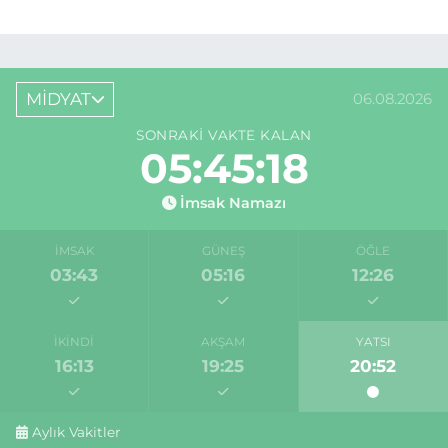
MİDYAT
06.08.2026
SONRAKI VAKTE KALAN
05:45:18
İmsak Namazı
İMSAK
GÜNEŞ
ÖĞLE
03:43
05:16
12:26
İKINDI
AKŞAM
YATSI
16:13
19:25
20:52
Aylık Vakitler