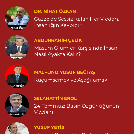
Aksoy Eczanesi
KAPLAN MAH. MARDİN CAD. NO:21 A 04825030197
DR. NIHAT ÖZKAN
Gazze'de Sessiz Kalan Her Vicdan,
0 (482) 503 01 97
Yol Tarifi Al
İnsanlığın Kaybıdır
Hayat Eczanesi
ABDURRAHIM ÇELİK
GÜNDOĞAN MAHALLESİ STAD CADDESİ NO:36 A 05380544155
Masum Ölümler Karşısında İnsan
0 (538) 054 41 55
Yol Tarifi Al
Nasıl Ayakta Kalır?
Huzur Eczanesi
MALFONO YUSUF BEĞTAŞ
GÜL MAHALLESİ VATAN CADDE NO:4A 04825912517
Küçümsemek ve Aşağılamak
0 (482) 591 25 17
Yol Tarifi Al
Dara Eczanesi
SELAHATTIN EROL
24 Temmuz: Basın Özgürlüğünün
NUR MAHALLESİ VALİ OZAN CADDESİ DIŞ KAPI NO:122G
DEVLET HASTANESİ KARŞISI (DİYARBAKIR YOLU CEPHESİ)
Vicdanı
04822125304
0 (482) 212 53 04
Yol Tarifi Al
YUSUF YETİŞ