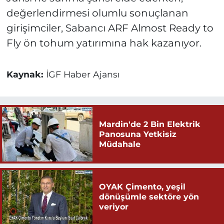
değerlendirmesi olumlu sonuçlanan
girişimciler, Sabancı ARF Almost Ready to
Fly ön tohum yatırımına hak kazanıyor.
Kaynak:
İGF Haber Ajansı
Mardin'de 2 Bin Elektrik
Panosuna Yetkisiz
Müdahale
OYAK Çimento, yeşil
dönüşümle sektöre yön
veriyor