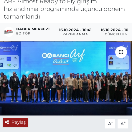
ARF Almost Ready to Fly girişim
hızlandırma programında üçüncü dönem
tamamlandı
HABER MERKEZI
16.10.2024 - 10:41
16.10.2024 - 10:
EDITÖR
YAYINLANMA
GÜNCELLEME
Paylaş
-
+
A
A