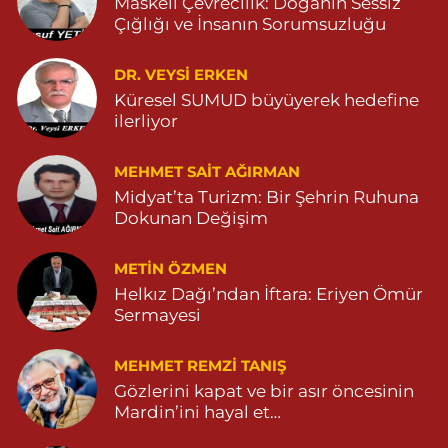
Maskeli Çevrecilik: Doğanın Sessiz
Özdemir Eczanesi
Çığlığı ve İnsanın Sorumsuzluğu
YENİ MAHALLE 3086 SOKAK NO:4 3 04825413121
DR. VEYSI ERKEN
0 (482) 541 31 21
Yol Tarifi Al
Küresel SUMUD büyüyerek hedefine
ilerliyor
MEHMET SAIT AĞIRMAN
Midyat’ta Turizm: Bir Şehrin Ruhuna
Dokunan Değişim
METIN ÖZMEN
Helkız Dağı’ndan İftara: Eriyen Ömür
Sermayesi
MEHMET REMZI TANIŞ
Gözlerini kapat ve bir asır öncesinin
Mardin’ini hayal et…