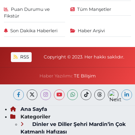
Puan Durumu ve
Tüm Manşetler
Fikstür
Son Dakika Haberleri
Haber Arşivi
RSS
Copyright © 2023. Her hakkı saklıdır.
Haber Yazılımı:
TE Bilişim
Ana Sayfa
Kategoriler
Dinler ve Diller Şehri Mardin’in Çok
Katmanlı Hafızası