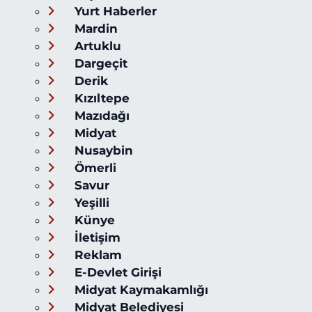
Yurt Haberler
Mardin
Artuklu
Dargeçit
Derik
Kızıltepe
Mazıdağı
Midyat
Nusaybin
Ömerli
Savur
Yeşilli
Künye
İletişim
Reklam
E-Devlet Girişi
Midyat Kaymakamlığı
Midyat Belediyesi