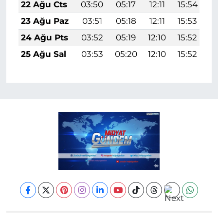
22 Ağu Cts
03:50
05:17
12:11
15:54
1
23 Ağu Paz
03:51
05:18
12:11
15:53
1
24 Ağu Pts
03:52
05:19
12:10
15:52
1
25 Ağu Sal
03:53
05:20
12:10
15:52
1