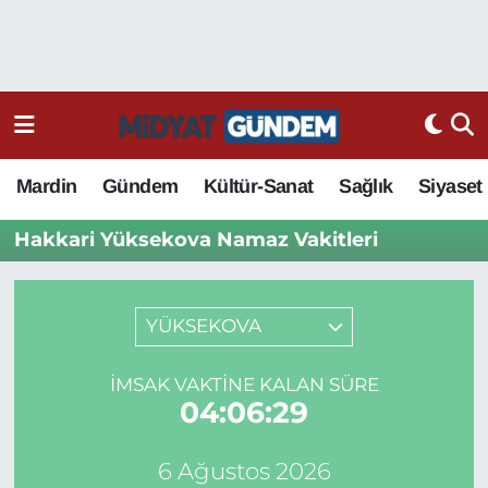
Mardin
Gündem
Kültür-Sanat
Sağlık
Siyaset
Hakkari Yüksekova Namaz Vakitleri
YÜKSEKOVA
İMSAK VAKTINE KALAN SÜRE
04:06:29
6 Ağustos 2026