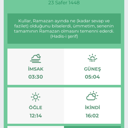
23 Safer 1448
Kullar, Ramazan ayında ne (kadar sevap ve
fazilet) olduğunu bilselerdi, ümmetim, senenin
tamamının Ramazan olmasını temenni ederdi.
(Hadis-i şerif)
İMSAK
GÜNEŞ
03:30
05:04
ÖĞLE
İKINDI
12:14
16:02