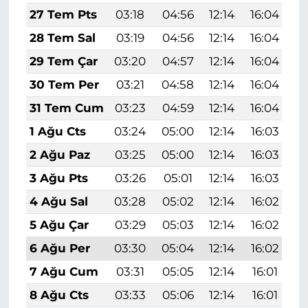
27 Tem Pts
03:18
04:56
12:14
16:04
1
28 Tem Sal
03:19
04:56
12:14
16:04
1
29 Tem Çar
03:20
04:57
12:14
16:04
1
30 Tem Per
03:21
04:58
12:14
16:04
1
31 Tem Cum
03:23
04:59
12:14
16:04
1
1 Ağu Cts
03:24
05:00
12:14
16:03
1
2 Ağu Paz
03:25
05:00
12:14
16:03
1
3 Ağu Pts
03:26
05:01
12:14
16:03
1
4 Ağu Sal
03:28
05:02
12:14
16:02
1
5 Ağu Çar
03:29
05:03
12:14
16:02
1
6 Ağu Per
03:30
05:04
12:14
16:02
1
7 Ağu Cum
03:31
05:05
12:14
16:01
1
8 Ağu Cts
03:33
05:06
12:14
16:01
1