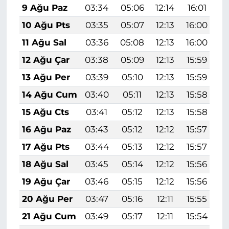
9 Ağu Paz
03:34
05:06
12:14
16:01
1
10 Ağu Pts
03:35
05:07
12:13
16:00
1
11 Ağu Sal
03:36
05:08
12:13
16:00
1
12 Ağu Çar
03:38
05:09
12:13
15:59
1
13 Ağu Per
03:39
05:10
12:13
15:59
1
14 Ağu Cum
03:40
05:11
12:13
15:58
1
15 Ağu Cts
03:41
05:12
12:13
15:58
1
16 Ağu Paz
03:43
05:12
12:12
15:57
1
17 Ağu Pts
03:44
05:13
12:12
15:57
1
18 Ağu Sal
03:45
05:14
12:12
15:56
1
19 Ağu Çar
03:46
05:15
12:12
15:56
1
20 Ağu Per
03:47
05:16
12:11
15:55
1
21 Ağu Cum
03:49
05:17
12:11
15:54
1