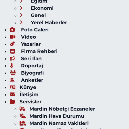
Eğitim
Ekonomi
Genel
Yerel Haberler
Foto Galeri
Video
Yazarlar
Firma Rehberi
Seri İlan
Röportaj
Biyografi
Anketler
Künye
İletişim
Servisler
Mardin Nöbetçi Eczaneler
Mardin Hava Durumu
Mardin Namaz Vakitleri