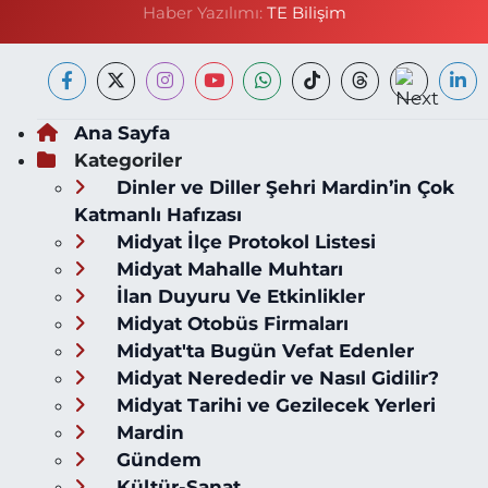
Haber Yazılımı:
TE Bilişim
Ana Sayfa
Kategoriler
Dinler ve Diller Şehri Mardin’in Çok
Katmanlı Hafızası
Midyat İlçe Protokol Listesi
Midyat Mahalle Muhtarı
İlan Duyuru Ve Etkinlikler
Midyat Otobüs Firmaları
Midyat'ta Bugün Vefat Edenler
Midyat Nerededir ve Nasıl Gidilir?
Midyat Tarihi ve Gezilecek Yerleri
Mardin
Gündem
Kültür-Sanat