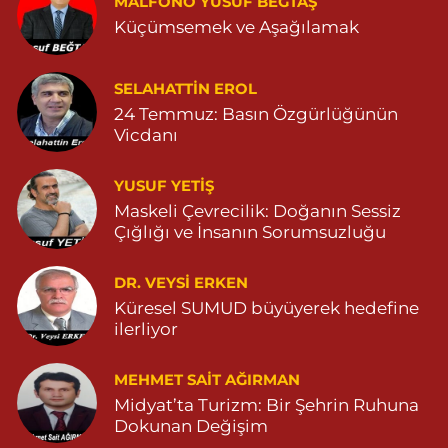
MALFONO YUSUF BEĞTAŞ
GÜL MAHALLESİ VATAN CADDE NO:4A 04825912517
Küçümsemek ve Aşağılamak
0 (482) 591 25 17
Yol Tarifi Al
Dara Eczanesi
SELAHATTIN EROL
24 Temmuz: Basın Özgürlüğünün
NUR MAHALLESİ VALİ OZAN CADDESİ DIŞ KAPI NO:122G
DEVLET HASTANESİ KARŞISI (DİYARBAKIR YOLU CEPHESİ)
Vicdanı
04822125304
0 (482) 212 53 04
Yol Tarifi Al
YUSUF YETİŞ
Maskeli Çevrecilik: Doğanın Sessiz
Özdemir Eczanesi
Çığlığı ve İnsanın Sorumsuzluğu
YENİ MAHALLE 3086 SOKAK NO:4 3 04825413121
DR. VEYSI ERKEN
0 (482) 541 31 21
Yol Tarifi Al
Küresel SUMUD büyüyerek hedefine
ilerliyor
MEHMET SAIT AĞIRMAN
Midyat’ta Turizm: Bir Şehrin Ruhuna
Dokunan Değişim