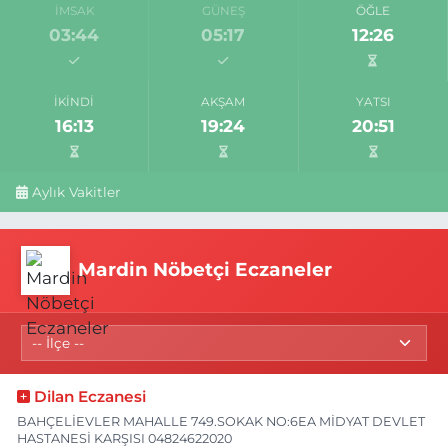
İMSAK
GÜNEŞ
ÖĞLE
03:44
05:17
12:26
İKINDI
AKŞAM
YATSI
16:13
19:24
20:51
Aylık Vakitler
Mardin Nöbetçi Eczaneler
Dilan Eczanesi
BAHÇELİEVLER MAHALLE 749.SOKAK NO:6EA MİDYAT DEVLET
HASTANESİ KARŞISI 04824622020