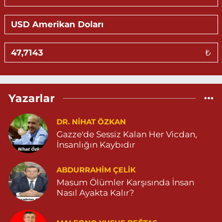
KALE MAHALLE AMED 5 SOKAK NO:2 C 05303264612
0 (530) 326 46 12
Yol Tarifi Al
Gündüz Eczanesi
₺
BAHÇEBAŞI MAHALLESİ SELAHADDİN EYYÜBİ CADDE NO:39 B
04823812323
0 (482) 381 23 23
Yol Tarifi Al
Yazarlar
Aksoy Eczanesi
KAPLAN MAH. MARDİN CAD. NO:21 A 04825030197
DR. NIHAT ÖZKAN
Gazze'de Sessiz Kalan Her Vicdan,
0 (482) 503 01 97
Yol Tarifi Al
İnsanlığın Kaybıdır
Hayat Eczanesi
ABDURRAHIM ÇELİK
GÜNDOĞAN MAHALLESİ STAD CADDESİ NO:36 A 05380544155
Masum Ölümler Karşısında İnsan
0 (538) 054 41 55
Yol Tarifi Al
Nasıl Ayakta Kalır?
Huzur Eczanesi