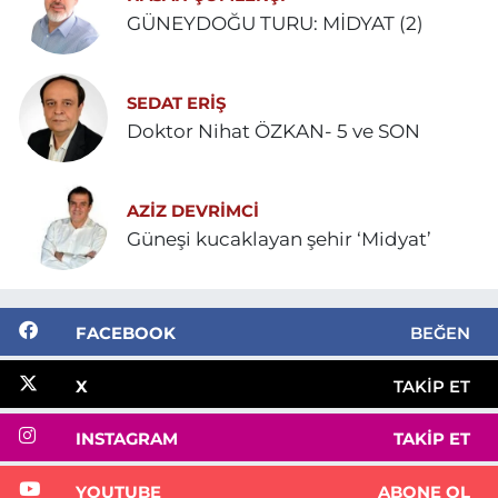
GÜNEYDOĞU TURU: MİDYAT (2)
SEDAT ERİŞ
Doktor Nihat ÖZKAN- 5 ve SON
AZIZ DEVRIMCI
Güneşi kucaklayan şehir ‘Midyat’
FACEBOOK
BEĞEN
X
TAKIP ET
INSTAGRAM
TAKIP ET
YOUTUBE
ABONE OL