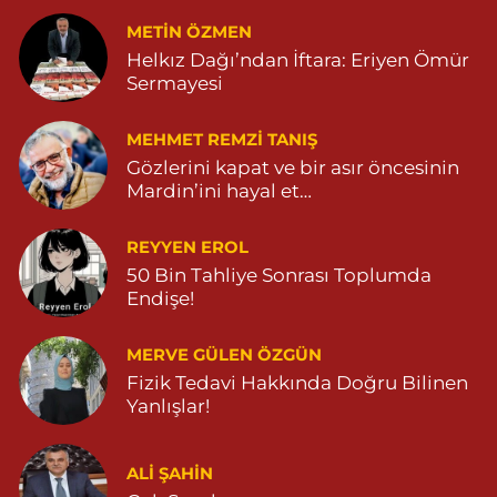
METIN ÖZMEN
Helkız Dağı’ndan İftara: Eriyen Ömür
Sermayesi
MEHMET REMZI TANIŞ
Gözlerini kapat ve bir asır öncesinin
Mardin’ini hayal et…
REYYEN EROL
50 Bin Tahliye Sonrası Toplumda
Endişe!
MERVE GÜLEN ÖZGÜN
Fizik Tedavi Hakkında Doğru Bilinen
Yanlışlar!
ALI ŞAHİN