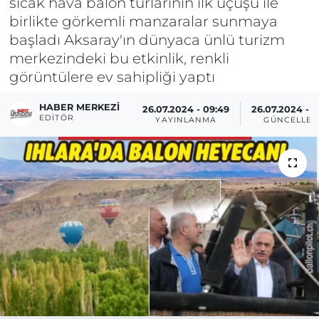
sıcak hava balon turlarının ilk uçuşu ile
birlikte görkemli manzaralar sunmaya
başladı Aksaray'ın dünyaca ünlü turizm
merkezindeki bu etkinlik, renkli
görüntülere ev sahipliği yaptı
HABER MERKEZI
26.07.2024 - 09:49
26.07.2024 - 0
EDITÖR
YAYINLANMA
GÜNCELLE