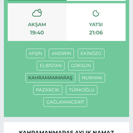
AKŞAM
YATSI
19:40
21:06
AFŞİN
ANDIRIN
EKİNÖZÜ
ELBİSTAN
GÖKSUN
KAHRAMANMARAŞ
NURHAK
PAZARCIK
TÜRKOĞLU
ÇAĞLAYANCERİT
KAHRAMANMARAŞ AYLIK NAMAZ