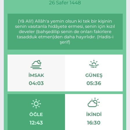
26 Safer 1448
(Yâ Ali!) Allâh'a yemin olsun ki tek bir kişinin
senin vasıtanla hidâyete ermesi, senin için kızıl
develer (bahşedilip senin de onları fakirlere
tasadduk etmen)den daha hayırlıdır. (Hadis-i
şerif)
İMSAK
GÜNEŞ
04:03
05:36
ÖĞLE
İKINDI
12:43
16:30