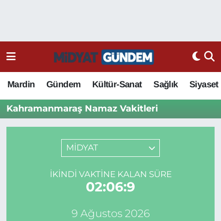
Mardin
Gündem
Kültür-Sanat
Sağlık
Siyaset
Kahramanmaraş Namaz Vakitleri
MİDYAT
İKINDI VAKTINE KALAN SÜRE
02:06:9
9 Ağustos 2026