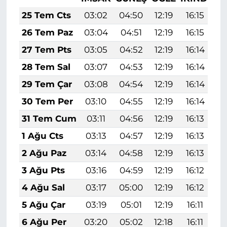
25 Tem Cts
03:02
04:50
12:19
16:15
1
26 Tem Paz
03:04
04:51
12:19
16:15
1
27 Tem Pts
03:05
04:52
12:19
16:14
1
28 Tem Sal
03:07
04:53
12:19
16:14
1
29 Tem Çar
03:08
04:54
12:19
16:14
1
30 Tem Per
03:10
04:55
12:19
16:14
1
31 Tem Cum
03:11
04:56
12:19
16:13
1
1 Ağu Cts
03:13
04:57
12:19
16:13
1
2 Ağu Paz
03:14
04:58
12:19
16:13
1
3 Ağu Pts
03:16
04:59
12:19
16:12
1
4 Ağu Sal
03:17
05:00
12:19
16:12
1
5 Ağu Çar
03:19
05:01
12:19
16:11
1
6 Ağu Per
03:20
05:02
12:18
16:11
1