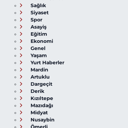
Sağlık
Siyaset
Spor
Asayiş
Eğitim
Ekonomi
Genel
Yaşam
Yurt Haberler
Mardin
Artuklu
Dargeçit
Derik
Kızıltepe
Mazıdağı
Midyat
Nusaybin
Ömerli