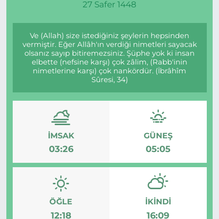
27 Safer 1448
Ve (Allah) size istediğiniz şeylerin hepsinden
vermiştir. Eğer Allâh'ın verdiği nimetleri sayacak
olsanız sayıp bitiremezsiniz. Şüphe yok ki insan
elbette (nefsine karşı) çok zâlim, (Rabb'inin
nimetlerine karşı) çok nankördür. (İbrâhîm
Sûresi, 34)
İMSAK
GÜNEŞ
03:26
05:05
ÖĞLE
İKINDI
12:18
16:09