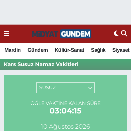
Mardin
Gündem
Kültür-Sanat
Sağlık
Siyaset
Kars Susuz Namaz Vakitleri
SUSUZ
ÖĞLE VAKTINE KALAN SÜRE
03:04:15
10 Ağustos 2026