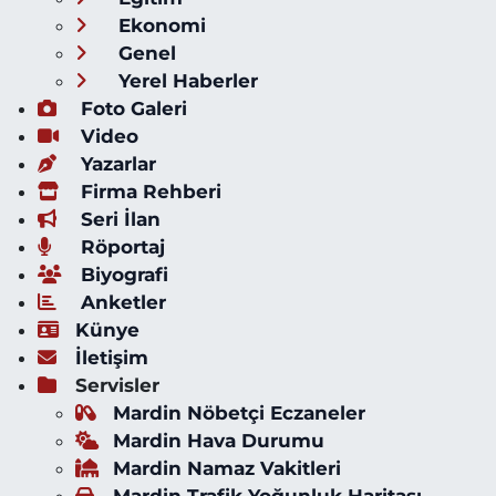
Ekonomi
Genel
Yerel Haberler
Foto Galeri
Video
Yazarlar
Firma Rehberi
Seri İlan
Röportaj
Biyografi
Anketler
Künye
İletişim
Servisler
Mardin Nöbetçi Eczaneler
Mardin Hava Durumu
Mardin Namaz Vakitleri