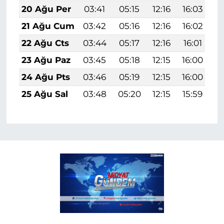
20 Ağu Per
03:41
05:15
12:16
16:03
1
21 Ağu Cum
03:42
05:16
12:16
16:02
1
22 Ağu Cts
03:44
05:17
12:16
16:01
1
23 Ağu Paz
03:45
05:18
12:15
16:00
1
24 Ağu Pts
03:46
05:19
12:15
16:00
1
25 Ağu Sal
03:48
05:20
12:15
15:59
1