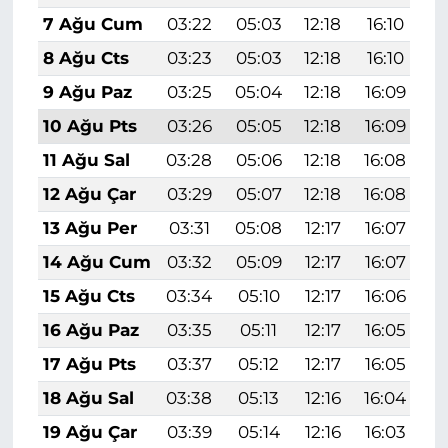
7 Ağu Cum
03:22
05:03
12:18
16:10
1
8 Ağu Cts
03:23
05:03
12:18
16:10
1
9 Ağu Paz
03:25
05:04
12:18
16:09
1
10 Ağu Pts
03:26
05:05
12:18
16:09
1
11 Ağu Sal
03:28
05:06
12:18
16:08
1
12 Ağu Çar
03:29
05:07
12:18
16:08
1
13 Ağu Per
03:31
05:08
12:17
16:07
1
14 Ağu Cum
03:32
05:09
12:17
16:07
1
15 Ağu Cts
03:34
05:10
12:17
16:06
1
16 Ağu Paz
03:35
05:11
12:17
16:05
1
17 Ağu Pts
03:37
05:12
12:17
16:05
1
18 Ağu Sal
03:38
05:13
12:16
16:04
1
19 Ağu Çar
03:39
05:14
12:16
16:03
1