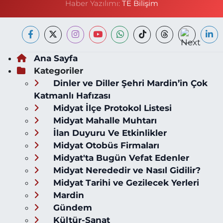
Haber Yazılımı:
TE Bilişim
Ana Sayfa
Kategoriler
Dinler ve Diller Şehri Mardin’in Çok
Katmanlı Hafızası
Midyat İlçe Protokol Listesi
Midyat Mahalle Muhtarı
İlan Duyuru Ve Etkinlikler
Midyat Otobüs Firmaları
Midyat'ta Bugün Vefat Edenler
Midyat Nerededir ve Nasıl Gidilir?
Midyat Tarihi ve Gezilecek Yerleri
Mardin
Gündem
Kültür-Sanat