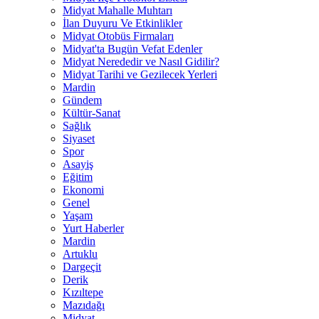
Midyat Mahalle Muhtarı
İlan Duyuru Ve Etkinlikler
Midyat Otobüs Firmaları
Midyat'ta Bugün Vefat Edenler
Midyat Nerededir ve Nasıl Gidilir?
Midyat Tarihi ve Gezilecek Yerleri
Mardin
Gündem
Kültür-Sanat
Sağlık
Siyaset
Spor
Asayiş
Eğitim
Ekonomi
Genel
Yaşam
Yurt Haberler
Mardin
Artuklu
Dargeçit
Derik
Kızıltepe
Mazıdağı
Midyat