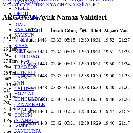
NEVŞEHİR
MALATYA
PÜTÜRGE
YAZIHAN
YEŞİLYURT
NİĞDE
ORDU
ARGUVAN Aylık Namaz Vakitleri
OSMANİYE
RİZE
SAKARYA
HİCRİ
İmsak
Güneş
Öğle
İkindi
Akşam
Yatsı
SAMSUN
25 Tem
11 Safer 1448
03:33
05:15
12:39
16:31
19:52
21:27
SİNOP
Cts
SİVAS
26 Tem
SİİRT
12 Safer 1448
03:34
05:16
12:39
16:31
19:51
21:25
Paz
TEKİRDAĞ
27 Tem
TOKAT
13 Safer 1448
03:36
05:17
12:39
16:31
19:50
21:24
Pts
TRABZON
TUNCELİ
28 Tem
14 Safer 1448
03:37
05:17
12:38
16:30
19:50
21:23
UŞAK
Sal
VAN
29 Tem
15 Safer 1448
03:38
05:18
12:38
16:30
19:49
21:22
YALOVA
Çar
YOZGAT
30 Tem
ZONGULDAK
16 Safer 1448
03:40
05:19
12:38
16:30
19:48
21:20
Per
ÇANAKKALE
31 Tem
ÇANKIRI
17 Safer 1448
03:41
05:20
12:38
16:30
19:47
21:19
Cum
ÇORUM
İSTANBUL
1 Ağu
18 Safer 1448
03:42
05:21
12:38
16:29
19:46
21:17
İZMİR
Cts
ŞANLIURFA
2 Ağu