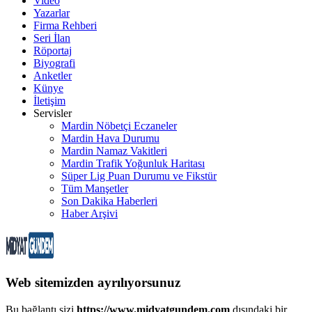
Video
Yazarlar
Firma Rehberi
Seri İlan
Röportaj
Biyografi
Anketler
Künye
İletişim
Servisler
Mardin Nöbetçi Eczaneler
Mardin Hava Durumu
Mardin Namaz Vakitleri
Mardin Trafik Yoğunluk Haritası
Süper Lig Puan Durumu ve Fikstür
Tüm Manşetler
Son Dakika Haberleri
Haber Arşivi
Web sitemizden ayrılıyorsunuz
Bu bağlantı sizi
https://www.midyatgundem.com
dışındaki bir