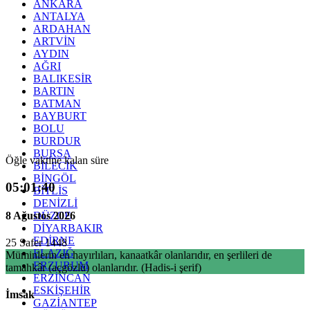
ANKARA
ANTALYA
ARDAHAN
ARTVİN
AYDIN
AĞRI
BALIKESİR
BARTIN
BATMAN
BAYBURT
BOLU
BURDUR
BURSA
Öğle vaktine kalan süre
BİLECİK
BİNGÖL
05:01:40
BİTLİS
DENİZLİ
8 Ağustos 2026
DÜZCE
DİYARBAKIR
EDİRNE
25 Safer 1448
ELAZIĞ
Müminlerin en hayırlıları, kanaatkâr olanlarıdır, en şerlileri de
ERZURUM
tamahkâr (açgözlü) olanlarıdır. (Hadis-i şerif)
ERZİNCAN
ESKİŞEHİR
İmsak
GAZİANTEP