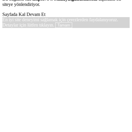
siteye yönlendiriyor.
Sayfada Kal
Devam Et
En iyi site deneyimi sağlamak için çerezlerden faydalanıyoruz.
Detaylar için lütfen tıklayın.
Tamam