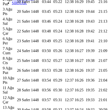
19 Safer 1448
03:44
05:22
12:38
16:29
19:45
21:16
ŞIRNAK
Paz
3 Ağu
20 Safer 1448
03:45
05:23
12:38
16:29
19:44
21:15
Pts
4 Ağu
21 Safer 1448
03:46
05:24
12:38
16:28
19:43
21:13
Sal
5 Ağu
22 Safer 1448
03:48
05:24
12:38
16:28
19:42
21:12
Çar
6 Ağu
23 Safer 1448
03:49
05:25
12:38
16:28
19:41
21:10
Per
7 Ağu
24 Safer 1448
03:50
05:26
12:38
16:27
19:39
21:09
Cum
8 Ağu
25 Safer 1448
03:52
05:27
12:38
16:27
19:38
21:07
Cts
9 Ağu
26 Safer 1448
03:53
05:28
12:38
16:26
19:37
21:05
Paz
10 Ağu
27 Safer 1448
03:54
05:29
12:37
16:26
19:36
21:04
Pts
11 Ağu
28 Safer 1448
03:56
05:30
12:37
16:25
19:35
21:02
Sal
12 Ağu
29 Safer 1448
03:57
05:31
12:37
16:25
19:33
21:01
Çar
13 Ağu
30 Safer 1448
03:58
05:32
12:37
16:24
19:32
20:59