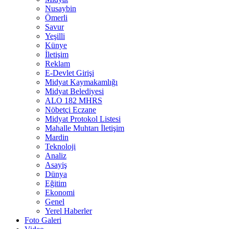
Nusaybin
Ömerli
Savur
Yeşilli
Künye
İletişim
Reklam
E-Devlet Girişi
Midyat Kaymakamlığı
Midyat Belediyesi
ALO 182 MHRS
Nöbetçi Eczane
Midyat Protokol Listesi
Mahalle Muhtarı İletişim
Mardin
Teknoloji
Analiz
Asayiş
Dünya
Eğitim
Ekonomi
Genel
Yerel Haberler
Foto Galeri