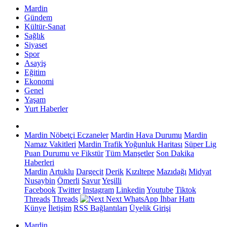
Mardin
Gündem
Kültür-Sanat
Sağlık
Siyaset
Spor
Asayiş
Eğitim
Ekonomi
Genel
Yaşam
Yurt Haberler
Mardin Nöbetçi Eczaneler
Mardin Hava Durumu
Mardin
Namaz Vakitleri
Mardin Trafik Yoğunluk Haritası
Süper Lig
Puan Durumu ve Fikstür
Tüm Manşetler
Son Dakika
Haberleri
Mardin
Artuklu
Dargeçit
Derik
Kızıltepe
Mazıdağı
Midyat
Nusaybin
Ömerli
Savur
Yeşilli
Facebook
Twitter
Instagram
Linkedin
Youtube
Tiktok
Threads
Threads
Next
WhatsApp İhbar Hattı
Künye
İletişim
RSS Bağlantıları
Üyelik Girişi
Mardin