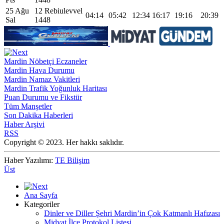
25 Ağu
12 Rebiulevvel
04:14
05:42
12:34
16:17
19:16
20:39
Sal
1448
Mardin Nöbetçi Eczaneler
Mardin Hava Durumu
Mardin Namaz Vakitleri
Mardin Trafik Yoğunluk Haritası
Puan Durumu ve Fikstür
Tüm Manşetler
Son Dakika Haberleri
Haber Arşivi
RSS
Copyright © 2023. Her hakkı saklıdır.
Haber Yazılımı:
TE Bilişim
Üst
Ana Sayfa
Kategoriler
Dinler ve Diller Şehri Mardin’in Çok Katmanlı Hafızası
Midyat İlçe Protokol Listesi