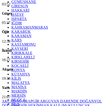
GÜMÜŞHANE
03:52
GİRESUN
HAKKARİ
Güneş
HATAY
ISPARTA
05:27
IĞDIR
KAHRAMANMARAŞ
KARABÜK
Öğle
KARAMAN
KARS
12:38
KASTAMONU
KAYSERİ
İkindi
KIRIKKALE
KIRKLARELİ
16:27
KIRŞEHİR
KOCAELİ
Akşam
KONYA
KÜTAHYA
19:38
KİLİS
MALATYA
MANİSA
Yatsı
MARDİN
MERSİN
21:07
MUĞLA
AKÇADAĞ
ARAPGİR
ARGUVAN
DARENDE
DOĞANYOL
MUŞ
DOĞANŞEHİR
HEKİMHAN
KALE (M)
KULUNCAK