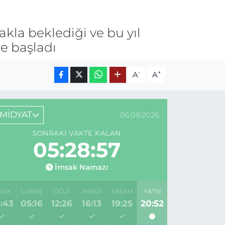
kla beklediği ve bu yıl
e başladı
-
+
A
A
MİDYAT
06.08.2026
SONRAKI VAKTE KALAN
05:28:57
İmsak Namazı
SAK
GÜNEŞ
ÖĞLE
İKINDI
AKŞAM
YATSI
:43
05:16
12:26
16:13
19:25
20:52