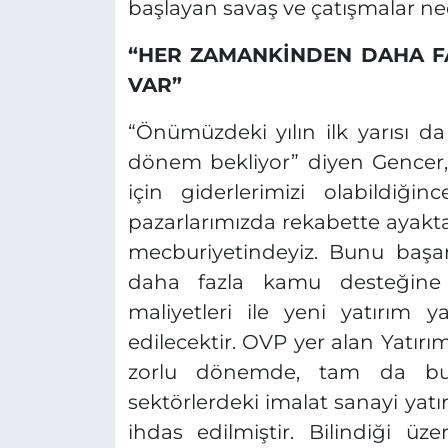
başlayan savaş ve çatışmalar 
“HER ZAMANKİNDEN DAHA FA
VAR”
“Önümüzdeki yılın ilk yarısı da
dönem bekliyor” diyen Gencer
için giderlerimizi olabildiği
pazarlarımızda rekabette ayakta
mecburiyetindeyiz. Bunu baş
daha fazla kamu desteğine i
maliyetleri ile yeni yatırı
edilecektir. OVP yer alan Yatır
zorlu dönemde, tam da bu ek
sektörlerdeki imalat sanayi yatır
ihdas edilmiştir. Bilindiği üz