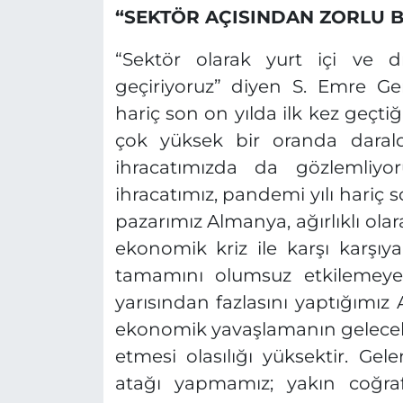
“SEKTÖR AÇISINDAN ZORLU B
“Sektör olarak yurt içi ve dı
geçiriyoruz” diyen S. Emre Ge
hariç son on yılda ilk kez geçti
çok yüksek bir oranda darald
ihracatımızda da gözlemliyo
ihracatımız, pandemi yılı hariç s
pazarımız Almanya, ağırlıklı ol
ekonomik kriz ile karşı karşı
tamamını olumsuz etkilemeye b
yarısından fazlasını yaptığımı
ekonomik yavaşlamanın gelecek
etmesi olasılığı yüksektir. Gel
atağı yapmamız; yakın coğra