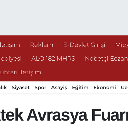
İletişim
Reklam
E-Devlet Girişi
Mid
ediyesi
ALO 182 MHRS
Nöbetçi Ecza
htarı İletişim
lık
Siyaset
Spor
Asayiş
Eğitim
Ekonomi
Ge
tek Avrasya Fuarı