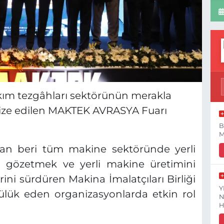
akım tezgâhları sektörünün merakla
ganize edilen MAKTEK AVRASYA Fuarı
B
M
dan beri tüm makine sektöründe yerli
ını gözetmek ve yerli makine üretimini
ini sürdüren Makina İmalatçıları Birliği
Y
ülük eden organizasyonlarda etkin rol
N
H