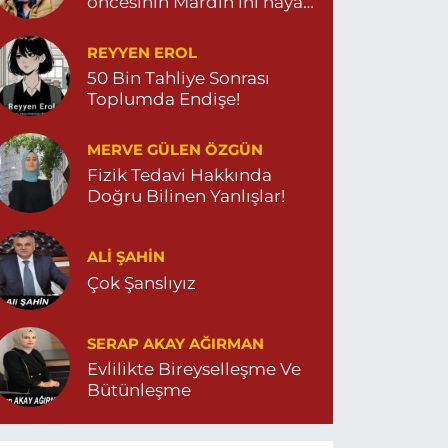
öncesinin Mardin’ini hayal
et…
REYYEN EROL
50 Bin Tahliye Sonrası
Toplumda Endişe!
MERVE GÜLEN ÖZGÜN
Fizik Tedavi Hakkında
Doğru Bilinen Yanlışlar!
ALI ŞAHİN
Çok Şanslıyız
SERAP AKAY AĞIRMAN
Evlilikte Bireyselleşme Ve
Bütünleşme