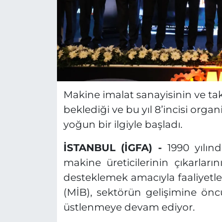
Makine imalat sanayisinin ve t
beklediği ve bu yıl 8’incisi or
yoğun bir ilgiyle başladı.
İSTANBUL (İGFA) -
1990 yılın
makine üreticilerinin çıkarlar
desteklemek amacıyla faaliyetler
(MİB), sektörün gelişimine önc
üstlenmeye devam ediyor.