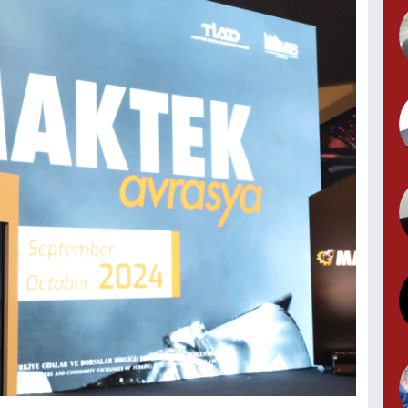
N
N
(
Y