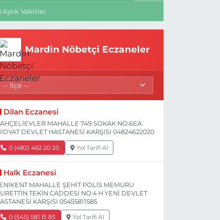
Aylık Vakitler
Mardin Nöbetçi Eczaneler
Dilan Eczanesi
AHÇELİEVLER MAHALLE 749.SOKAK NO:6EA
İDYAT DEVLET HASTANESİ KARŞISI 04824622020
0 (482) 462 20 20
Yol Tarifi Al
Halk Eczanesi
ENİKENT MAHALLE ŞEHİT POLİS MEMURU
URETTİN TEKİN CADDESİ NO:4 H YENİ DEVLET
ASTANESİ KARŞISI 05455811585
0 (545) 581 15 85
Yol Tarifi Al