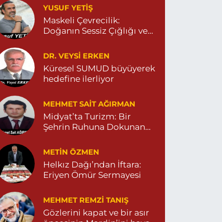
YUSUF YETİŞ
Dara Eczanesi
Maskeli Çevrecilik:
UR MAHALLESİ VALİ OZAN CADDESİ DIŞ KAPI
Doğanın Sessiz Çığlığı ve
O:122G DEVLET HASTANESİ KARŞISI
DİYARBAKIR YOLU CEPHESİ) 04822125304
İnsanın Sorumsuzluğu
0 (482) 212 53 04
Yol Tarifi Al
DR. VEYSI ERKEN
Küresel SUMUD büyüyerek
hedefine ilerliyor
Özdemir Eczanesi
ENİ MAHALLE 3086 SOKAK NO:4 3 04825413121
MEHMET SAIT AĞIRMAN
0 (482) 541 31 21
Yol Tarifi Al
Midyat’ta Turizm: Bir
Şehrin Ruhuna Dokunan
Değişim
METIN ÖZMEN
Helkız Dağı’ndan İftara:
Eriyen Ömür Sermayesi
MEHMET REMZI TANIŞ
Gözlerini kapat ve bir asır