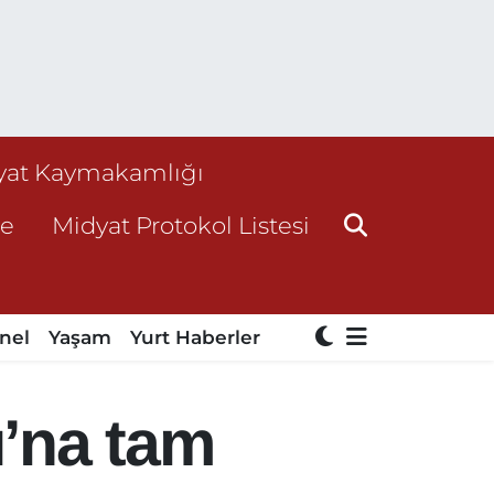
yat Kaymakamlığı
ne
Midyat Protokol Listesi
nel
Yaşam
Yurt Haberler
’na tam