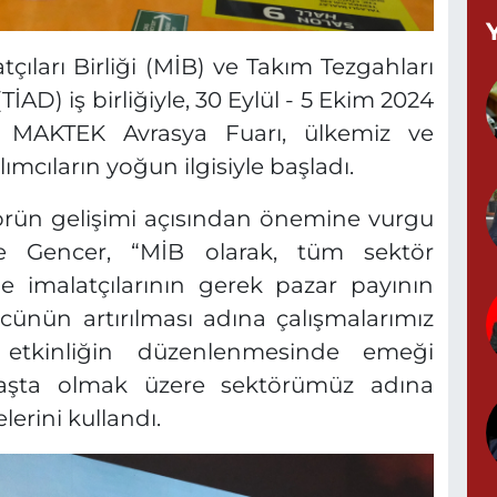
B
C
çıları Birliği (MİB) ve Takım Tezgahları
TİAD) iş birliğiyle, 30 Eylül - 5 Ekim 2024
en MAKTEK Avrasya Fuarı, ülkemiz ve
K
mcıların yoğun ilgisiyle başladı.
örün gelişimi açısından önemine vurgu
 Gencer, “MİB olarak, tüm sektör
G
e imalatçılarının gerek pazar payının
0
ünün artırılması adına çalışmalarımız
 etkinliğin düzenlenmesinde emeği
aşta olmak üzere sektörümüz adına
G
erini kullandı.
0