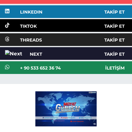
LINKEDIN
TAKIP ET
TIKTOK
TAKIP ET
THREADS
TAKIP ET
NEXT
TAKIP ET
+ 90 533 652 36 74
İLETIŞIM