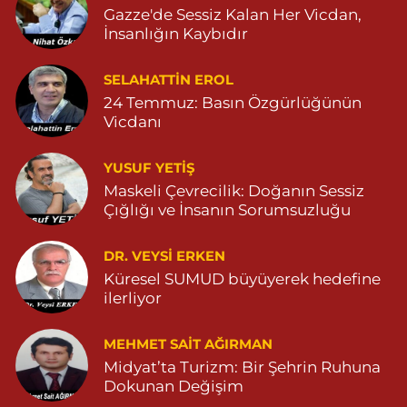
0 (482) 511 27 85
Yol Tarifi Al
Gazze'de Sessiz Kalan Her Vicdan,
İnsanlığın Kaybıdır
Ömerli Eczanesi
SELAHATTIN EROL
YENİ MAHALLE HASTANE CADDESİ 3086 SOKAK NO:7 2
04825413333
24 Temmuz: Basın Özgürlüğünün
Vicdanı
0 (482) 541 33 33
Yol Tarifi Al
YUSUF YETİŞ
Büşra Eczanesi
Maskeli Çevrecilik: Doğanın Sessiz
BAHÇEBAŞI MAHALLESİ 1 MAYIS BULVARI NO:21 BAHÇEBAŞI
Çığlığı ve İnsanın Sorumsuzluğu
SAĞLIK OCAĞI YANI 04823812379
0 (482) 381 23 79
Yol Tarifi Al
DR. VEYSI ERKEN
Küresel SUMUD büyüyerek hedefine
Yavuz Eczanesi
ilerliyor
MARDİN CADDE NO:20A 04825712234
0 (482) 571 22 34
Yol Tarifi Al
MEHMET SAIT AĞIRMAN
Midyat’ta Turizm: Bir Şehrin Ruhuna
Dokunan Değişim