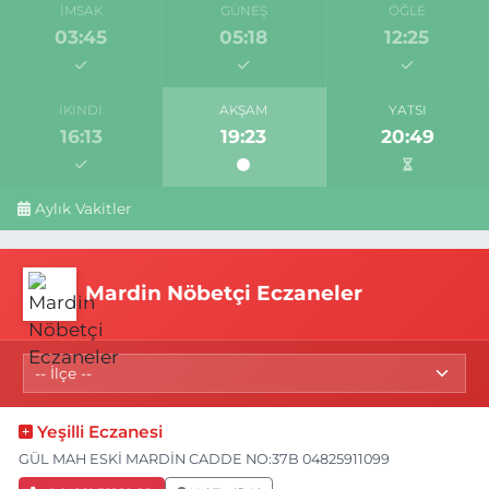
İMSAK
GÜNEŞ
ÖĞLE
03:45
05:18
12:25
İKINDI
AKŞAM
YATSI
16:13
19:23
20:49
Aylık Vakitler
Mardin Nöbetçi Eczaneler
Yeşilli Eczanesi
GÜL MAH ESKİ MARDİN CADDE NO:37B 04825911099