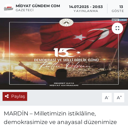
MIDYAT GÜNDEM COM
14.07.2025 - 20:53
13
GAZETECI
YAYINLANMA
GÖSTER
Paylaş
-
+
A
A
MARDİN – Milletimizin istiklâline,
demokrasimize ve anayasal düzenimize