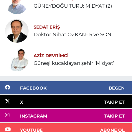
GÜNEYDOĞU TURU: MİDYAT (2)
SEDAT ERİŞ
Doktor Nihat ÖZKAN- 5 ve SON
AZIZ DEVRIMCI
Güneşi kucaklayan şehir ‘Midyat’
FACEBOOK
BEĞEN
X
TAKIP ET
INSTAGRAM
TAKIP ET
YOUTUBE
ABONE OL