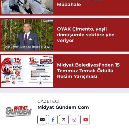
Müdahale
OYAK Çimento, yeşil
dönüşümle sektöre yön
veriyor
Midyat Belediyesi’nden 15
Temmuz Temalı Ödüllü
Resim Yarışması
GAZETECI
Midyat Gündem Com