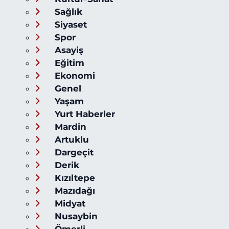
Sağlık
Siyaset
Spor
Asayiş
Eğitim
Ekonomi
Genel
Yaşam
Yurt Haberler
Mardin
Artuklu
Dargeçit
Derik
Kızıltepe
Mazıdağı
Midyat
Nusaybin
Ömerli