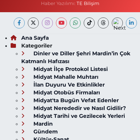
Haber Yazılımı:
TE Bilişim
Ana Sayfa
Kategoriler
Dinler ve Diller Şehri Mardin’in Çok
Katmanlı Hafızası
Midyat İlçe Protokol Listesi
Midyat Mahalle Muhtarı
İlan Duyuru Ve Etkinlikler
Midyat Otobüs Firmaları
Midyat'ta Bugün Vefat Edenler
Midyat Nerededir ve Nasıl Gidilir?
Midyat Tarihi ve Gezilecek Yerleri
Mardin
Gündem
Kültür-Sanat