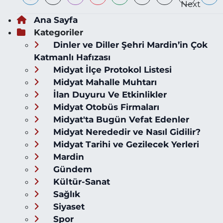
Ana Sayfa
Kategoriler
Dinler ve Diller Şehri Mardin’in Çok
Katmanlı Hafızası
Midyat İlçe Protokol Listesi
Midyat Mahalle Muhtarı
İlan Duyuru Ve Etkinlikler
Midyat Otobüs Firmaları
Midyat'ta Bugün Vefat Edenler
Midyat Nerededir ve Nasıl Gidilir?
Midyat Tarihi ve Gezilecek Yerleri
Mardin
Gündem
Kültür-Sanat
Sağlık
Siyaset
Spor