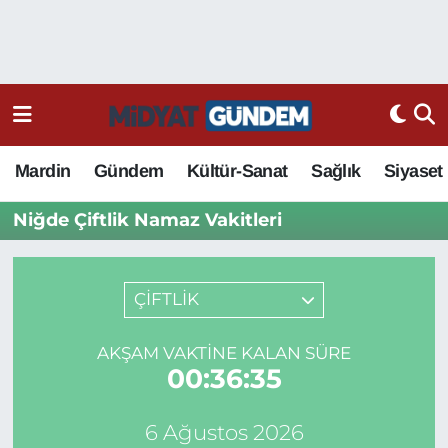
Mardin
Gündem
Kültür-Sanat
Sağlık
Siyaset
Niğde Çiftlik Namaz Vakitleri
ÇİFTLİK
AKŞAM VAKTINE KALAN SÜRE
00:36:35
6 Ağustos 2026