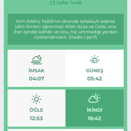
23 Safer 1448
Kim Allâhü Teâlâ'nın dininde tefakkuh ederse
(dînî ilimleri öğrenirse) Allah Azze ve Celle, ona
(her işinde) kâfidir ve onu, hiç ummadığı yerden
rızıklandırıverir. (Hadis-i şerif)
İMSAK
GÜNEŞ
04:07
05:42
ÖĞLE
İKINDI
12:53
16:42