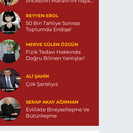
öncesinin Mardin’ini hayal
et…
REYYEN EROL
50 Bin Tahliye Sonrası
Toplumda Endişe!
MERVE GÜLEN ÖZGÜN
Fizik Tedavi Hakkında
Doğru Bilinen Yanlışlar!
ALI ŞAHİN
Çok Şanslıyız
SERAP AKAY AĞIRMAN
Evlilikte Bireyselleşme Ve
Bütünleşme