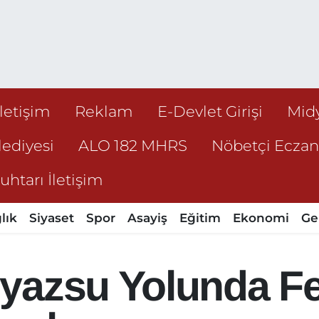
İletişim
Reklam
E-Devlet Girişi
Mid
ediyesi
ALO 182 MHRS
Nöbetçi Ecza
htarı İletişim
lık
Siyaset
Spor
Asayiş
Eğitim
Ekonomi
Ge
yazsu Yolunda Fe