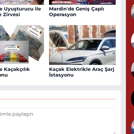
B
e Uyuşturucu ile
Mardin'de Geniş Çaplı
C
 Zirvesi
Operasyon
K
M
e Kaçakçılık
Kaçak Elektrikle Araç Şarj
onu
İstasyonu
Y