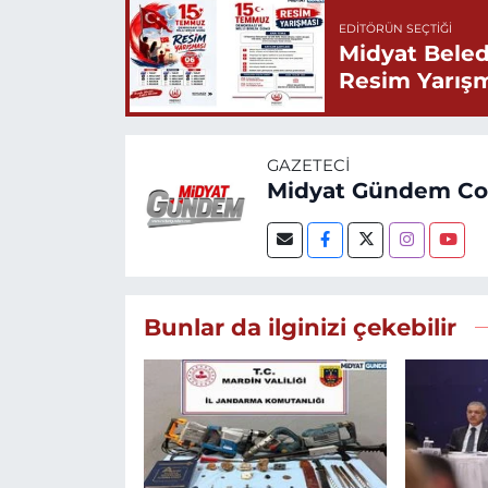
EDITÖRÜN SEÇTIĞI
Midyat Beled
Resim Yarış
GAZETECI
Midyat Gündem C
Bunlar da ilginizi çekebilir