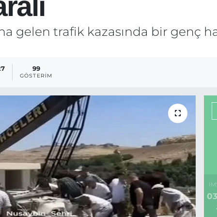
ralı
gelen trafik kazasında bir genç hayat
27
99
GÖSTERIM
İM
03