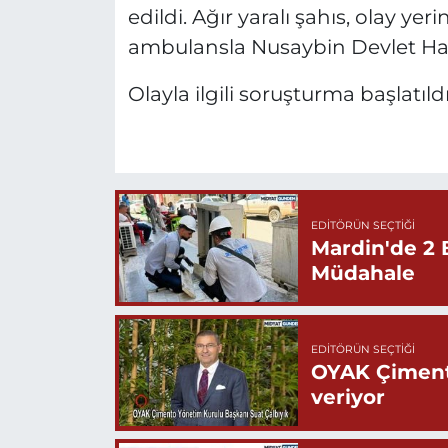
edildi. Ağır yaralı şahıs, olay y
ambulansla Nusaybin Devlet Hast
Olayla ilgili soruşturma başlatıldı
EDITÖRÜN SEÇTIĞI
Mardin'de 2 
Müdahale
EDITÖRÜN SEÇTIĞI
OYAK Çiment
veriyor