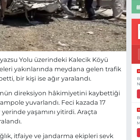
yazsu Yolu üzerindeki Kalecik Köyü
eleri yakınlarında meydana gelen trafik
ti, bir kişi ise ağır yaralandı.
B
N
ünün direksiyon hâkimiyetini kaybettiği
ampole yuvarlandı. Feci kazada 17
yerinde yaşamını yitirdi. Araçta
B
ralandı.
M
lık, itfaiye ve jandarma ekipleri sevk