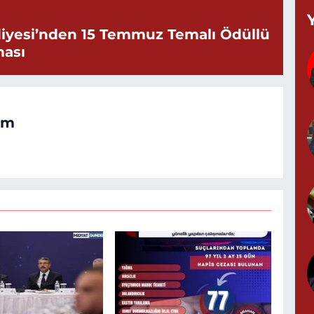
iyesi’nden 15 Temmuz Temalı Ödüllü
ması
G
M
om
1
N
Z
M