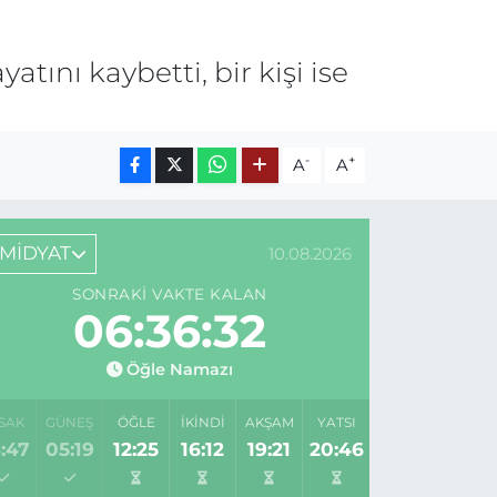
ını kaybetti, bir kişi ise
-
+
A
A
MİDYAT
10.08.2026
SONRAKI VAKTE KALAN
06:36:32
Öğle Namazı
SAK
GÜNEŞ
ÖĞLE
İKINDI
AKŞAM
YATSI
:47
05:19
12:25
16:12
19:21
20:46