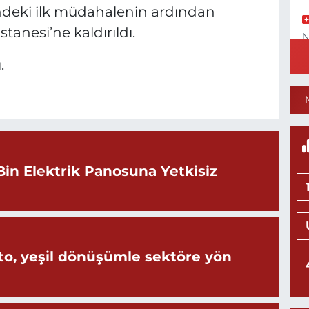
erindeki ilk müdahalenin ardından
anesi’ne kaldırıldı.
N
İ
.
Y
T
Bin Elektrik Panosuna Yetkisiz
İ
M
o, yeşil dönüşümle sektöre yön
8
B