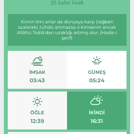
25 Safer 1448
Kimin ilmi artar da dünyaya karşı (rağbeti
azalarak) zühdü artmazsa o kimsenin ancak
Allâhü Teâlâ'dan uzaklığı artmış olur. (Hadis-i
şerif)
İMSAK
GÜNEŞ
03:43
05:24
ÖĞLE
İKINDI
12:39
16:31