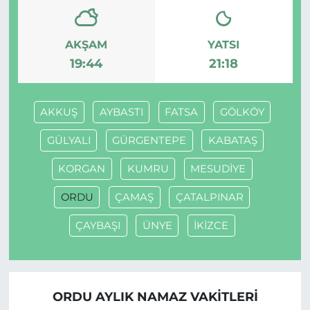
AKŞAM
YATSI
19:44
21:18
AKKUŞ
AYBASTI
FATSA
GÖLKÖY
GÜLYALI
GÜRGENTEPE
KABATAŞ
KORGAN
KUMRU
MESUDİYE
ORDU
ÇAMAŞ
ÇATALPINAR
ÇAYBAŞI
ÜNYE
İKİZCE
ORDU AYLIK NAMAZ VAKITLERI