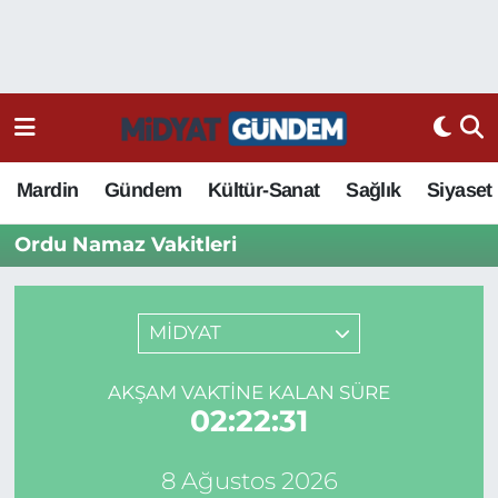
Mardin
Gündem
Kültür-Sanat
Sağlık
Siyaset
Ordu Namaz Vakitleri
MİDYAT
AKŞAM VAKTINE KALAN SÜRE
02:22:31
8 Ağustos 2026