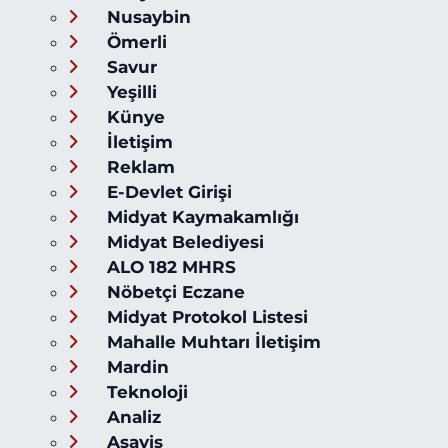
Nusaybin
Ömerli
Savur
Yeşilli
Künye
İletişim
Reklam
E-Devlet Girişi
Midyat Kaymakamlığı
Midyat Belediyesi
ALO 182 MHRS
Nöbetçi Eczane
Midyat Protokol Listesi
Mahalle Muhtarı İletişim
Mardin
Teknoloji
Analiz
Asayiş