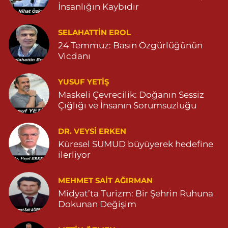
İnsanlığın Kaybıdır
0 (482) 251 30 06
Yol Tarifi Al
SELAHATTIN EROL
Çınarbaş Eczanesi
24 Temmuz: Basın Özgürlüğünün
Bahçebaşı Mahallesi, Hanse Hatun Caddesi No:120 C Yeşilli
Vicdanı
Mardin
0 (482) 591 10 15
Yol Tarifi Al
YUSUF YETİŞ
Maskeli Çevrecilik: Doğanın Sessiz
Şahin Eczanesi
Çığlığı ve İnsanın Sorumsuzluğu
Kaplan Mahallesi, Mardin Caddesi No:25 C Savur Mardin
DR. VEYSI ERKEN
0 (555) 151 49 05
Yol Tarifi Al
Küresel SUMUD büyüyerek hedefine
ilerliyor
Özdemir Eczanesi
Yeni Mahalle, 3086.Sokak No:4 3 Ömerli Mardin
MEHMET SAIT AĞIRMAN
0 (482) 541 31 21
Yol Tarifi Al
Midyat’ta Turizm: Bir Şehrin Ruhuna
Dokunan Değişim