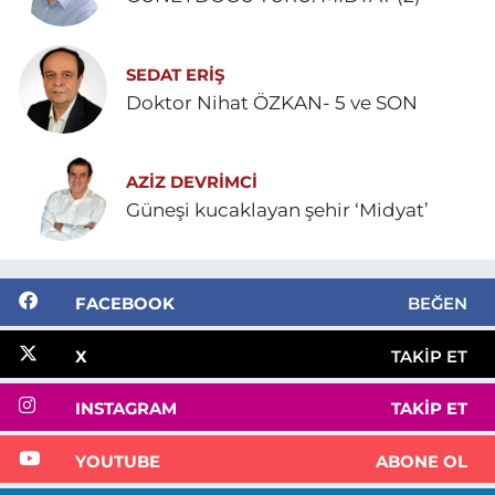
SEDAT ERİŞ
Doktor Nihat ÖZKAN- 5 ve SON
AZIZ DEVRIMCI
Güneşi kucaklayan şehir ‘Midyat’
FACEBOOK
BEĞEN
X
TAKIP ET
INSTAGRAM
TAKIP ET
YOUTUBE
ABONE OL