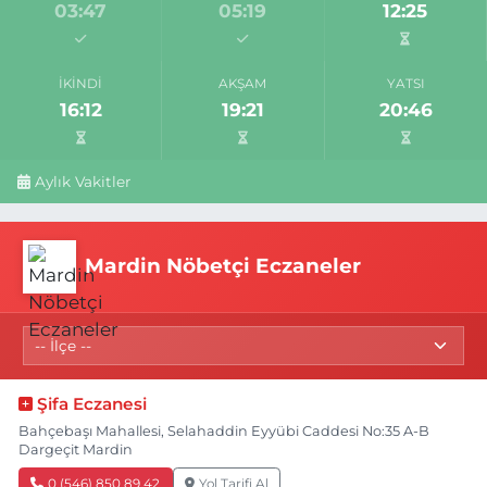
03:47
05:19
12:25
İKINDI
AKŞAM
YATSI
16:12
19:21
20:46
Aylık Vakitler
Mardin Nöbetçi Eczaneler
Şifa Eczanesi
Bahçebaşı Mahallesi, Selahaddin Eyyübi Caddesi No:35 A-B
Dargeçit Mardin
0 (546) 850 89 42
Yol Tarifi Al