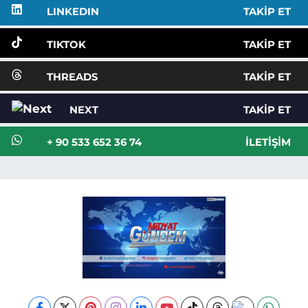
LINKEDIN
TAKIP ET
TIKTOK
TAKIP ET
THREADS
TAKIP ET
NEXT
TAKIP ET
+ 90 533 652 36 74
İLETIŞIM