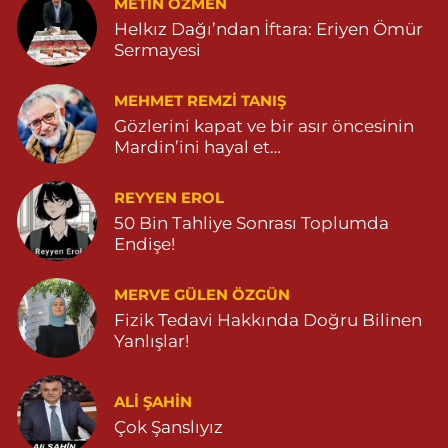
METIN ÖZMEN
Helkız Dağı’ndan İftara: Eriyen Ömür
Sermayesi
MEHMET REMZI TANIŞ
Gözlerini kapat ve bir asır öncesinin
Mardin’ini hayal et…
REYYEN EROL
50 Bin Tahliye Sonrası Toplumda
Endişe!
MERVE GÜLEN ÖZGÜN
Fizik Tedavi Hakkında Doğru Bilinen
Yanlışlar!
ALI ŞAHİN
Çok Şanslıyız