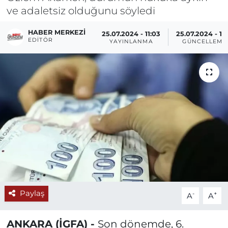
ve adaletsiz olduğunu söyledi
HABER MERKEZI
25.07.2024 - 11:03
25.07.2024 - 11:
EDITÖR
YAYINLANMA
GÜNCELLEME
Paylaş
-
+
A
A
ANKARA (İGFA) -
Son dönemde, 6.