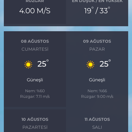
RÜZGAR
EN DÜŞÜK / EN YÜKSEK
°
°
4.00 M/S
19
/ 33
08 AĞUSTOS
09 AĞUSTOS
CUMARTESI
PAZAR
°
°
25
25
Güneşli
Güneşli
Nem: %60
Nem: %66
Rüzgar: 7.11 m/s
Rüzgar: 9.00 m/s
10 AĞUSTOS
11 AĞUSTOS
PAZARTESI
SALI