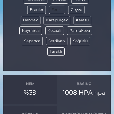
Erenler
Ferizli
Geyve
Hendek
Karapürçek
Karasu
Kaynarca
Kocaali
Pamukova
Sapanca
Serdivan
Söğütlü
Taraklı
NEM
BASINÇ
%39
1008 HPA
hpa