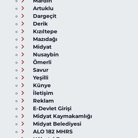
Mardin
Artuklu
Dargeçit
Derik
Kızıltepe
Mazıdağı
Midyat
Nusaybin
Ömerli
Savur
Yeşilli
Künye
İletişim
Reklam
E-Devlet Girişi
Midyat Kaymakamlığı
Midyat Belediyesi
ALO 182 MHRS