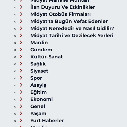
Midyat Mahalle Muhtarı
İlan Duyuru Ve Etkinlikler
Midyat Otobüs Firmaları
Midyat'ta Bugün Vefat Edenler
Midyat Nerededir ve Nasıl Gidilir?
Midyat Tarihi ve Gezilecek Yerleri
Mardin
Gündem
Kültür-Sanat
Sağlık
Siyaset
Spor
Asayiş
Eğitim
Ekonomi
Genel
Yaşam
Yurt Haberler