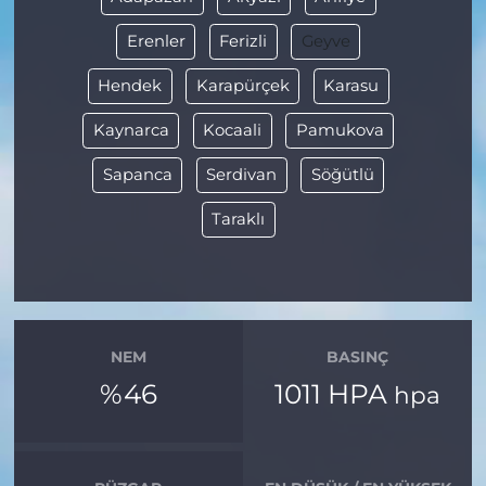
Erenler
Ferizli
Geyve
Hendek
Karapürçek
Karasu
Kaynarca
Kocaali
Pamukova
Sapanca
Serdivan
Söğütlü
Taraklı
NEM
BASINÇ
%46
1011 HPA
hpa