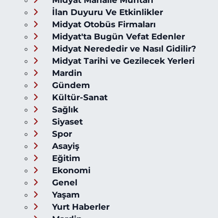
Midyat Mahalle Muhtarı
İlan Duyuru Ve Etkinlikler
Midyat Otobüs Firmaları
Midyat'ta Bugün Vefat Edenler
Midyat Nerededir ve Nasıl Gidilir?
Midyat Tarihi ve Gezilecek Yerleri
Mardin
Gündem
Kültür-Sanat
Sağlık
Siyaset
Spor
Asayiş
Eğitim
Ekonomi
Genel
Yaşam
Yurt Haberler