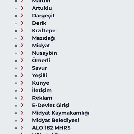
Mardin
Artuklu
Dargeçit
Derik
Kızıltepe
Mazıdağı
Midyat
Nusaybin
Ömerli
Savur
Yeşilli
Künye
İletişim
Reklam
E-Devlet Girişi
Midyat Kaymakamlığı
Midyat Belediyesi
ALO 182 MHRS