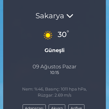
Sakarya
°
30
Güneşli
09 Ağustos Pazar
10:15
Nem: %46, Basınç: 1011 hpa hPa,
Rüzgar: 2.69 m/s
Adapazarı
Akyazı
Arifiye