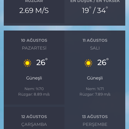
RÜZGAR
EN DÜŞÜK / EN YÜKSEK
°
°
2.69 M/S
19
/ 34
10 AĞUSTOS
11 AĞUSTOS
PAZARTESI
SALI
°
°
26
26
Güneşli
Güneşli
Nem: %70
Nem: %71
Rüzgar: 8.89 m/s
Rüzgar: 7.89 m/s
12 AĞUSTOS
13 AĞUSTOS
ÇARŞAMBA
PERŞEMBE