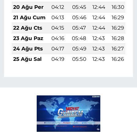
20 Ağu Per
04:12
05:45
12:44
16:30
1
21 Ağu Cum
04:13
05:46
12:44
16:29
1
22 Ağu Cts
04:15
05:47
12:44
16:29
1
23 Ağu Paz
04:16
05:48
12:43
16:28
1
24 Ağu Pts
04:17
05:49
12:43
16:27
1
25 Ağu Sal
04:19
05:50
12:43
16:26
1