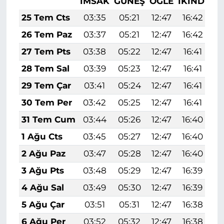
İMSAK
GÜNEŞ
ÖĞLE
İKINDI
A
25 Tem Cts
03:35
05:21
12:47
16:42
2
26 Tem Paz
03:37
05:21
12:47
16:42
2
27 Tem Pts
03:38
05:22
12:47
16:41
2
28 Tem Sal
03:39
05:23
12:47
16:41
2
29 Tem Çar
03:41
05:24
12:47
16:41
2
30 Tem Per
03:42
05:25
12:47
16:41
1
31 Tem Cum
03:44
05:26
12:47
16:40
1
1 Ağu Cts
03:45
05:27
12:47
16:40
1
2 Ağu Paz
03:47
05:28
12:47
16:40
1
3 Ağu Pts
03:48
05:29
12:47
16:39
1
4 Ağu Sal
03:49
05:30
12:47
16:39
1
5 Ağu Çar
03:51
05:31
12:47
16:38
1
6 Ağu Per
03:52
05:32
12:47
16:38
1