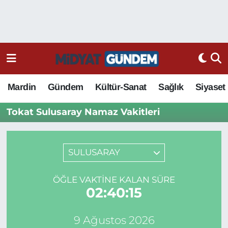
Mardin
Gündem
Kültür-Sanat
Sağlık
Siyaset
Tokat Sulusaray Namaz Vakitleri
SULUSARAY
ÖĞLE VAKTINE KALAN SÜRE
02:40:15
9 Ağustos 2026