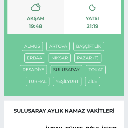
AKŞAM
YATSI
19:48
21:19
ALMUS
ARTOVA
BAŞÇİFTLİK
ERBAA
NİKSAR
PAZAR (T)
REŞADİYE
SULUSARAY
TOKAT
TURHAL
YEŞİLYURT
ZİLE
SULUSARAY AYLIK NAMAZ VAKITLERI