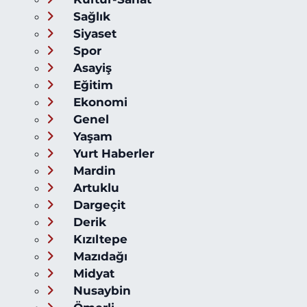
Sağlık
Siyaset
Spor
Asayiş
Eğitim
Ekonomi
Genel
Yaşam
Yurt Haberler
Mardin
Artuklu
Dargeçit
Derik
Kızıltepe
Mazıdağı
Midyat
Nusaybin