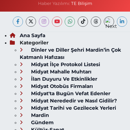
Haber Yazılımı:
TE Bilişim
Ana Sayfa
Kategoriler
Dinler ve Diller Şehri Mardin’in Çok
Katmanlı Hafızası
Midyat İlçe Protokol Listesi
Midyat Mahalle Muhtarı
İlan Duyuru Ve Etkinlikler
Midyat Otobüs Firmaları
Midyat'ta Bugün Vefat Edenler
Midyat Nerededir ve Nasıl Gidilir?
Midyat Tarihi ve Gezilecek Yerleri
Mardin
Gündem
Kültür-Sanat