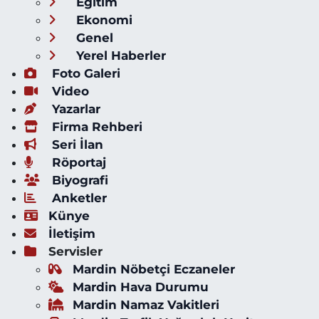
Eğitim
Ekonomi
Genel
Yerel Haberler
Foto Galeri
Video
Yazarlar
Firma Rehberi
Seri İlan
Röportaj
Biyografi
Anketler
Künye
İletişim
Servisler
Mardin Nöbetçi Eczaneler
Mardin Hava Durumu
Mardin Namaz Vakitleri