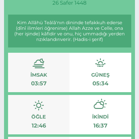
26 Safer 1448
Kim Allâhü Teâlâ'nın dininde tefakkuh ederse
(dînî ilimleri öğrenirse) Allah Azze ve Celle, ona
(her işinde) kâfidir ve onu, hiç ummadığı yerden
rızıklandırıverir. (Hadis-i şerif)
İMSAK
GÜNEŞ
03:57
05:34
ÖĞLE
İKINDI
12:46
16:37