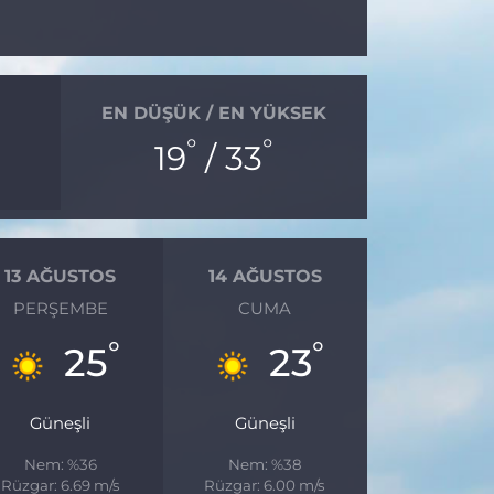
EN DÜŞÜK / EN YÜKSEK
°
°
19
/ 33
13 AĞUSTOS
14 AĞUSTOS
PERŞEMBE
CUMA
°
°
25
23
Güneşli
Güneşli
Nem: %36
Nem: %38
Rüzgar: 6.69 m/s
Rüzgar: 6.00 m/s