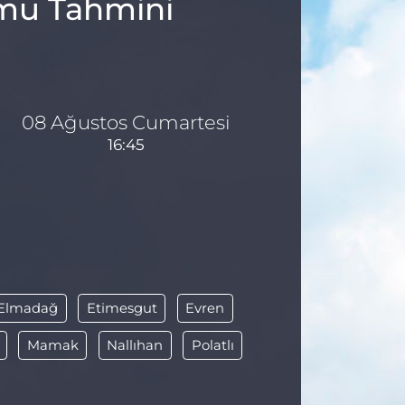
umu Tahmini
08 Ağustos Cumartesi
16:45
Elmadağ
Etimesgut
Evren
Mamak
Nallıhan
Polatlı