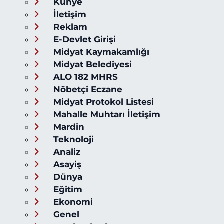
Künye
İletişim
Reklam
E-Devlet Girişi
Midyat Kaymakamlığı
Midyat Belediyesi
ALO 182 MHRS
Nöbetçi Eczane
Midyat Protokol Listesi
Mahalle Muhtarı İletişim
Mardin
Teknoloji
Analiz
Asayiş
Dünya
Eğitim
Ekonomi
Genel