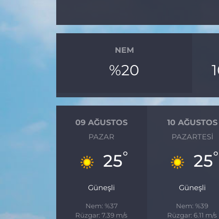
NEM
%20
09 AĞUSTOS
10 AĞUSTOS
PAZAR
PAZARTESI
°
°
25
25
Güneşli
Güneşli
Nem: %37
Nem: %39
Rüzgar: 7.39 m/s
Rüzgar: 6.11 m/s