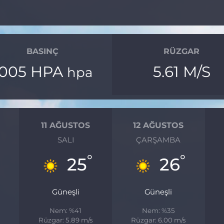
BASINÇ
RÜZGAR
1005 HPA
5.61 M/S
hpa
11 AĞUSTOS
12 AĞUSTOS
SALI
ÇARŞAMBA
°
°
25
26
Güneşli
Güneşli
Nem: %41
Nem: %35
Rüzgar: 5.89 m/s
Rüzgar: 6.00 m/s