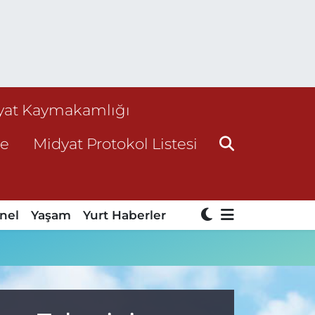
yat Kaymakamlığı
ne
Midyat Protokol Listesi
nel
Yaşam
Yurt Haberler