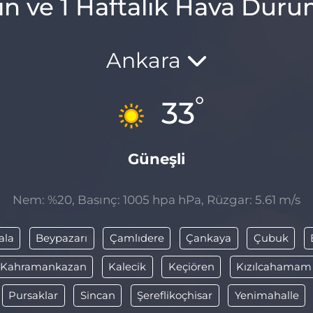
ın ve 1 Haftalık Hava Dur
Ankara
°
33
Güneşli
Nem: %20, Basınç: 1005 hpa hPa, Rüzgar: 5.61 m/s
ala
Beypazarı
Çamlıdere
Çankaya
Çubuk
Kahramankazan
Kalecik
Keçiören
Kızılcahamam
Pursaklar
Sincan
Şereflikoçhisar
Yenimahalle