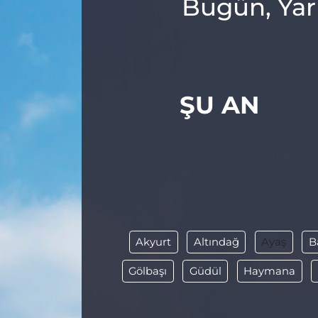
Bugün, Yar
ŞU AN
Akyurt
Altındağ
Ayaş
B
Gölbaşı
Güdül
Haymana