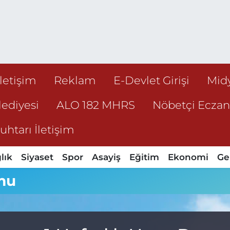
İletişim
Reklam
E-Devlet Girişi
Mid
ediyesi
ALO 182 MHRS
Nöbetçi Ecza
htarı İletişim
lık
Siyaset
Spor
Asayiş
Eğitim
Ekonomi
Ge
mu