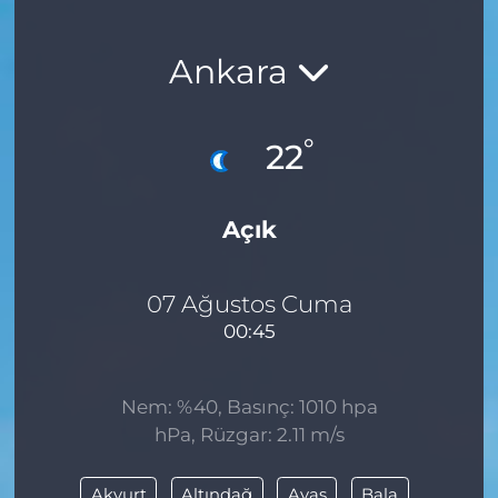
Ankara
°
22
Açık
07 Ağustos Cuma
00:45
Nem: %40, Basınç: 1010 hpa
hPa, Rüzgar: 2.11 m/s
Akyurt
Altındağ
Ayaş
Bala