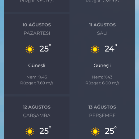
Rüzgar: 5.50 m/s
Rüzgar: 7.39 m/s
10 AĞUSTOS
11 AĞUSTOS
PAZARTESI
SALI
°
°
25
24
Güneşli
Güneşli
Nem: %43
Nem: %43
Rüzgar: 7.69 m/s
Rüzgar: 6.00 m/s
12 AĞUSTOS
13 AĞUSTOS
ÇARŞAMBA
PERŞEMBE
°
°
25
25