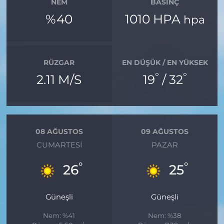
NEM
BASINÇ
%40
1010 HPA
hpa
RÜZGAR
EN DÜŞÜK / EN YÜKSEK
°
°
2.11 M/S
19
/ 32
08 AĞUSTOS
09 AĞUSTOS
CUMARTESI
PAZAR
°
°
26
25
Güneşli
Güneşli
Nem: %41
Nem: %38