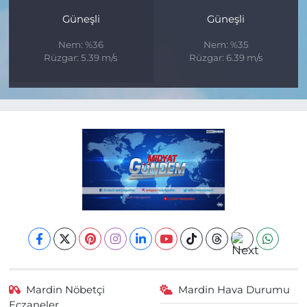
Güneşli
Güneşli
Nem: %36
Nem: %35
Rüzgar: 5.39 m/s
Rüzgar: 6.39 m/s
Mardin Nöbetçi
Mardin Hava Durumu
Eczaneler