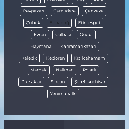
Beypazarı
Çamlıdere
Çankaya
Çubuk
Elmadağ
Etimesgut
Evren
Gölbaşı
Güdül
Haymana
Kahramankazan
Kalecik
Keçiören
Kızılcahamam
Mamak
Nallıhan
Polatlı
Pursaklar
Sincan
Şereflikoçhisar
Yenimahalle