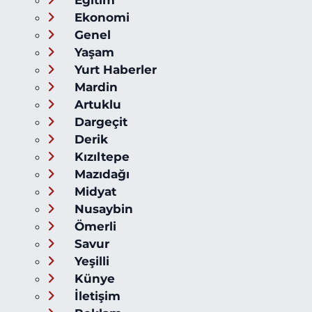
Eğitim
Ekonomi
Genel
Yaşam
Yurt Haberler
Mardin
Artuklu
Dargeçit
Derik
Kızıltepe
Mazıdağı
Midyat
Nusaybin
Ömerli
Savur
Yeşilli
Künye
İletişim