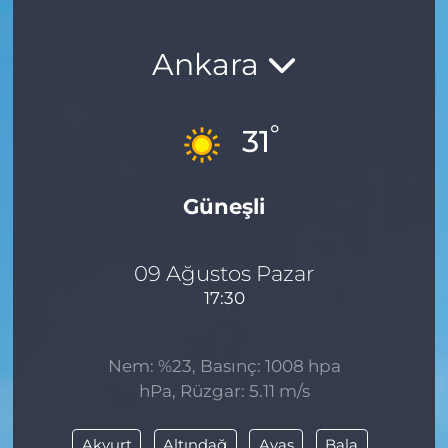
Ankara
°
31
Güneşli
09 Ağustos Pazar
17:30
Nem: %23, Basınç: 1008 hpa
hPa, Rüzgar: 5.11 m/s
Akyurt
Altındağ
Ayaş
Bala