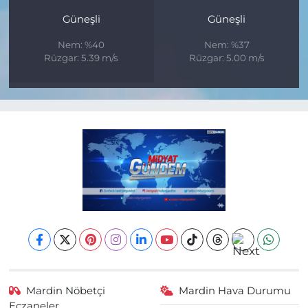
Güneşli
Güneşli
Nem: %40
Nem: %37
Rüzgar: 5.39 m/s
Rüzgar: 5.00 m/s
Mardin Nöbetçi
Mardin Hava Durumu
Eczaneler