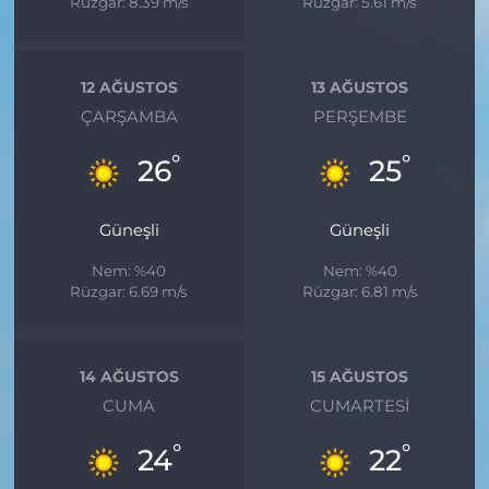
Rüzgar: 8.39 m/s
Rüzgar: 5.61 m/s
12 AĞUSTOS
13 AĞUSTOS
ÇARŞAMBA
PERŞEMBE
°
°
26
25
Güneşli
Güneşli
Nem: %40
Nem: %40
Rüzgar: 6.69 m/s
Rüzgar: 6.81 m/s
14 AĞUSTOS
15 AĞUSTOS
CUMA
CUMARTESI
°
°
24
22