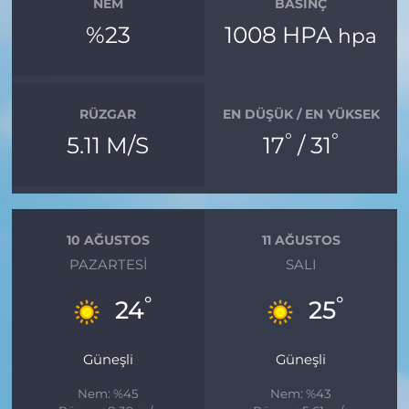
NEM
BASINÇ
%23
1008 HPA
hpa
RÜZGAR
EN DÜŞÜK / EN YÜKSEK
°
°
5.11 M/S
17
/ 31
10 AĞUSTOS
11 AĞUSTOS
PAZARTESI
SALI
°
°
24
25
Güneşli
Güneşli
Nem: %45
Nem: %43