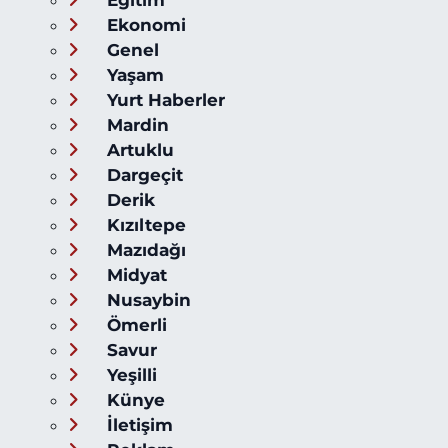
Eğitim
Ekonomi
Genel
Yaşam
Yurt Haberler
Mardin
Artuklu
Dargeçit
Derik
Kızıltepe
Mazıdağı
Midyat
Nusaybin
Ömerli
Savur
Yeşilli
Künye
İletişim