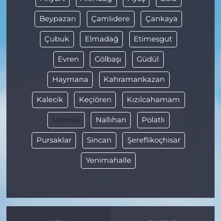
Beypazarı
Çamlıdere
Çankaya
Çubuk
Elmadağ
Etimesgut
Evren
Gölbaşı
Güdül
Haymana
Kahramankazan
Kalecik
Keçiören
Kızılcahamam
Mamak
Nallıhan
Polatlı
Pursaklar
Sincan
Şereflikoçhisar
Yenimahalle