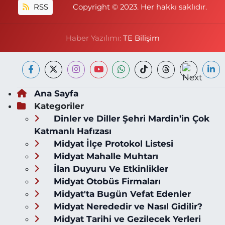
RSS
Copyright © 2023. Her hakkı saklıdır.
Haber Yazılımı:
TE Bilişim
Ana Sayfa
Kategoriler
Dinler ve Diller Şehri Mardin’in Çok
Katmanlı Hafızası
Midyat İlçe Protokol Listesi
Midyat Mahalle Muhtarı
İlan Duyuru Ve Etkinlikler
Midyat Otobüs Firmaları
Midyat'ta Bugün Vefat Edenler
Midyat Nerededir ve Nasıl Gidilir?
Midyat Tarihi ve Gezilecek Yerleri