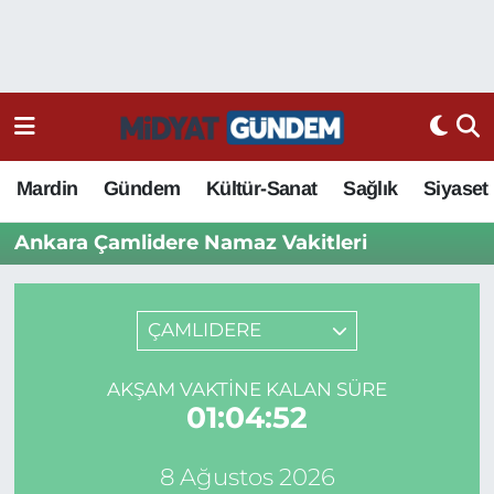
Mardin
Gündem
Kültür-Sanat
Sağlık
Siyaset
Ankara Çamlidere Namaz Vakitleri
ÇAMLIDERE
AKŞAM VAKTINE KALAN SÜRE
01:04:52
8 Ağustos 2026