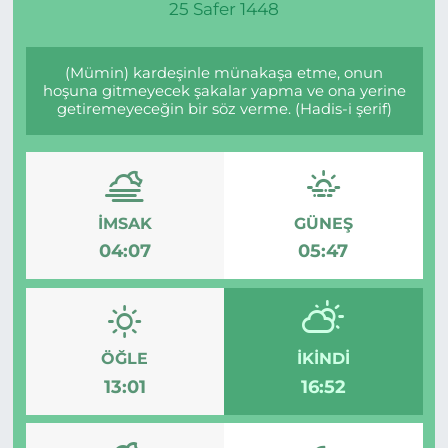
25 Safer 1448
(Mümin) kardeşinle münakaşa etme, onun
hoşuna gitmeyecek şakalar yapma ve ona yerine
getiremeyeceğin bir söz verme. (Hadis-i şerif)
İMSAK
GÜNEŞ
04:07
05:47
ÖĞLE
İKINDI
13:01
16:52