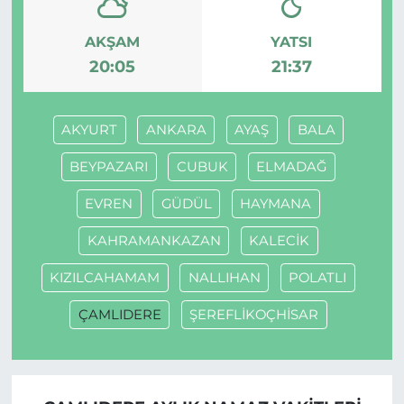
AKŞAM
YATSI
20:05
21:37
AKYURT
ANKARA
AYAŞ
BALA
BEYPAZARI
CUBUK
ELMADAĞ
EVREN
GÜDÜL
HAYMANA
KAHRAMANKAZAN
KALECİK
KIZILCAHAMAM
NALLIHAN
POLATLI
ÇAMLIDERE
ŞEREFLİKOÇHİSAR