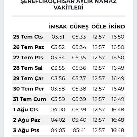
ŞEREFLİKOÇHİSAR AYLIK NAMAZ
VAKITLERI
İMSAK
GÜNEŞ
ÖĞLE
İKINDI
A
25 Tem Cts
03:51
05:33
12:57
16:50
2
26 Tem Paz
03:52
05:34
12:57
16:50
2
27 Tem Pts
03:54
05:35
12:57
16:50
2
28 Tem Sal
03:55
05:36
12:57
16:49
2
29 Tem Çar
03:56
05:37
12:57
16:49
2
30 Tem Per
03:58
05:38
12:57
16:49
2
31 Tem Cum
03:59
05:39
12:57
16:49
2
1 Ağu Cts
04:00
05:39
12:57
16:48
2
2 Ağu Paz
04:02
05:40
12:57
16:48
2
3 Ağu Pts
04:03
05:41
12:57
16:48
2