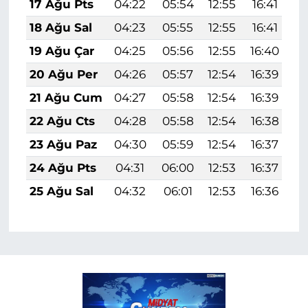
17 Ağu Pts
04:22
05:54
12:55
16:41
1
18 Ağu Sal
04:23
05:55
12:55
16:41
1
19 Ağu Çar
04:25
05:56
12:55
16:40
1
20 Ağu Per
04:26
05:57
12:54
16:39
1
21 Ağu Cum
04:27
05:58
12:54
16:39
1
22 Ağu Cts
04:28
05:58
12:54
16:38
1
23 Ağu Paz
04:30
05:59
12:54
16:37
1
24 Ağu Pts
04:31
06:00
12:53
16:37
1
25 Ağu Sal
04:32
06:01
12:53
16:36
1