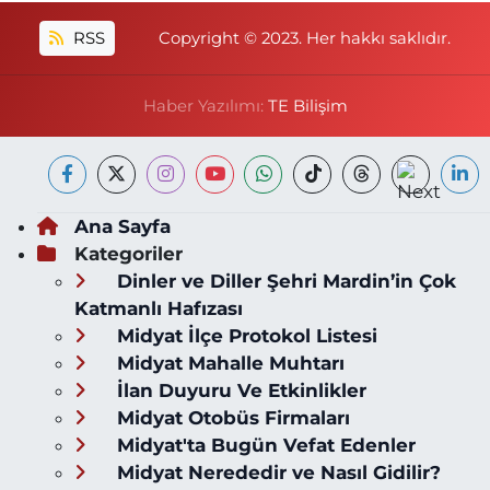
RSS
Copyright © 2023. Her hakkı saklıdır.
Haber Yazılımı:
TE Bilişim
Ana Sayfa
Kategoriler
Dinler ve Diller Şehri Mardin’in Çok
Katmanlı Hafızası
Midyat İlçe Protokol Listesi
Midyat Mahalle Muhtarı
İlan Duyuru Ve Etkinlikler
Midyat Otobüs Firmaları
Midyat'ta Bugün Vefat Edenler
Midyat Nerededir ve Nasıl Gidilir?