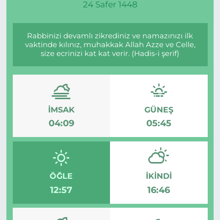
24 Safer 1448
Rabbinizi devamlı zikrediniz ve namazınızı ilk
vaktinde kılınız, muhakkak Allah Azze ve Celle,
size ecrinizi kat kat verir. (Hadis-i şerif)
İMSAK
GÜNEŞ
04:09
05:45
ÖĞLE
İKINDI
12:57
16:46