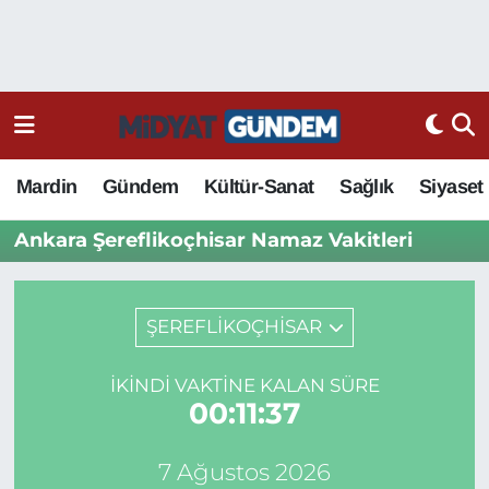
Mardin
Gündem
Kültür-Sanat
Sağlık
Siyaset
Ankara Şereflikoçhisar Namaz Vakitleri
ŞEREFLİKOÇHİSAR
İKINDI VAKTINE KALAN SÜRE
00:11:37
7 Ağustos 2026