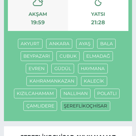
AKŞAM
YATSI
19:59
21:28
AKYURT
ANKARA
AYAŞ
BALA
BEYPAZARI
CUBUK
ELMADAĞ
EVREN
GÜDÜL
HAYMANA
KAHRAMANKAZAN
KALECİK
KIZILCAHAMAM
NALLIHAN
POLATLI
ÇAMLIDERE
ŞEREFLİKOÇHİSAR