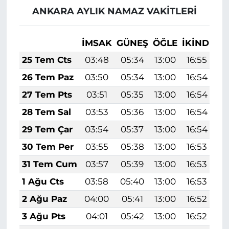
ANKARA AYLIK NAMAZ VAKITLERI
İMSAK
GÜNEŞ
ÖĞLE
İKINDI
A
25 Tem Cts
03:48
05:34
13:00
16:55
2
26 Tem Paz
03:50
05:34
13:00
16:54
2
27 Tem Pts
03:51
05:35
13:00
16:54
2
28 Tem Sal
03:53
05:36
13:00
16:54
2
29 Tem Çar
03:54
05:37
13:00
16:54
2
30 Tem Per
03:55
05:38
13:00
16:53
2
31 Tem Cum
03:57
05:39
13:00
16:53
2
1 Ağu Cts
03:58
05:40
13:00
16:53
2
2 Ağu Paz
04:00
05:41
13:00
16:52
2
3 Ağu Pts
04:01
05:42
13:00
16:52
2