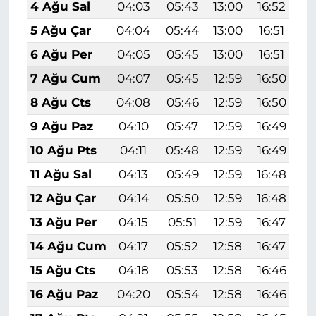
4 Ağu Sal
04:03
05:43
13:00
16:52
2
5 Ağu Çar
04:04
05:44
13:00
16:51
2
6 Ağu Per
04:05
05:45
13:00
16:51
2
7 Ağu Cum
04:07
05:45
12:59
16:50
2
8 Ağu Cts
04:08
05:46
12:59
16:50
2
9 Ağu Paz
04:10
05:47
12:59
16:49
2
10 Ağu Pts
04:11
05:48
12:59
16:49
2
11 Ağu Sal
04:13
05:49
12:59
16:48
1
12 Ağu Çar
04:14
05:50
12:59
16:48
1
13 Ağu Per
04:15
05:51
12:59
16:47
1
14 Ağu Cum
04:17
05:52
12:58
16:47
1
15 Ağu Cts
04:18
05:53
12:58
16:46
1
16 Ağu Paz
04:20
05:54
12:58
16:46
1