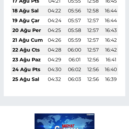
17 Ağu Pts
04:21
05:55
12:58
16:45
1
18 Ağu Sal
04:22
05:56
12:58
16:44
1
19 Ağu Çar
04:24
05:57
12:57
16:44
1
20 Ağu Per
04:25
05:58
12:57
16:43
1
21 Ağu Cum
04:26
05:59
12:57
16:42
1
22 Ağu Cts
04:28
06:00
12:57
16:42
1
23 Ağu Paz
04:29
06:01
12:56
16:41
1
24 Ağu Pts
04:30
06:02
12:56
16:40
1
25 Ağu Sal
04:32
06:03
12:56
16:39
1