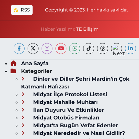
RSS
Copyright © 2023. Her hakkı saklıdır.
Haber Yazılımı:
TE Bilişim
Ana Sayfa
Kategoriler
Dinler ve Diller Şehri Mardin’in Çok
Katmanlı Hafızası
Midyat İlçe Protokol Listesi
Midyat Mahalle Muhtarı
İlan Duyuru Ve Etkinlikler
Midyat Otobüs Firmaları
Midyat'ta Bugün Vefat Edenler
Midyat Nerededir ve Nasıl Gidilir?