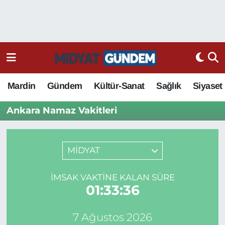
Mardin
Gündem
Kültür-Sanat
Sağlık
Siyaset
Ankara Namaz Vakitleri
MİDYAT
İMSAK VAKTINE KALAN SÜRE
01:33:36
7 Ağustos 2026