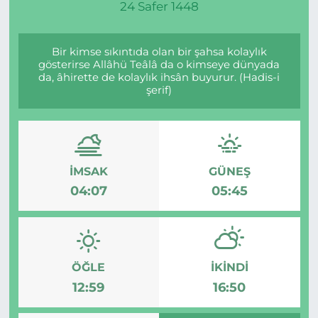
24 Safer 1448
Bir kimse sıkıntıda olan bir şahsa kolaylık
gösterirse Allâhü Teâlâ da o kimseye dünyada
da, âhirette de kolaylık ihsân buyurur. (Hadis-i
şerif)
İMSAK
GÜNEŞ
04:07
05:45
ÖĞLE
İKINDI
12:59
16:50