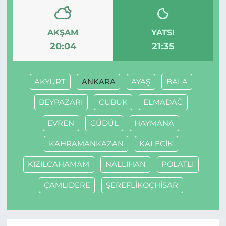
AKŞAM
YATSI
20:04
21:35
AKYURT
ANKARA
AYAŞ
BALA
BEYPAZARI
CUBUK
ELMADAĞ
EVREN
GÜDÜL
HAYMANA
KAHRAMANKAZAN
KALECİK
KIZILCAHAMAM
NALLIHAN
POLATLI
ÇAMLIDERE
ŞEREFLİKOÇHİSAR