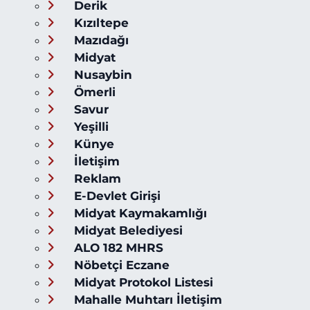
Derik
Kızıltepe
Mazıdağı
Midyat
Nusaybin
Ömerli
Savur
Yeşilli
Künye
İletişim
Reklam
E-Devlet Girişi
Midyat Kaymakamlığı
Midyat Belediyesi
ALO 182 MHRS
Nöbetçi Eczane
Midyat Protokol Listesi
Mahalle Muhtarı İletişim