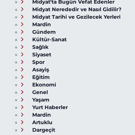
Midyat'ta Bugün Vefat Edenler
Midyat Nerededir ve Nasıl Gidilir?
Midyat Tarihi ve Gezilecek Yerleri
Mardin
Gündem
Kültür-Sanat
Sağlık
Siyaset
Spor
Asayiş
Eğitim
Ekonomi
Genel
Yaşam
Yurt Haberler
Mardin
Artuklu
Dargeçit