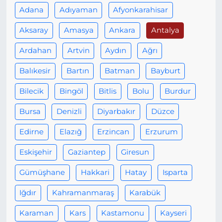
Adana
Adıyaman
Afyonkarahisar
Aksaray
Amasya
Ankara
Antalya
Ardahan
Artvin
Aydın
Ağrı
Balıkesir
Bartın
Batman
Bayburt
Bilecik
Bingöl
Bitlis
Bolu
Burdur
Bursa
Denizli
Diyarbakır
Düzce
Edirne
Elazığ
Erzincan
Erzurum
Eskişehir
Gaziantep
Giresun
Gümüşhane
Hakkari
Hatay
Isparta
Iğdır
Kahramanmaraş
Karabük
Karaman
Kars
Kastamonu
Kayseri