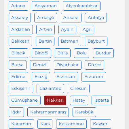
Adana
Adıyaman
Afyonkarahisar
Aksaray
Amasya
Ankara
Antalya
Ardahan
Artvin
Aydın
Ağrı
Balıkesir
Bartın
Batman
Bayburt
Bilecik
Bingöl
Bitlis
Bolu
Burdur
Bursa
Denizli
Diyarbakır
Düzce
Edirne
Elazığ
Erzincan
Erzurum
Eskişehir
Gaziantep
Giresun
Gümüşhane
Hakkari
Hatay
Isparta
Iğdır
Kahramanmaraş
Karabük
Karaman
Kars
Kastamonu
Kayseri