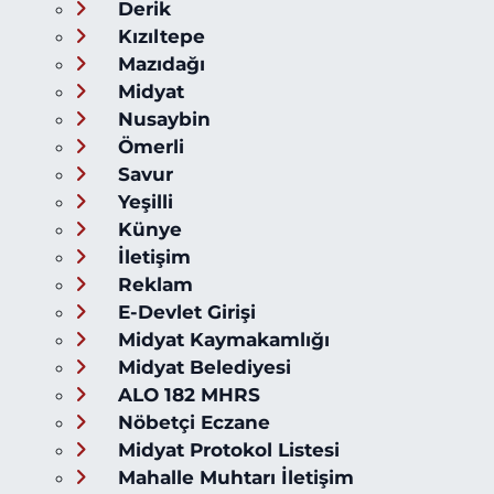
Derik
Kızıltepe
Mazıdağı
Midyat
Nusaybin
Ömerli
Savur
Yeşilli
Künye
İletişim
Reklam
E-Devlet Girişi
Midyat Kaymakamlığı
Midyat Belediyesi
ALO 182 MHRS
Nöbetçi Eczane
Midyat Protokol Listesi
Mahalle Muhtarı İletişim