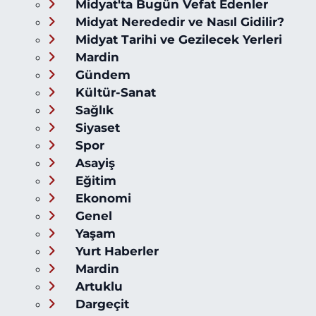
Midyat'ta Bugün Vefat Edenler
Midyat Nerededir ve Nasıl Gidilir?
Midyat Tarihi ve Gezilecek Yerleri
Mardin
Gündem
Kültür-Sanat
Sağlık
Siyaset
Spor
Asayiş
Eğitim
Ekonomi
Genel
Yaşam
Yurt Haberler
Mardin
Artuklu
Dargeçit