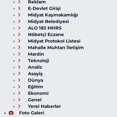
Reklam
E-Devlet Girişi
Midyat Kaymakamlığı
Midyat Belediyesi
ALO 182 MHRS
Nöbetçi Eczane
Midyat Protokol Listesi
Mahalle Muhtarı İletişim
Mardin
Teknoloji
Analiz
Asayiş
Dünya
Eğitim
Ekonomi
Genel
Yerel Haberler
Foto Galeri