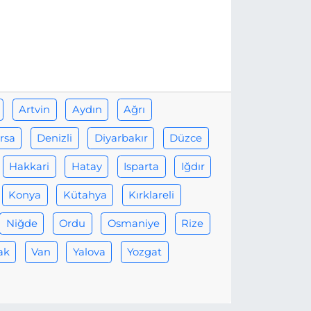
Artvin
Aydın
Ağrı
rsa
Denizli
Diyarbakır
Düzce
Hakkari
Hatay
Isparta
Iğdır
Konya
Kütahya
Kırklareli
Niğde
Ordu
Osmaniye
Rize
ak
Van
Yalova
Yozgat