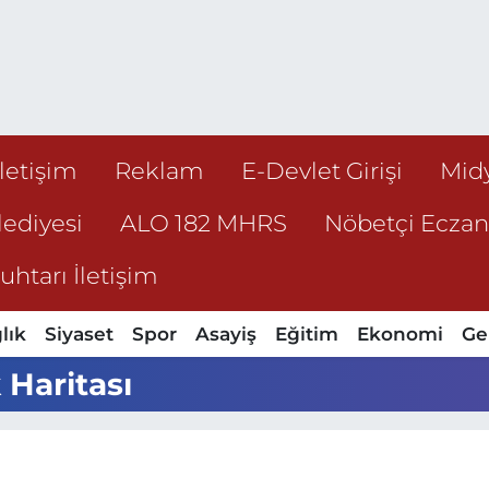
İletişim
Reklam
E-Devlet Girişi
Mid
ediyesi
ALO 182 MHRS
Nöbetçi Ecza
htarı İletişim
lık
Siyaset
Spor
Asayiş
Eğitim
Ekonomi
Ge
 Haritası