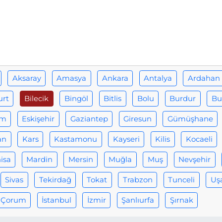
Aksaray
Amasya
Ankara
Antalya
Ardahan
urt
Bilecik
Bingöl
Bitlis
Bolu
Burdur
Bu
um
Eskişehir
Gaziantep
Giresun
Gümüşhane
an
Kars
Kastamonu
Kayseri
Kilis
Kocaeli
isa
Mardin
Mersin
Muğla
Muş
Nevşehir
Sivas
Tekirdağ
Tokat
Trabzon
Tunceli
Uş
Çorum
İstanbul
İzmir
Şanlıurfa
Şırnak