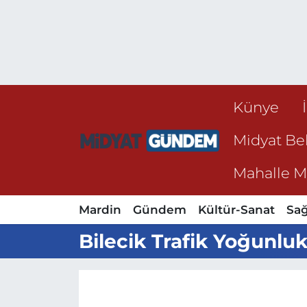
Künye
Midyat Bel
Mahalle Mu
Mardin
Gündem
Kültür-Sanat
Sağ
Bilecik Trafik Yoğunluk