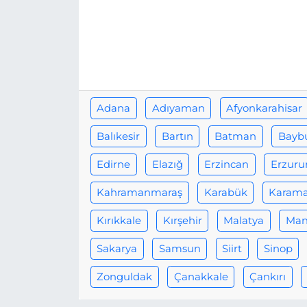
Adana
Adıyaman
Afyonkarahisar
Balıkesir
Bartın
Batman
Bayb
Edirne
Elazığ
Erzincan
Erzur
Kahramanmaraş
Karabük
Karam
Kırıkkale
Kırşehir
Malatya
Man
Sakarya
Samsun
Siirt
Sinop
Zonguldak
Çanakkale
Çankırı