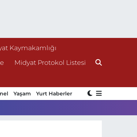
yat Kaymakamlığı
ne
Midyat Protokol Listesi
nel
Yaşam
Yurt Haberler