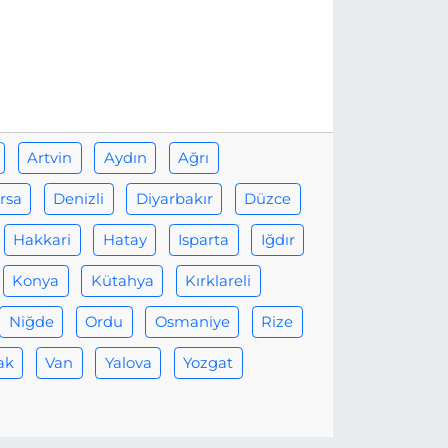
Artvin
Aydın
Ağrı
rsa
Denizli
Diyarbakır
Düzce
Hakkari
Hatay
Isparta
Iğdır
Konya
Kütahya
Kırklareli
Niğde
Ordu
Osmaniye
Rize
ak
Van
Yalova
Yozgat