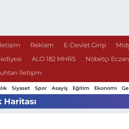
İletişim
Reklam
E-Devlet Girişi
Mid
ediyesi
ALO 182 MHRS
Nöbetçi Ecza
htarı İletişim
lık
Siyaset
Spor
Asayiş
Eğitim
Ekonomi
Ge
 Haritası