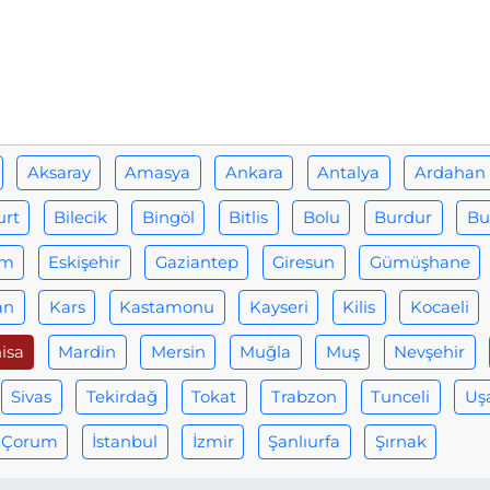
Aksaray
Amasya
Ankara
Antalya
Ardahan
urt
Bilecik
Bingöl
Bitlis
Bolu
Burdur
Bu
um
Eskişehir
Gaziantep
Giresun
Gümüşhane
an
Kars
Kastamonu
Kayseri
Kilis
Kocaeli
isa
Mardin
Mersin
Muğla
Muş
Nevşehir
Sivas
Tekirdağ
Tokat
Trabzon
Tunceli
Uş
Çorum
İstanbul
İzmir
Şanlıurfa
Şırnak