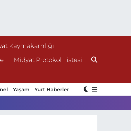
yat Kaymakamlığı
ne
Midyat Protokol Listesi
nel
Yaşam
Yurt Haberler