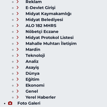
Reklam
E-Devlet Girişi
Midyat Kaymakamlığı
Midyat Belediyesi
ALO 182 MHRS
Nöbetçi Eczane
Midyat Protokol Listesi
Mahalle Muhtarı İletişim
Mardin
Teknoloji
Analiz
Asayiş
Dünya
Eğitim
Ekonomi
Genel
Yerel Haberler
Foto Galeri