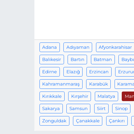
Adana
Adıyaman
Afyonkarahisar
Balıkesir
Bartın
Batman
Bayb
Edirne
Elazığ
Erzincan
Erzur
Kahramanmaraş
Karabük
Karam
Kırıkkale
Kırşehir
Malatya
Man
Sakarya
Samsun
Siirt
Sinop
Zonguldak
Çanakkale
Çankırı