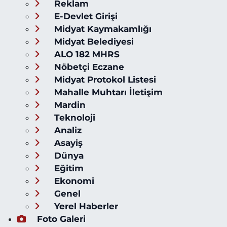
Reklam
E-Devlet Girişi
Midyat Kaymakamlığı
Midyat Belediyesi
ALO 182 MHRS
Nöbetçi Eczane
Midyat Protokol Listesi
Mahalle Muhtarı İletişim
Mardin
Teknoloji
Analiz
Asayiş
Dünya
Eğitim
Ekonomi
Genel
Yerel Haberler
Foto Galeri