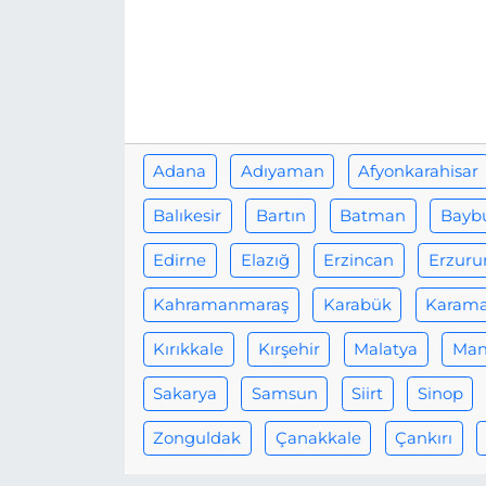
Adana
Adıyaman
Afyonkarahisar
Balıkesir
Bartın
Batman
Bayb
Edirne
Elazığ
Erzincan
Erzur
Kahramanmaraş
Karabük
Karam
Kırıkkale
Kırşehir
Malatya
Man
Sakarya
Samsun
Siirt
Sinop
Zonguldak
Çanakkale
Çankırı