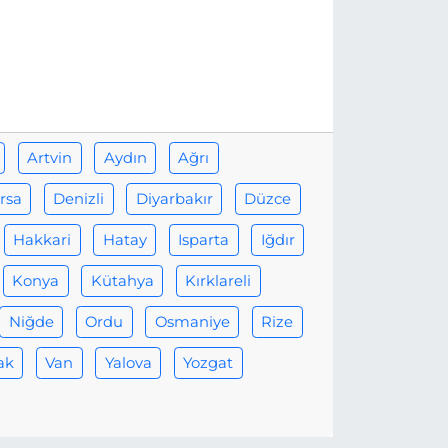
Artvin
Aydın
Ağrı
rsa
Denizli
Diyarbakır
Düzce
Hakkari
Hatay
Isparta
Iğdır
Konya
Kütahya
Kırklareli
Niğde
Ordu
Osmaniye
Rize
ak
Van
Yalova
Yozgat