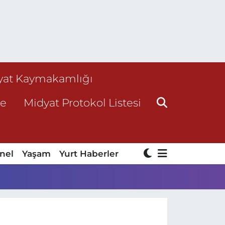
yat Kaymakamlığı
ne
Midyat Protokol Listesi
nel
Yaşam
Yurt Haberler