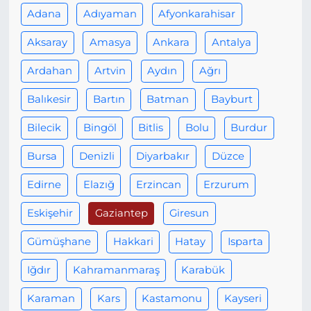
Adana
Adıyaman
Afyonkarahisar
Aksaray
Amasya
Ankara
Antalya
Ardahan
Artvin
Aydın
Ağrı
Balıkesir
Bartın
Batman
Bayburt
Bilecik
Bingöl
Bitlis
Bolu
Burdur
Bursa
Denizli
Diyarbakır
Düzce
Edirne
Elazığ
Erzincan
Erzurum
Eskişehir
Gaziantep
Giresun
Gümüşhane
Hakkari
Hatay
Isparta
Iğdır
Kahramanmaraş
Karabük
Karaman
Kars
Kastamonu
Kayseri