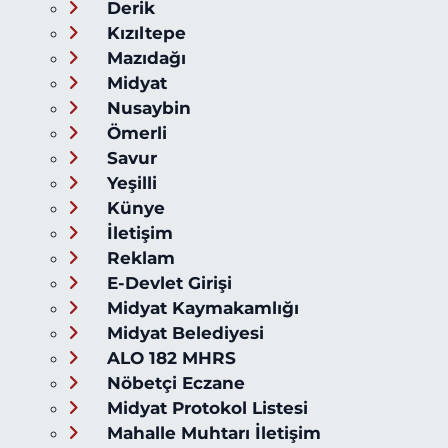
Derik
Kızıltepe
Mazıdağı
Midyat
Nusaybin
Ömerli
Savur
Yeşilli
Künye
İletişim
Reklam
E-Devlet Girişi
Midyat Kaymakamlığı
Midyat Belediyesi
ALO 182 MHRS
Nöbetçi Eczane
Midyat Protokol Listesi
Mahalle Muhtarı İletişim