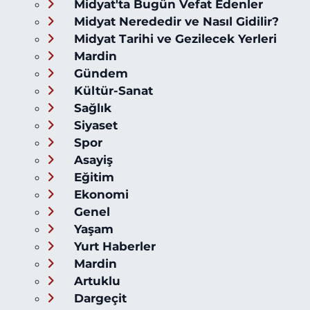
Midyat'ta Bugün Vefat Edenler
Midyat Nerededir ve Nasıl Gidilir?
Midyat Tarihi ve Gezilecek Yerleri
Mardin
Gündem
Kültür-Sanat
Sağlık
Siyaset
Spor
Asayiş
Eğitim
Ekonomi
Genel
Yaşam
Yurt Haberler
Mardin
Artuklu
Dargeçit