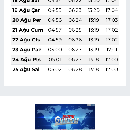
18 Ağu Sal
04:54
06:22
13:20
17:04
2
19 Ağu Çar
04:55
06:23
13:20
17:04
2
20 Ağu Per
04:56
06:24
13:19
17:03
2
21 Ağu Cum
04:57
06:25
13:19
17:02
2
22 Ağu Cts
04:59
06:26
13:19
17:02
2
23 Ağu Paz
05:00
06:27
13:19
17:01
2
24 Ağu Pts
05:01
06:27
13:18
17:00
1
25 Ağu Sal
05:02
06:28
13:18
17:00
1