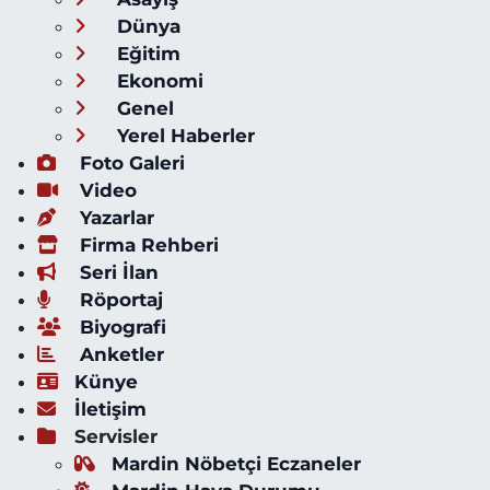
Dünya
Eğitim
Ekonomi
Genel
Yerel Haberler
Foto Galeri
Video
Yazarlar
Firma Rehberi
Seri İlan
Röportaj
Biyografi
Anketler
Künye
İletişim
Servisler
Mardin Nöbetçi Eczaneler