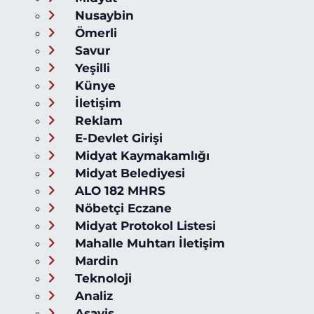
Nusaybin
Ömerli
Savur
Yeşilli
Künye
İletişim
Reklam
E-Devlet Girişi
Midyat Kaymakamlığı
Midyat Belediyesi
ALO 182 MHRS
Nöbetçi Eczane
Midyat Protokol Listesi
Mahalle Muhtarı İletişim
Mardin
Teknoloji
Analiz
Asayiş