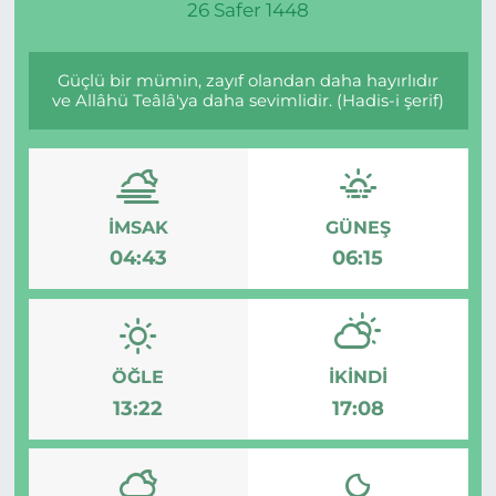
26 Safer 1448
Güçlü bir mümin, zayıf olandan daha hayırlıdır
ve Allâhü Teâlâ'ya daha sevimlidir. (Hadis-i şerif)
İMSAK
GÜNEŞ
04:43
06:15
ÖĞLE
İKINDI
13:22
17:08