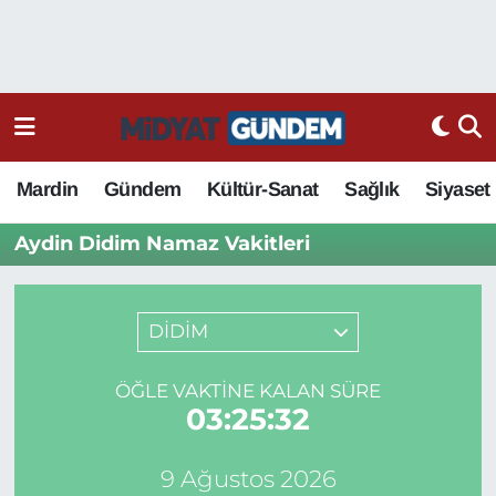
Mardin
Gündem
Kültür-Sanat
Sağlık
Siyaset
Aydin Didim Namaz Vakitleri
DİDİM
ÖĞLE VAKTINE KALAN SÜRE
03:25:32
9 Ağustos 2026