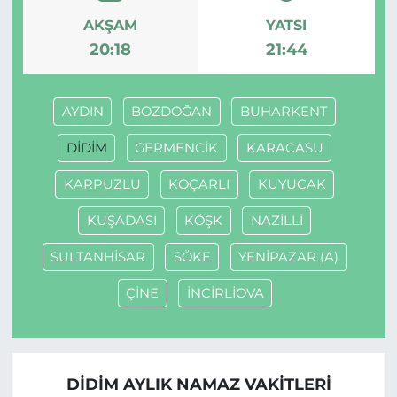
AKŞAM
YATSI
20:18
21:44
AYDIN
BOZDOĞAN
BUHARKENT
DİDİM
GERMENCİK
KARACASU
KARPUZLU
KOÇARLI
KUYUCAK
KUŞADASI
KÖŞK
NAZİLLİ
SULTANHİSAR
SÖKE
YENİPAZAR (A)
ÇİNE
İNCİRLİOVA
DİDİM AYLIK NAMAZ VAKITLERI