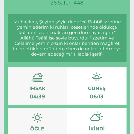
26 Safer 1448
Muhakkak, Şeytan şöyle dedi: "Yâ Rabbi! İzzetine
yemin ederim ki ruhları cesetlerinde oldukça
kullarını saptırmaktan geri durmayacağım."
Allâhü Teâlâ ise şöyle buyurdu: "İzzetim ve
Celâlime yemin olsun ki onlar benden mağfiret
talep ettikleri müddetçe ben de onları affetmeye
devam edeceğim." (Hadis-i şerif)
İMSAK
GÜNEŞ
04:39
06:13
ÖĞLE
İKINDI