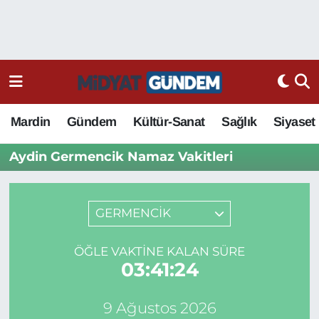
Mardin
Gündem
Kültür-Sanat
Sağlık
Siyaset
Aydin Germencik Namaz Vakitleri
GERMENCİK
ÖĞLE VAKTINE KALAN SÜRE
03:41:24
9 Ağustos 2026