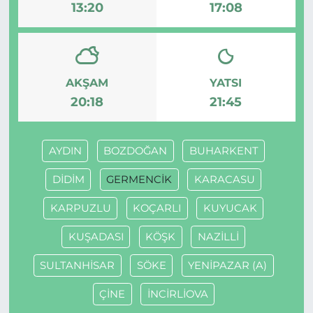
13:20
17:08
AKŞAM
YATSI
20:18
21:45
AYDIN
BOZDOĞAN
BUHARKENT
DİDİM
GERMENCİK
KARACASU
KARPUZLU
KOÇARLI
KUYUCAK
KUŞADASI
KÖŞK
NAZİLLİ
SULTANHİSAR
SÖKE
YENİPAZAR (A)
ÇİNE
İNCİRLİOVA