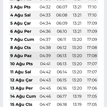
3 Ağu Pts
04:32
06:07
13:21
17:10
2
4 Ağu Sal
04:33
06:08
13:21
17:10
2
5 Ağu Çar
04:34
06:09
13:21
17:09
2
6 Ağu Per
04:36
06:10
13:21
17:09
2
7 Ağu Cum
04:37
06:11
13:20
17:09
2
8 Ağu Cts
04:38
06:12
13:20
17:08
2
9 Ağu Paz
04:39
06:13
13:20
17:08
2
10 Ağu Pts
04:41
06:13
13:20
17:07
2
11 Ağu Sal
04:42
06:14
13:20
17:07
2
12 Ağu Çar
04:43
06:15
13:20
17:06
2
13 Ağu Per
04:45
06:16
13:20
17:06
2
14 Ağu Cum
04:46
06:17
13:19
17:05
2
15 Ağu Cts
04:47
06:18
13:19
17:05
2