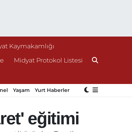
yat Kaymakamlığı
ne
Midyat Protokol Listesi
nel
Yaşam
Yurt Haberler
ret' eğitimi