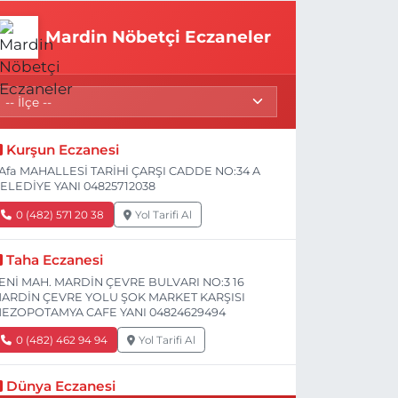
Mardin Nöbetçi Eczaneler
Kurşun Eczanesi
Afa MAHALLESİ TARİHİ ÇARŞI CADDE NO:34 A
ELEDİYE YANI 04825712038
0 (482) 571 20 38
Yol Tarifi Al
Taha Eczanesi
ENİ MAH. MARDİN ÇEVRE BULVARI NO:3 16
ARDİN ÇEVRE YOLU ŞOK MARKET KARŞISI
EZOPOTAMYA CAFE YANI 04824629494
0 (482) 462 94 94
Yol Tarifi Al
Dünya Eczanesi