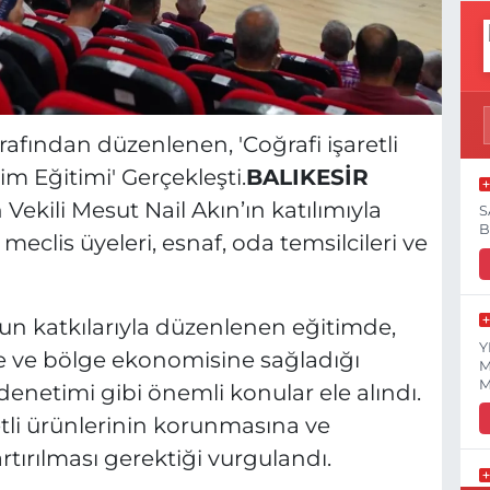
arafından düzenlenen, 'Coğrafi işaretli
im Eğitimi' Gerçekleşti.
BALIKESİR
Vekili Mesut Nail Akın’ın katılımıyla
S
B
clis üyeleri, esnaf, oda temsilcileri ve
n katkılarıyla düzenlenen eğitimde,
Y
iye ve bölge ekonomisine sağladığı
M
M
 denetimi gibi önemli konular ele alındı.
retli ürünlerinin korunmasına ve
rtırılması gerektiği vurgulandı.