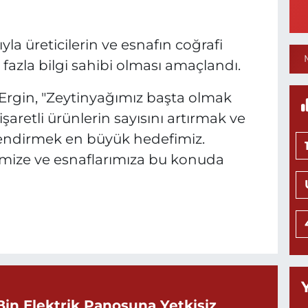
Y
S
Y
a üreticilerin ve esnafın coğrafi
fazla bilgi sahibi olması amaçlandı.
Ergin, "Zeytinyağımız başta olmak
N
aretli ürünlerin sayısını artırmak ve
H
L
çlendirmek en büyük hedefimiz.
0
rimize ve esnaflarımıza bu konuda
Ö
M
H
0
Bin Elektrik Panosuna Yetkisiz