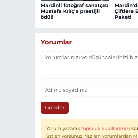
Mardinli fotoğraf sanatçısı
Mardin'd
Mustafa Kılıç'a prestijli
Çiftlere
ödül!
Paketi
Yorumlar
Gönder
Yorum yazarak
topluluk kurallarımızı
ka
üstleniyorsunuz. Yazılan yorumlardan 