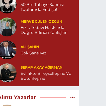
50 Bin Tahliye Sonrası
Toplumda Endişe!
MERVE GÜLEN ÖZGÜN
Fizik Tedavi Hakkında
Doğru Bilinen Yanlışlar!
ALI ŞAHİN
Çok Şanslıyız
SERAP AKAY AĞIRMAN
Evlilikte Bireyselleşme Ve
Bütünleşme
Alıntı Yazarlar