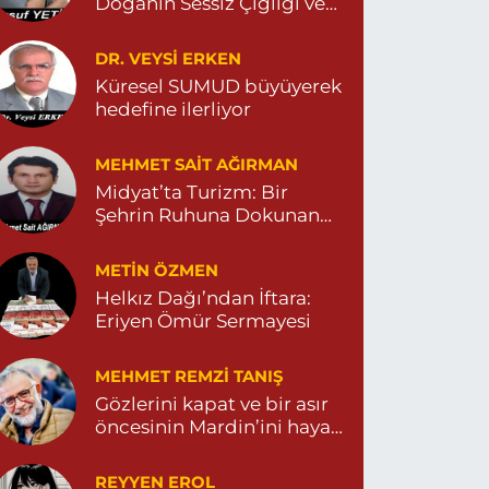
Doğanın Sessiz Çığlığı ve
İnsanın Sorumsuzluğu
İlknur Eczanesi
DR. VEYSI ERKEN
ÜL MAH. VATAN CAD. NO:2A 04825911091
Küresel SUMUD büyüyerek
hedefine ilerliyor
0 (482) 591 10 91
Yol Tarifi Al
MEHMET SAIT AĞIRMAN
Turan Eczanesi
Midyat’ta Turizm: Bir
EPEBAŞI MAHALLE KISMETLİ CADDE NO:59D
Şehrin Ruhuna Dokunan
AĞLIK OCAĞI YANI 04823813670
Değişim
0 (482) 381 36 70
Yol Tarifi Al
METIN ÖZMEN
Helkız Dağı’ndan İftara:
Eriyen Ömür Sermayesi
MEHMET REMZI TANIŞ
Gözlerini kapat ve bir asır
öncesinin Mardin’ini hayal
et…
REYYEN EROL