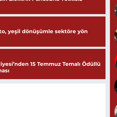
Y
M
A
o, yeşil dönüşümle sektöre yön
Z
d
iyesi’nden 15 Temmuz Temalı Ödüllü
ması
P
0
Y