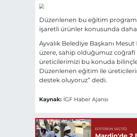
Düzenlenen bu eğitim programıyl
işaretli ürünler konusunda daha 
Ayvalık Belediye Başkanı Mesut 
üzere, sahip olduğumuz coğrafi iş
üreticilerimizi bu konuda bilin
Düzenlenen eğitim ile üreticile
destek oluyoruz” dedi.
Kaynak:
İGF Haber Ajansı
EDITÖRÜN SEÇTIĞI
Mardin'de 2 