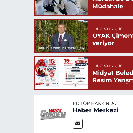
Müdahale
EDITÖRÜN SEÇTIĞI
OYAK Çiment
veriyor
EDITÖRÜN SEÇTIĞI
Midyat Beled
Resim Yarış
EDITÖR HAKKINDA
Haber Merkezi