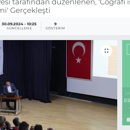
esi tarafından düzenlenen, 'Coğrafi iş
mi' Gerçekleşti
30.09.2024 - 10:25
9
GÜNCELLEME
GÖSTERIM
İM
03