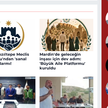
G
T
S
ızıltepe Meclis
Mardin'de geleceğin
u'ndan 'sanal
inşası için dev adım:
larmı!
'Büyük Aile Platformu'
kuruldu