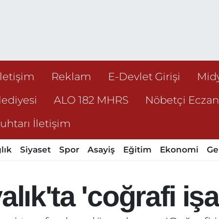
İletişim
Reklam
E-Devlet Girişi
Mid
ediyesi
ALO 182 MHRS
Nöbetçi Ecza
htarı İletişim
lık
Siyaset
Spor
Asayiş
Eğitim
Ekonomi
Ge
lık'ta 'coğrafi işa