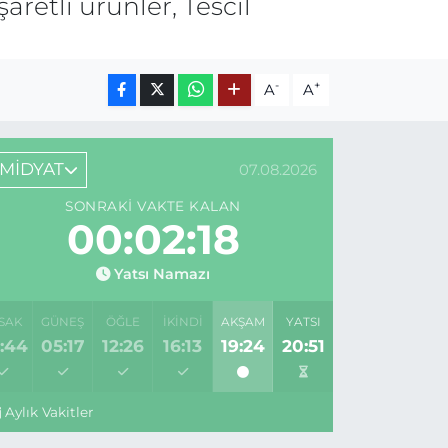
aretli ürünler, Tescil
-
+
A
A
MİDYAT
07.08.2026
SONRAKI VAKTE KALAN
00:02:18
Yatsı Namazı
SAK
GÜNEŞ
ÖĞLE
İKINDI
AKŞAM
YATSI
:44
05:17
12:26
16:13
19:24
20:51
Aylık Vakitler