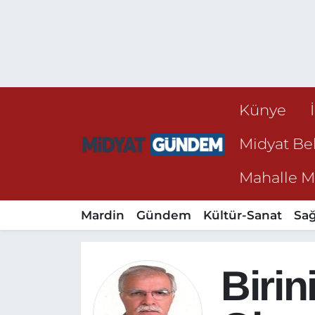
Künye
Midyat Bel
Mahalle Mu
Mardin
Gündem
Kültür-Sanat
Sağ
Biri