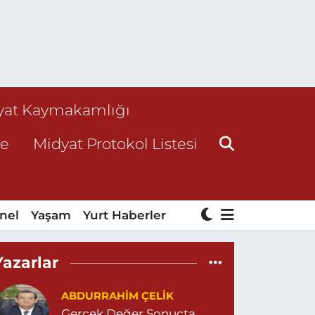
yat Kaymakamlığı
ne
Midyat Protokol Listesi
nel
Yaşam
Yurt Haberler
Yazarlar
ABDURRAHIM ÇELİK
Gerçek Değer Sonuçta