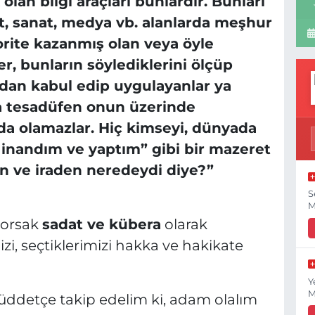
olan bilgi araçları bunlardır. Bunları
et, sanat, medya vb. alanlarda meşhur
orite kazanmış olan veya öyle
r, bunların söylediklerini ölçüp
dan kabul edip uygulayanlar ya
ya tesadüfen onun üzerinde
a olamazlar. Hiç kimseyi, dünyada
 inandım ve yaptım” gibi bir mazeret
ın ve iraden neredeydi diye?”
S
M
yorsak
sadat ve kübera
olarak
zi, seçtiklerimizi hakka ve hakikate
Y
M
müddetçe takip edelim ki, adam olalım