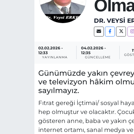
Olma
DR. VEYSI 
02.02.2026 -
04.02.2026 -
1
12:33
12:35
GÖST
YAYINLANMA
GÜNCELLEME
Günümüzde yakın çevreye
ve televizyon hâkim olm
sayılmayız.
Fıtrat gereği İçtimai/ sosyal hay
hep olmuştur ve olacaktır. Çoc
gösteren anne, baba ve yakın ç
internet ortamı, sanal medya v