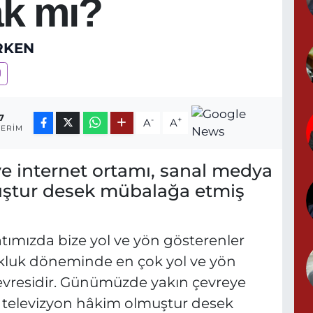
k mı?
ERKEN
7
-
+
A
A
ERIM
 internet ortamı, sanal medya
uştur desek mübalağa etmiş
atımızda bize yol ve yön gösterenler
ukluk döneminde en çok yol ve yön
evresidir. Günümüzde yakın çevreye
e televizyon hâkim olmuştur desek