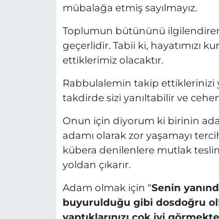
mübalağa etmiş sayılmayız.
Toplumun bütününü ilgilendire
geçerlidir. Tabii ki, hayatımızı k
ettiklerimiz olacaktır.
Rabbulalemin takip ettiklerinizi
takdirde sizi yanıltabilir ve ceh
Onun için diyorum ki birinin ad
adamı olarak zor yaşamayı terci
kübera denilenlere mutlak tesl
yoldan çıkarır.
Adam olmak için “
Senin yanında
buyurulduğu gibi dosdoğru ol! 
yaptıklarınızı çok iyi görmekte