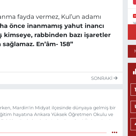
inanma fayda vermez, Kul’un adamı
Y
aha önce inanmamış yahut inancı
N
ş kimseye, rabbinden bazı işaretler
 sağlamaz. En’âm- 158”
N
SONRAKI
Y
M
rken, Mardin'in Midyat ilçesinde dünyaya gelmiş bir
Eğitim hayatına Ankara Yüksek Öğretmen Okulu ve
 Fakültesi'nde başladı. Ardından, Gazi Üniversitesi
de yüksek lisans ve doktora çalışmalarını tamamladı.
Y
tan sonra, Gazi Üniversitesi'nde öğretim üyesi olarak