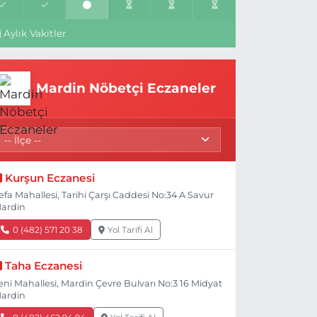
Aylık Vakitler
Mardin Nöbetçi Eczaneler
Kurşun Eczanesi
efa Mahallesi, Tarihi Çarşı Caddesi No:34 A Savur
ardin
0 (482) 571 20 38
Yol Tarifi Al
Taha Eczanesi
eni Mahallesi, Mardin Çevre Bulvarı No:3 16 Midyat
ardin