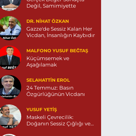
Değil, Samimiyette
DR. NIHAT ÖZKAN
Gazze'de Sessiz Kalan Her
Vicdan, İnsanlığın Kaybıdır
MALFONO YUSUF BEĞTAŞ
Küçümsemek ve
Aşağılamak
SELAHATTIN EROL
24 Temmuz: Basın
Özgürlüğünün Vicdanı
YUSUF YETİŞ
Maskeli Çevrecilik:
Doğanın Sessiz Çığlığı ve
İnsanın Sorumsuzluğu