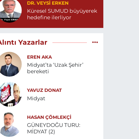
DR. VEYSI ERKEN
Küresel SUMUD büyüyerek
hedefine ilerliyor
Alıntı Yazarlar
EREN AKA
Midyat’ta ‘Uzak Şehir’
bereketi
YAVUZ DONAT
Midyat
HASAN ÇÖMLEKÇİ
GÜNEYDOĞU TURU:
MİDYAT (2)