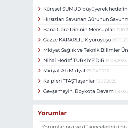
görev aldı ve çeşitli idari 
Küresel SUMUD büyüyerek hedefine 
sitelerinde yazıları yayımla
adlı eseri de dâhil olmak üz
Hırsızları Savunan Güruhun Savun
bulunmaktadır.
Bana Göre Dininin Mensupları
11.10
Gazze KARARLILIK yürüyüşü
05.10.2
Midyat Sağlık ve Teknik Bilimler Ün
Nihaî Hedef TÜRKİYE’DİR
14.06.2025
Midyat Ah Midyat
29.04.2025
Kalpleri “TAŞ”laşanlar
15.03.2025
Gevşemeyin, Boykota Devam
09.02
Yorumlar