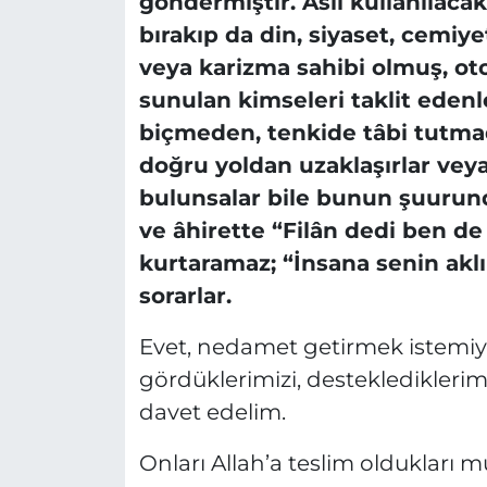
göndermiştir. Asıl kullanılacak 
bırakıp da din, siyaset, cemiy
veya karizma sahibi olmuş, ot
sunulan kimseleri taklit edenle
biçmeden, tenkide tâbi tutma
doğru yoldan uzaklaşırlar ve
bulunsalar bile bunun şuurund
ve âhirette “Filân dedi ben de
kurtaramaz;
“İnsana senin akl
sorarlar.
Evet, nedamet getirmek istemi
gördüklerimizi, desteklediklerimi
davet edelim.
Onları Allah’a teslim oldukları 