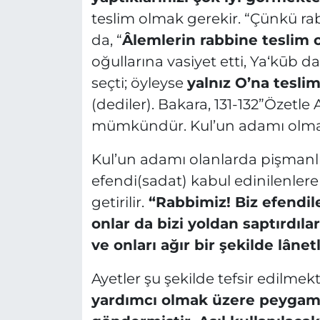
teslim olmak gerekir. “Çünkü ra
da, “
Âlemlerin rabbine teslim
oğullarına vasiyet etti, Ya‘kūb da
seçti; öyleyse
yalnız O’na tesli
(dediler). Bakara, 131-132”Özetl
mümkündür. Kul’un adamı olma
Kul’un adamı olanlarda pişmanl
efendi(sadat) kabul edinilenlere 
getirilir.
“Rabbimiz! Biz efendile
onlar da bizi yoldan saptırdıla
ve onları ağır bir şekilde lâne
Ayetler şu şekilde tefsir edilmek
yardımcı olmak üzere peygambe