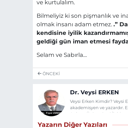
ve kurtulalım.
Bilmeliyiz ki son pişmanlık ve 
olmak insanı adam etmez.
.” D
kendisine iyilik kazandırmamı
geldiği gün iman etmesi fayda
Selam ve Sabırla…
ÖNCEKI
Dr. Veysi ERKEN
Veysi Erken Kimdir? Veysi E
akademisyen ve yazardır. 
Ankara Üniversitesi İlahiyat
Sosyal Bilimler Enstitüsü'n
Yazarın Diğer Yazıları
Bir süre öğretmenlik yaptık