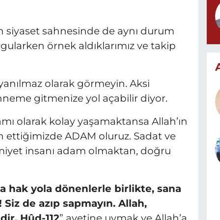
n siyaset sahnesinde de aynı durum
urgularken örnek aldıklarımız ve takip
 yanılmaz olarak görmeyin. Aksi
enneme gitmenize yol açabilir diyor.
amı olarak kolay yaşamaktansa Allah’ın
h ettiğimizde ADAM oluruz. Sadat ve
imiyet insanı adam olmaktan, doğru
 hak yola dönenlerle birlikte, sana
Siz de azıp sapmayın. Allah,
dir. Hûd-112
” ayetine uymak ve Allah’a