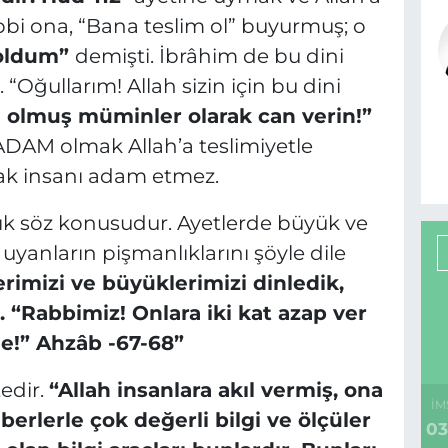
bbi ona, “Bana teslim ol” buyurmuş; o
 oldum”
demişti. İbrâhim de bu dini
. “Oğullarım! Allah sizin için bu dini
m olmuş müminler olarak can verin!”
e ADAM olmak Allah’a teslimiyetle
k insanı adam etmez.
ık söz konusudur. Ayetlerde büyük ve
uyanların pişmanlıklarını şöyle dile
rimizi ve büyüklerimizi dinledik,
r. “Rabbimiz! Onlara iki kat azap ver
tle!” Ahzâb -67-68”
tedir.
“
Allah insanlara akıl vermiş, ona
İM
rlerle çok değerli bilgi ve ölçüler
03