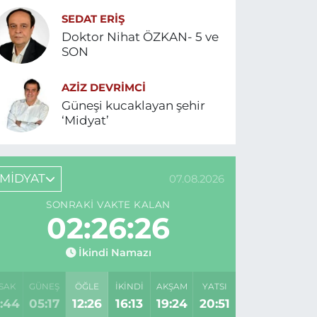
SEDAT ERİŞ
Doktor Nihat ÖZKAN- 5 ve
SON
AZIZ DEVRIMCI
Güneşi kucaklayan şehir
‘Midyat’
MİDYAT
07.08.2026
SONRAKI VAKTE KALAN
02:26:26
İkindi Namazı
SAK
GÜNEŞ
ÖĞLE
İKINDI
AKŞAM
YATSI
:44
05:17
12:26
16:13
19:24
20:51