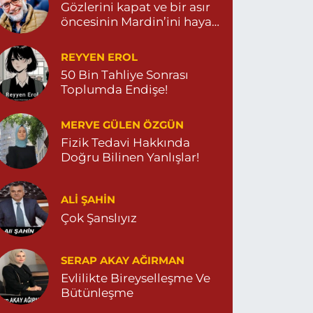
Gözlerini kapat ve bir asır
öncesinin Mardin’ini hayal
et…
REYYEN EROL
50 Bin Tahliye Sonrası
Toplumda Endişe!
MERVE GÜLEN ÖZGÜN
Fizik Tedavi Hakkında
Doğru Bilinen Yanlışlar!
ALI ŞAHİN
Çok Şanslıyız
SERAP AKAY AĞIRMAN
Evlilikte Bireyselleşme Ve
Bütünleşme