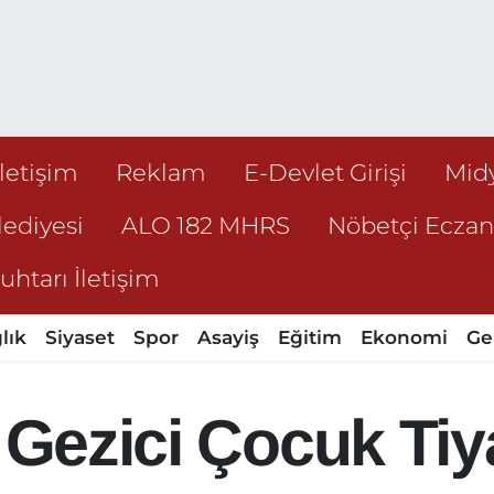
İletişim
Reklam
E-Devlet Girişi
Mid
ediyesi
ALO 182 MHRS
Nöbetçi Ecza
htarı İletişim
lık
Siyaset
Spor
Asayiş
Eğitim
Ekonomi
Ge
. Gezici Çocuk Tiy