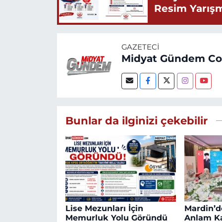
Resim Yarış
GAZETECI
Midyat Gündem C
Bunlar da ilginizi çekebilir
Lise Mezunları İçin
Mardin’de
Memurluk Yolu Göründü
Anlam K