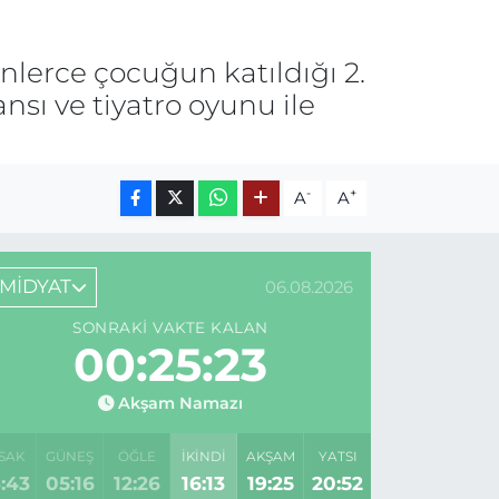
nlerce çocuğun katıldığı 2.
nsı ve tiyatro oyunu ile
-
+
A
A
MİDYAT
06.08.2026
SONRAKI VAKTE KALAN
00:25:23
Akşam Namazı
SAK
GÜNEŞ
ÖĞLE
İKINDI
AKŞAM
YATSI
:43
05:16
12:26
16:13
19:25
20:52