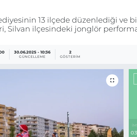
iyesinin 13 ilçede düzenlediği ve bi
i, Silvan ilçesindeki jonglör performa
:00
30.06.2025 - 10:36
2
GÜNCELLEME
GÖSTERIM
İM
03