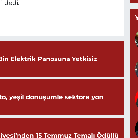
” dedi.
B
C
K
Bin Elektrik Panosuna Yetkisiz
G
0
o, yeşil dönüşümle sektöre yön
G
0
iyesi’nden 15 Temmuz Temalı Ödüllü