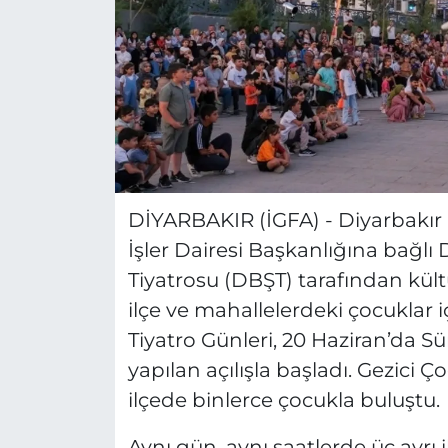
DİYARBAKIR (İGFA) - Diyarbakır 
İşler Dairesi Başkanlığına bağlı
Tiyatrosu (DBŞT) tarafından kült
ilçe ve mahallelerdeki çocuklar i
Tiyatro Günleri, 20 Haziran’da
yapılan açılışla başladı. Gezici 
ilçede binlerce çocukla buluştu.
Aynı gün, aynı saatlerde üç ayrı i