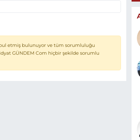
bul etmiş bulunuyor ve tüm sorumluluğu
Midyat GÜNDEM Com hiçbir şekilde sorumlu