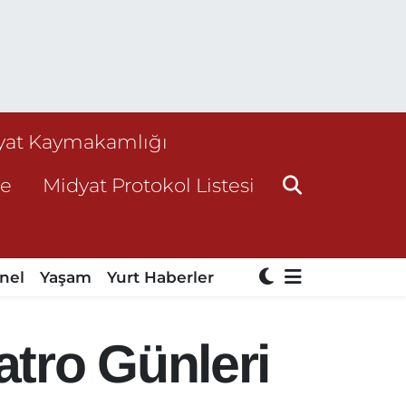
yat Kaymakamlığı
ne
Midyat Protokol Listesi
nel
Yaşam
Yurt Haberler
atro Günleri