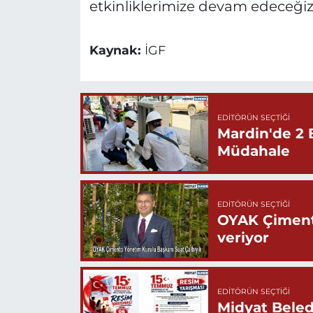
etkinliklerimize devam edeceğiz
Kaynak:
İGF
EDITÖRÜN SEÇTIĞI
Mardin'de 2 
Müdahale
EDITÖRÜN SEÇTIĞI
OYAK Çiment
veriyor
EDITÖRÜN SEÇTIĞI
Midyat Beled