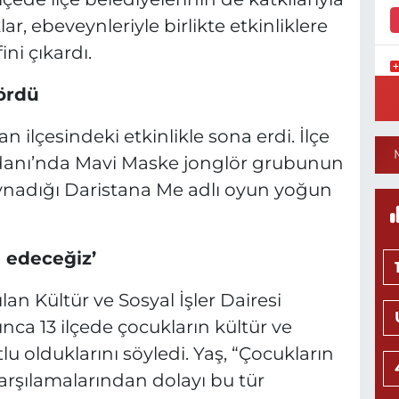
, ebeveynleriyle birlikte etkinliklere
ni çıkardı.
K
gördü
0
an ilçesindeki etkinlikle sona erdi. İlçe
anı’nda Mavi Maske jonglör grubunun
oynadığı Daristana Me adlı oyun yoğun
8
S
H
m edeceğiz’
lan Kültür ve Sosyal İşler Dairesi
ca 13 ilçede çocukların kültür ve
K
0
lu olduklarını söyledi. Yaş, “Çocukların
 karşılamalarından dolayı bu tür