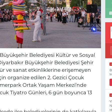
Büyükşehir Belediyesi Kültür ve Sosyal
 Diyarbakır Büyükşehir Belediyesi Şehir
ür ve sanat etkinliklerine erişemeyen
B
M
çin organize edilen 2. Gezici Çocuk
 Sümerpark Ortak Yaşam Merkezi’nde
Çocuk Tiyatro Günleri, 6 gün boyunca 13
Y
N
H
lçede ilçe belediyelerinin de katkılarıyla