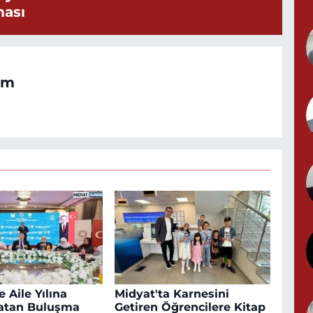
ması
N
N
(
om
Y
 Aile Yılına
Midyat'ta Karnesini
atan Buluşma
Getiren Öğrencilere Kitap