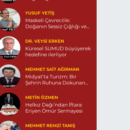
YUSUF YETİŞ
Dara Eczanesi
Maskeli Çevrecilik:
UR MAHALLESİ VALİ OZAN CADDESİ DIŞ KAPI
Doğanın Sessiz Çığlığı ve
O:122G DEVLET HASTANESİ KARŞISI
DİYARBAKIR YOLU CEPHESİ) 04822125304
İnsanın Sorumsuzluğu
0 (482) 212 53 04
Yol Tarifi Al
DR. VEYSI ERKEN
Küresel SUMUD büyüyerek
hedefine ilerliyor
Özdemir Eczanesi
ENİ MAHALLE 3086 SOKAK NO:4 3 04825413121
MEHMET SAIT AĞIRMAN
0 (482) 541 31 21
Yol Tarifi Al
Midyat’ta Turizm: Bir
Şehrin Ruhuna Dokunan
Değişim
METIN ÖZMEN
Helkız Dağı’ndan İftara:
Eriyen Ömür Sermayesi
MEHMET REMZI TANIŞ