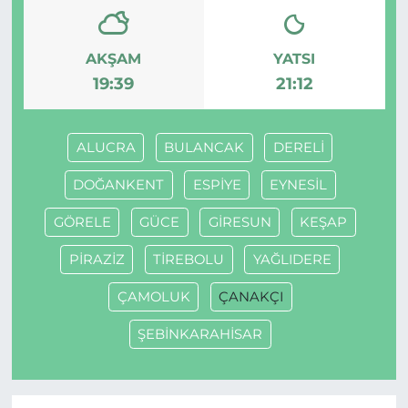
AKŞAM
YATSI
19:39
21:12
ALUCRA
BULANCAK
DERELİ
DOĞANKENT
ESPİYE
EYNESİL
GÖRELE
GÜCE
GİRESUN
KEŞAP
PİRAZİZ
TİREBOLU
YAĞLIDERE
ÇAMOLUK
ÇANAKÇI
ŞEBİNKARAHİSAR