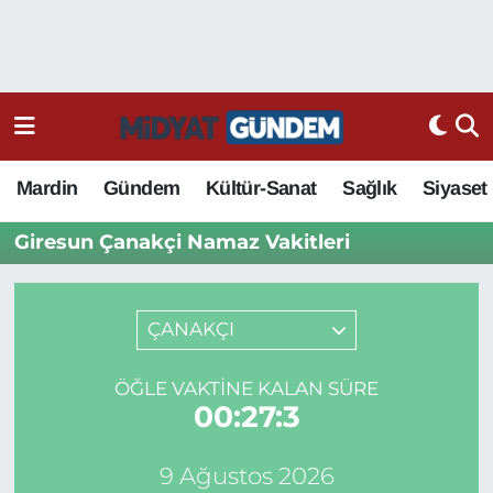
Mardin
Gündem
Kültür-Sanat
Sağlık
Siyaset
Giresun Çanakçi Namaz Vakitleri
ÇANAKÇI
ÖĞLE VAKTINE KALAN SÜRE
00:27:3
9 Ağustos 2026