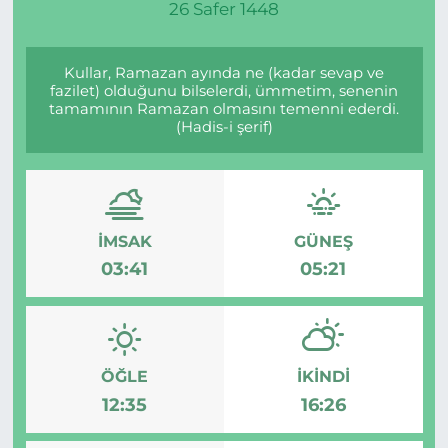
26 Safer 1448
Kullar, Ramazan ayında ne (kadar sevap ve
fazilet) olduğunu bilselerdi, ümmetim, senenin
tamamının Ramazan olmasını temenni ederdi.
(Hadis-i şerif)
İMSAK
GÜNEŞ
03:41
05:21
ÖĞLE
İKINDI
12:35
16:26