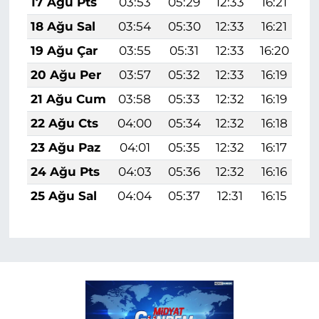
17 Ağu Pts
03:53
05:29
12:33
16:21
1
18 Ağu Sal
03:54
05:30
12:33
16:21
1
19 Ağu Çar
03:55
05:31
12:33
16:20
1
20 Ağu Per
03:57
05:32
12:33
16:19
1
21 Ağu Cum
03:58
05:33
12:32
16:19
1
22 Ağu Cts
04:00
05:34
12:32
16:18
1
23 Ağu Paz
04:01
05:35
12:32
16:17
1
24 Ağu Pts
04:03
05:36
12:32
16:16
1
25 Ağu Sal
04:04
05:37
12:31
16:15
1