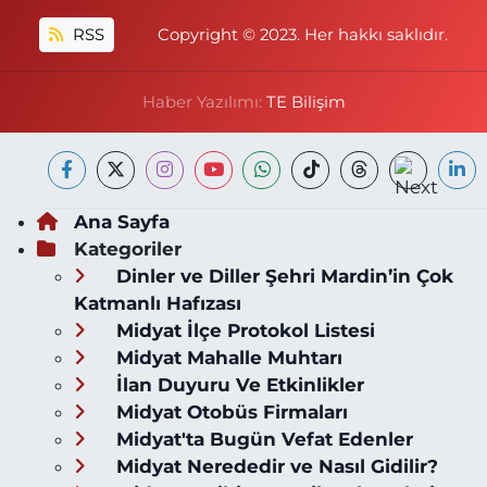
RSS
Copyright © 2023. Her hakkı saklıdır.
Haber Yazılımı:
TE Bilişim
Ana Sayfa
Kategoriler
Dinler ve Diller Şehri Mardin’in Çok
Katmanlı Hafızası
Midyat İlçe Protokol Listesi
Midyat Mahalle Muhtarı
İlan Duyuru Ve Etkinlikler
Midyat Otobüs Firmaları
Midyat'ta Bugün Vefat Edenler
Midyat Nerededir ve Nasıl Gidilir?