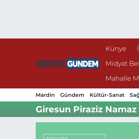
Künye
Midyat Bel
Mahalle Mu
Mardin
Gündem
Kültür-Sanat
Sağ
Giresun Piraziz Namaz 