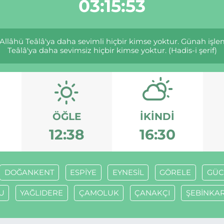
03:15:53
llâhü Teâlâ'ya daha sevimli hiçbir kimse yoktur. Günah işl
Teâlâ'ya daha sevimsiz hiçbir kimse yoktur. (Hadis-i şerif)
ÖĞLE
İKINDI
12:38
16:30
DOĞANKENT
ESPİYE
EYNESİL
GÖRELE
GÜC
U
YAĞLIDERE
ÇAMOLUK
ÇANAKÇI
ŞEBİNKA