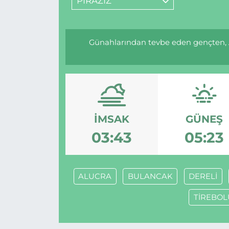
PİRAZİZ
Günahlarından tevbe eden gençten, A
İMSAK
GÜNEŞ
03:43
05:23
ALUCRA
BULANCAK
DERELİ
TİREBOL