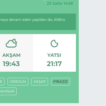
25 Safer 1448
emeye devam eden yaşlıdan da, Allâhü
AKŞAM
YATSI
19:43
21:17
E
GİRESUN
KEŞAP
PİRAZİZ
RAHİSAR