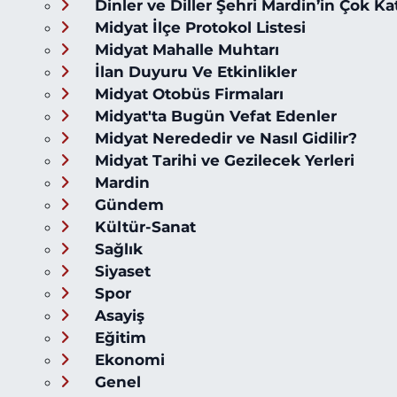
Dinler ve Diller Şehri Mardin’in Çok Ka
Midyat İlçe Protokol Listesi
Midyat Mahalle Muhtarı
İlan Duyuru Ve Etkinlikler
Midyat Otobüs Firmaları
Midyat'ta Bugün Vefat Edenler
Midyat Nerededir ve Nasıl Gidilir?
Midyat Tarihi ve Gezilecek Yerleri
Mardin
Gündem
Kültür-Sanat
Sağlık
Siyaset
Spor
Asayiş
Eğitim
Ekonomi
Genel