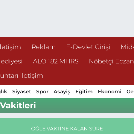
İletişim
Reklam
E-Devlet Girişi
Mid
ediyesi
ALO 182 MHRS
Nöbetçi Ecza
htarı İletişim
lık
Siyaset
Spor
Asayiş
Eğitim
Ekonomi
Ge
Vakitleri
ÖĞLE VAKTINE KALAN SÜRE