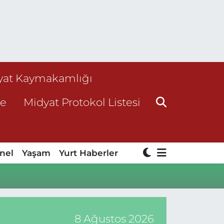
yat Kaymakamlığı
ne
Midyat Protokol Listesi
nel
Yaşam
Yurt Haberler
8 Ağustos 2026