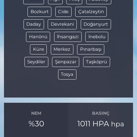
Bozkurt
Cide
Çatalzeytin
Daday
Devrekani
Doğanyurt
Hanönü
İhsangazi
İnebolu
Küre
Merkez
Pınarbaşı
Seydiler
Şenpazar
Taşköprü
Tosya
NEM
BASINÇ
%30
1011 HPA
hpa