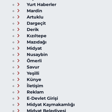
Yurt Haberler
Mardin
Artuklu
Dargeçit
Derik
Kızıltepe
Mazıdağı
Midyat
Nusaybin
Ömerli
Savur
Yeşilli
Künye
İletişim
Reklam
E-Devlet Girişi
Midyat Kaymakamlığı
Midyat Belediyesi