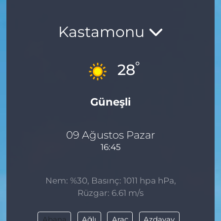
Kastamonu
°
28
Güneşli
09 Ağustos Pazar
16:45
Nem: %30, Basınç: 1011 hpa hPa,
Rüzgar: 6.61 m/s
Abana
Ağlı
Araç
Azdavay