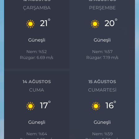
ÇARŞAMBA
PERŞEMBE
°
°
21
20
Güneşli
Güneşli
Nem: %52
Nem: %57
Rüzgar: 6.69 m/s
Rüzgar: 7.19 m/s
14 AĞUSTOS
15 AĞUSTOS
CUMA
CUMARTESI
°
°
17
16
Güneşli
Güneşli
Nem: %64
Nem: %59