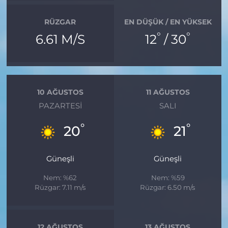
RÜZGAR
EN DÜŞÜK / EN YÜKSEK
°
°
6.61 M/S
12
/ 30
10 AĞUSTOS
11 AĞUSTOS
PAZARTESI
SALI
°
°
20
21
Güneşli
Güneşli
Nem: %62
Nem: %59
Rüzgar: 7.11 m/s
Rüzgar: 6.50 m/s
12 AĞUSTOS
13 AĞUSTOS