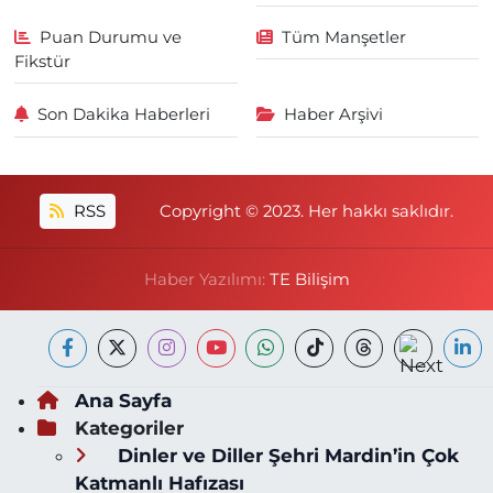
Puan Durumu ve
Tüm Manşetler
Fikstür
Son Dakika Haberleri
Haber Arşivi
RSS
Copyright © 2023. Her hakkı saklıdır.
Haber Yazılımı:
TE Bilişim
Ana Sayfa
Kategoriler
Dinler ve Diller Şehri Mardin’in Çok
Katmanlı Hafızası