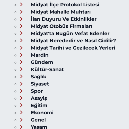
Midyat İlçe Protokol Listesi
Midyat Mahalle Muhtarı
İlan Duyuru Ve Etkinlikler
Midyat Otobüs Firmaları
Midyat'ta Bugün Vefat Edenler
Midyat Nerededir ve Nasıl Gidilir?
Midyat Tarihi ve Gezilecek Yerleri
Mardin
Gündem
Kültür-Sanat
Sağlık
Siyaset
Spor
Asayiş
Eğitim
Ekonomi
Genel
Yaşam