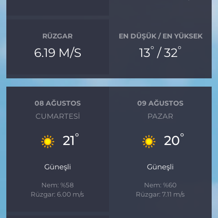
RÜZGAR
EN DÜŞÜK / EN YÜKSEK
°
°
6.19 M/S
13
/ 32
08 AĞUSTOS
09 AĞUSTOS
CUMARTESI
PAZAR
°
°
21
20
Güneşli
Güneşli
Nem: %58
Nem: %60
Rüzgar: 6.00 m/s
Rüzgar: 7.11 m/s