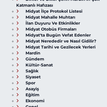
Katmanlı Hafızası
Midyat İlçe Protokol Listesi
Midyat Mahalle Muhtarı
İlan Duyuru Ve Etkinlikler
Midyat Otobüs Firmaları
Midyat'ta Bugün Vefat Edenler
Midyat Nerededir ve Nasıl Gidilir?
Midyat Tarihi ve Gezilecek Yerleri
Mardin
Gündem
Kültür-Sanat
Sağlık
Siyaset
Spor
Asayiş
Eğitim
Ekonomi
Genel