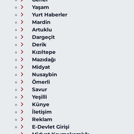
Yaşam
Yurt Haberler
Mardin
Artuklu
Dargeçit
Derik
Kızıltepe
Mazıdağı
Midyat
Nusaybin
Ömerli
Savur
Yeşilli
Künye
İletişim
Reklam
E-Devlet Girişi