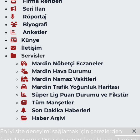
Firma Rehberi
Seri İlan
Röportaj
Biyografi
Anketler
Künye
İletişim
Servisler
Mardin Nöbetçi Eczaneler
Mardin Hava Durumu
Mardin Namaz Vakitleri
Mardin Trafik Yoğunluk Haritası
Süper Lig Puan Durumu ve Fikstür
Tüm Manşetler
Son Dakika Haberleri
Haber Arşivi
En iyi site deneyimi sağlamak için çerezlerden
faydalanıyoruz. Detaylar için lütfen tıklayın.
Tamam