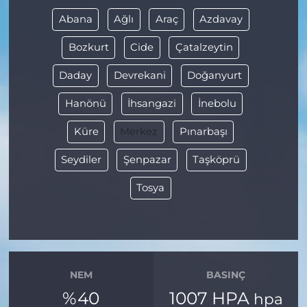
Abana
Ağlı
Araç
Azdavay
Bozkurt
Cide
Çatalzeytin
Daday
Devrekani
Doğanyurt
Hanönü
İhsangazi
İnebolu
Küre
Merkez
Pınarbaşı
Seydiler
Şenpazar
Taşköprü
Tosya
NEM
BASINÇ
%40
1007 HPA
hpa