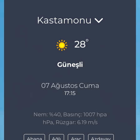
Kastamonu
°
28
Güneşli
07 Ağustos Cuma
17:15
Nem: %40, Basınç: 1007 hpa
hPa, Rüzgar: 6.19 m/s
Abana
Ağlı
Araç
Azdavay