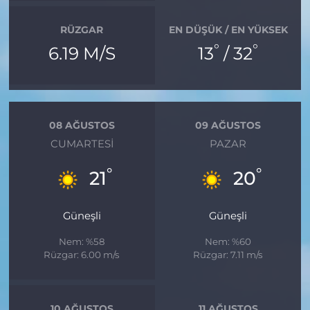
RÜZGAR
EN DÜŞÜK / EN YÜKSEK
°
°
6.19 M/S
13
/ 32
08 AĞUSTOS
09 AĞUSTOS
CUMARTESI
PAZAR
°
°
21
20
Güneşli
Güneşli
Nem: %58
Nem: %60
Rüzgar: 6.00 m/s
Rüzgar: 7.11 m/s
10 AĞUSTOS
11 AĞUSTOS