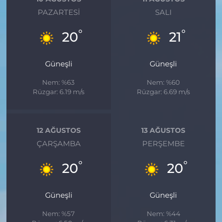
PAZARTESI
SALI
°
°
20
21
Güneşli
Güneşli
Nem: %63
Nem: %60
Rüzgar: 6.19 m/s
Rüzgar: 6.69 m/s
12 AĞUSTOS
13 AĞUSTOS
ÇARŞAMBA
PERŞEMBE
°
°
20
20
Güneşli
Güneşli
Nem: %57
Nem: %44