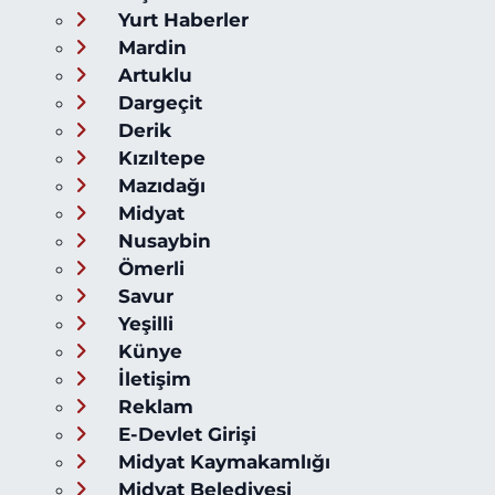
Yurt Haberler
Mardin
Artuklu
Dargeçit
Derik
Kızıltepe
Mazıdağı
Midyat
Nusaybin
Ömerli
Savur
Yeşilli
Künye
İletişim
Reklam
E-Devlet Girişi
Midyat Kaymakamlığı
Midyat Belediyesi