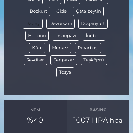
Bozkurt
Cide
Çatalzeytin
Daday
Devrekani
Doğanyurt
Hanönü
İhsangazi
İnebolu
Küre
Merkez
Pınarbaşı
Seydiler
Şenpazar
Taşköprü
Tosya
NEM
BASINÇ
%40
1007 HPA
hpa