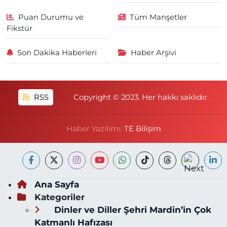
Puan Durumu ve
Tüm Manşetler
Fikstür
Son Dakika Haberleri
Haber Arşivi
RSS
Copyright © 2023. Her hakkı saklıdır.
Haber Yazılımı:
TE Bilişim
Ana Sayfa
Kategoriler
Dinler ve Diller Şehri Mardin’in Çok
Katmanlı Hafızası