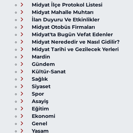
Midyat İlçe Protokol Listesi
Midyat Mahalle Muhtarı
İlan Duyuru Ve Etkinlikler
Midyat Otobüs Firmaları
Midyat'ta Bugün Vefat Edenler
Midyat Nerededir ve Nasıl Gidilir?
Midyat Tarihi ve Gezilecek Yerleri
Mardin
Gündem
Kültür-Sanat
Sağlık
Siyaset
Spor
Asayiş
Eğitim
Ekonomi
Genel
Yaşam